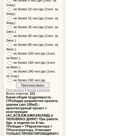
не более 5 чел./дн (1чел. за
1нед.)
не более 10 чел./дн (1чел. за
2нед.)
не более 15 чел./дн (1чел. за
3нед.)
не более 20 чел./дн (1чел. за
1мес.)
не более 40 чел./дн (1чел. за
2мес.)
не более 80 чел./дн (1чел. за
4мес.)
не более 100 чел./дн (1чел.
за 6мес.)
не более 160 чел./дн (1чел.
за 8мес.)
не более 240 чел./дн (1чел.
за 1год.)
не более 240 чел./дн
Результаты
|
Архив опросов
Всего ответов:
113
Какая общая трудоемкость
(ТРобщая) разработки проекта
церкви (зал 100м2) :
архитектурный проект +
конструкции
(АС,АСИ,КЖ,КЖИ,КМ,КМД) в
ЧЕЛОВЕКО-ДНЯХ? При работе
5дн. в неделю по 8 час.
ТРобщая = ТРархитектора +
ТРкоснтруктора. Отвечают
ТОЛЬКО ПРОЕКТИРОВЩИКИ!!!