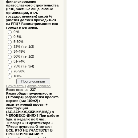
финансирования
православного строительства
(РПЦ, частные лица, любые
организации, в т.ч.
государственные) какой %
участия должен приходиться
на РПЦ? Рассматриваются все
города и регионы.
0 %
0-5%
5-30%
33% (т.е. 1/3)
34-49%
50% (т.е. 1/2)
51-74%
75% (т.е. 3/4)
76-90%
100%
Результаты
|
Архив опросов
Всего ответов:
237
Какая общая трудоемкость
(ТРобщая) разработки проекта
церкви (зал 100м2) :
архитектурный проект +
конструкции
(АС,АСИ,КЖ,КЖИ,КМ,КМД) в
ЧЕЛОВЕКО-ДНЯХ? При работе
5дн. в неделю по 8 час.
ТРобщая = ТРархитектора +
ТРкоснтруктора. Отвечают
ВСЕ, КТО НЕ УЧАСТВУЕТ В
ПРОЕКТИРОВАНИИ!!!