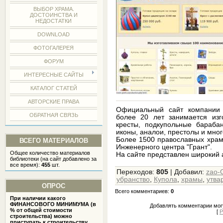
ВЫБОР ХРАМА.
ДОСТОИНСТВА И
НЕДОСТАТКИ
DOWNLOAD
ФОТОГАЛЕРЕЯ
ФОРУМ
ИНТЕРЕСНЫЕ САЙТЫ
КАТАЛОГ СТАТЕЙ
АВТОРСКИЕ ПРАВА
Официальный сайт компании 
ОБРАТНАЯ СВЯЗЬ
более 20 лет занимается изго
кресты, подкупольные барабан
иконы, аналои, престолы и мног
Более 1500 православных храм
ВСЕГО МАТЕРИАЛОВ
Инженерного центра "Грант".
Общее количество материалов
На сайте представлен широкий 
библиотеки (на сайт добавлено за
все время):
455
шт.
Переходов
:
805
|
Добавил
:
zao-
убранство
,
Купола
,
храмы
,
утва
ОПРОС
Всего комментариев
:
0
При наличии какого
ФИНАНСОВОГО МИНИМУМА (в
Добавлять комментарии могу
% от общей стоимости
[
Р
строительства) можно
приступать к строительству