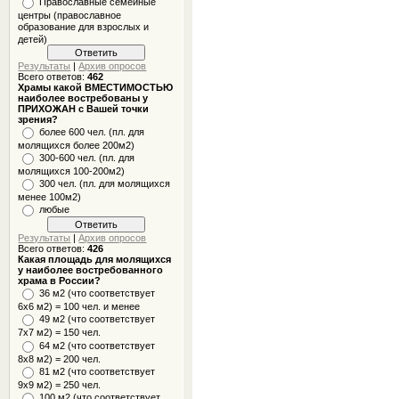
Православные семейные
центры (православное
образование для взрослых и
детей)
Результаты
|
Архив опросов
Всего ответов:
462
Храмы какой ВМЕСТИМОСТЬЮ
наиболее востребованы у
ПРИХОЖАН с Вашей точки
зрения?
более 600 чел. (пл. для
молящихся более 200м2)
300-600 чел. (пл. для
молящихся 100-200м2)
300 чел. (пл. для молящихся
менее 100м2)
любые
Результаты
|
Архив опросов
Всего ответов:
426
Какая площадь для молящихся
у наиболее востребованного
храма в России?
36 м2 (что соответствует
6x6 м2) = 100 чел. и менее
49 м2 (что соответствует
7x7 м2) = 150 чел.
64 м2 (что соответствует
8x8 м2) = 200 чел.
81 м2 (что соответствует
9х9 м2) = 250 чел.
100 м2 (что соответствует