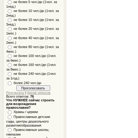
не более 5 чел./дн (1чел. за
1нед.)
не более 10 чел./дн (1чел. за
2нед.)
не более 15 чел./дн (1чел. за
3нед.)
не более 20 чел./дн (1чел. за
1мес.)
не более 40 чел./дн (1чел. за
2мес.)
не более 80 чел./дн (1чел. за
4мес.)
не более 100 чел./дн (1чел.
за 6мес.)
не более 160 чел./дн (1чел.
за 8мес.)
не более 240 чел./дн (1чел.
за 1год.)
более 240 чел./дн
Результаты
|
Архив опросов
Всего ответов:
76
Что НУЖНЕЕ сейчас строить
для возрождения
православия?
Храмы / церкви
Православные детские
сады, центры дошкольного
развития/образования
Православные школы,
гимназии