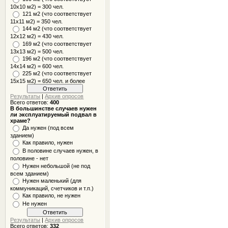
10x10 м2) = 300 чел.
121 м2 (что соответствует
11х11 м2) = 350 чел.
144 м2 (что соответствует
12х12 м2) = 430 чел.
169 м2 (что соответствует
13х13 м2) = 500 чел.
196 м2 (что соответствует
14х14 м2) = 600 чел.
225 м2 (что соответствует
15х15 м2) = 650 чел. и более
Результаты
|
Архив опросов
Всего ответов:
400
В большинстве случаев нужен
ли эксплуатируемый подвал в
храме?
Да нужен (под всем
зданием)
Как правило, нужен
В половине случаев нужен, в
половине - нет
Нужен небольшой (не под
всем зданием)
Нужен маленький (для
коммуникаций, счетчиков и т.п.)
Как правило, не нужен
Не нужен
Результаты
|
Архив опросов
Всего ответов:
332