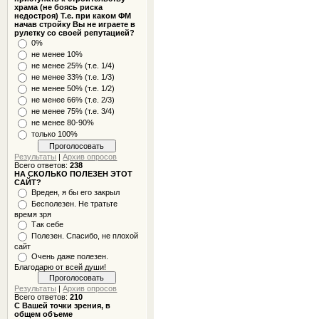
храма (не боясь риска
недостроя) Т.е. при каком ФМ
начав стройку Вы не играете в
рулетку со своей репутацией?
0%
не менее 10%
не менее 25% (т.е. 1/4)
не менее 33% (т.е. 1/3)
не менее 50% (т.е. 1/2)
не менее 66% (т.е. 2/3)
не менее 75% (т.е. 3/4)
не менее 80-90%
только 100%
Результаты
|
Архив опросов
Всего ответов:
238
НА СКОЛЬКО ПОЛЕЗЕН ЭТОТ
САЙТ?
Вреден, я бы его закрыл
Бесполезен. Не тратьте
время зря
Так себе
Полезен. Спасибо, не плохой
сайт
Очень даже полезен.
Благодарю от всей души!
Результаты
|
Архив опросов
Всего ответов:
210
С Вашей точки зрения, в
общем объеме