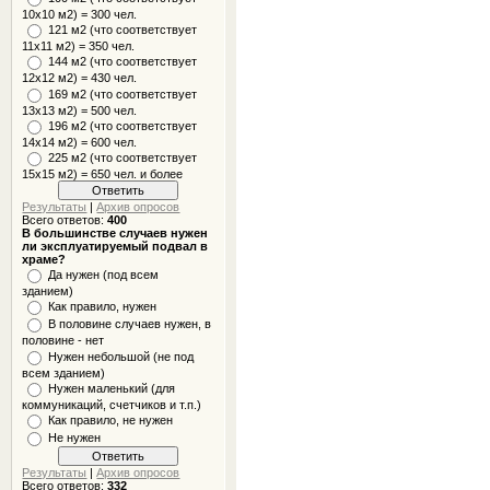
10x10 м2) = 300 чел.
121 м2 (что соответствует
11х11 м2) = 350 чел.
144 м2 (что соответствует
12х12 м2) = 430 чел.
169 м2 (что соответствует
13х13 м2) = 500 чел.
196 м2 (что соответствует
14х14 м2) = 600 чел.
225 м2 (что соответствует
15х15 м2) = 650 чел. и более
Результаты
|
Архив опросов
Всего ответов:
400
В большинстве случаев нужен
ли эксплуатируемый подвал в
храме?
Да нужен (под всем
зданием)
Как правило, нужен
В половине случаев нужен, в
половине - нет
Нужен небольшой (не под
всем зданием)
Нужен маленький (для
коммуникаций, счетчиков и т.п.)
Как правило, не нужен
Не нужен
Результаты
|
Архив опросов
Всего ответов:
332