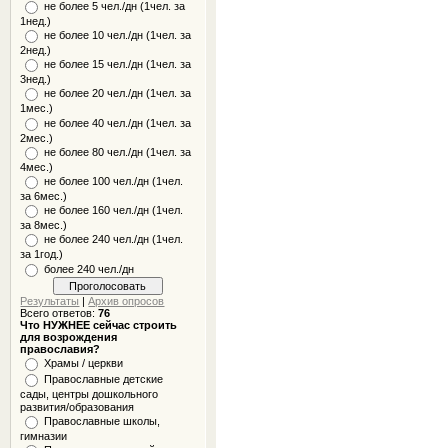
не более 5 чел./дн (1чел. за
1нед.)
не более 10 чел./дн (1чел. за
2нед.)
не более 15 чел./дн (1чел. за
3нед.)
не более 20 чел./дн (1чел. за
1мес.)
не более 40 чел./дн (1чел. за
2мес.)
не более 80 чел./дн (1чел. за
4мес.)
не более 100 чел./дн (1чел.
за 6мес.)
не более 160 чел./дн (1чел.
за 8мес.)
не более 240 чел./дн (1чел.
за 1год.)
более 240 чел./дн
Результаты
|
Архив опросов
Всего ответов:
76
Что НУЖНЕЕ сейчас строить
для возрождения
православия?
Храмы / церкви
Православные детские
сады, центры дошкольного
развития/образования
Православные школы,
гимназии