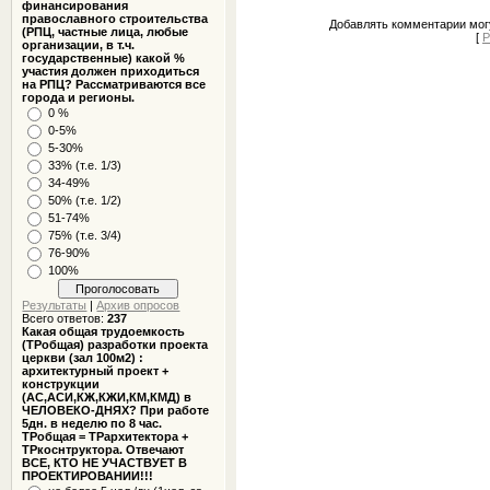
финансирования
православного строительства
Добавлять комментарии могу
(РПЦ, частные лица, любые
[
Р
организации, в т.ч.
государственные) какой %
участия должен приходиться
на РПЦ? Рассматриваются все
города и регионы.
0 %
0-5%
5-30%
33% (т.е. 1/3)
34-49%
50% (т.е. 1/2)
51-74%
75% (т.е. 3/4)
76-90%
100%
Результаты
|
Архив опросов
Всего ответов:
237
Какая общая трудоемкость
(ТРобщая) разработки проекта
церкви (зал 100м2) :
архитектурный проект +
конструкции
(АС,АСИ,КЖ,КЖИ,КМ,КМД) в
ЧЕЛОВЕКО-ДНЯХ? При работе
5дн. в неделю по 8 час.
ТРобщая = ТРархитектора +
ТРкоснтруктора. Отвечают
ВСЕ, КТО НЕ УЧАСТВУЕТ В
ПРОЕКТИРОВАНИИ!!!