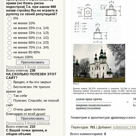
храма (не боясь риска
недостроя) Т.е. при каком ФМ
начав стройку Вы не играете в
рулетку со своей репутацией?
0%
не менее 10%
не менее 25% (т.е. 1/4)
не менее 33% (т.е. 1/3)
не менее 50% (т.е. 1/2)
не менее 66% (т.е. 2/3)
не менее 75% (т.е. 3/4)
не менее 80-90%
только 100%
Результаты
|
Архив опросов
Всего ответов:
238
НА СКОЛЬКО ПОЛЕЗЕН ЭТОТ
САЙТ?
Вреден, я бы его закрыл
Бесполезен. Не тратьте
время зря
Так себе
Полезен. Спасибо, не плохой
сайт
Очень даже полезен.
Благодарю от всей души!
Геометрия в архитектуре древнерусского
Результаты
|
Архив опросов
Всего ответов:
210
Переходов
:
761
|
Добавил
:
АДМИНИСТРА
С Вашей точки зрения, в
общем объеме
Всего комментариев
:
0