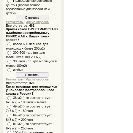
Православные семейные
центры (православное
образование для взрослых и
детей)
Результаты
|
Архив опросов
Всего ответов:
462
Храмы какой ВМЕСТИМОСТЬЮ
наиболее востребованы у
ПРИХОЖАН с Вашей точки
зрения?
более 600 чел. (пл. для
молящихся более 200м2)
300-600 чел. (пл. для
молящихся 100-200м2)
300 чел. (пл. для молящихся
менее 100м2)
любые
Результаты
|
Архив опросов
Всего ответов:
426
Какая площадь для молящихся
у наиболее востребованного
храма в России?
36 м2 (что соответствует
6x6 м2) = 100 чел. и менее
49 м2 (что соответствует
7x7 м2) = 150 чел.
64 м2 (что соответствует
8x8 м2) = 200 чел.
81 м2 (что соответствует
9х9 м2) = 250 чел.
100 м2 (что соответствует