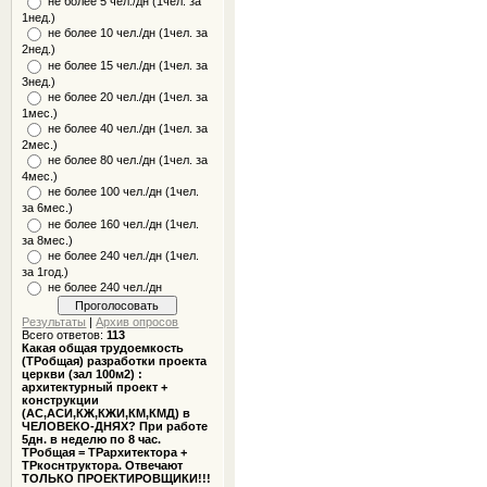
не более 5 чел./дн (1чел. за
1нед.)
не более 10 чел./дн (1чел. за
2нед.)
не более 15 чел./дн (1чел. за
3нед.)
не более 20 чел./дн (1чел. за
1мес.)
не более 40 чел./дн (1чел. за
2мес.)
не более 80 чел./дн (1чел. за
4мес.)
не более 100 чел./дн (1чел.
за 6мес.)
не более 160 чел./дн (1чел.
за 8мес.)
не более 240 чел./дн (1чел.
за 1год.)
не более 240 чел./дн
Результаты
|
Архив опросов
Всего ответов:
113
Какая общая трудоемкость
(ТРобщая) разработки проекта
церкви (зал 100м2) :
архитектурный проект +
конструкции
(АС,АСИ,КЖ,КЖИ,КМ,КМД) в
ЧЕЛОВЕКО-ДНЯХ? При работе
5дн. в неделю по 8 час.
ТРобщая = ТРархитектора +
ТРкоснтруктора. Отвечают
ТОЛЬКО ПРОЕКТИРОВЩИКИ!!!