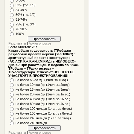
5-30%
33% (т.е. 1/3)
34-49%
50% (т.е. 1/2)
51-74%
75% (т.е. 3/4)
76-90%
100%
Результаты
|
Архив опросов
Всего ответов:
237
Какая общая трудоемкость (ТРобщая)
разработки проекта церкви (зал 100м2) :
архитектурный проект + конструкции
(АС,АСИ,КЖ,КЖИ,КМ,КМД) в ЧЕЛОВЕКО-
ДНЯХ? При работе 5дн. в неделю по 8 час.
ТРобщая = ТРархитектора +
ТРкоснтруктора. Отвечают ВСЕ, КТО НЕ
УЧАСТВУЕТ В ПРОЕКТИРОВАНИИ!!!
не более 5 чел./дн (1чел. за 1нед.)
не более 10 чел./дн (1чел. за 2нед.)
не более 15 чел./дн (1чел. за 3нед.)
не более 20 чел./дн (1чел. за 1мес.)
не более 40 чел./дн (1чел. за 2мес.)
не более 80 чел./дн (1чел. за 4мес.)
не более 100 чел./дн (1чел. за 6мес.)
не более 160 чел./дн (1чел. за 8мес.)
не более 240 чел./дн (1чел. за 1год.)
не более 240 чел./дн
Результаты
|
Архив опросов