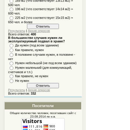
169 м2 (что соответствует 13х13 м2) =
500 чел.
196 м2 (что соответствует 14х14 м2) =
600 чел.
225 м2 (что соответствует 15х15 м2) =
650 чел. и более
Результаты
|
Архив опросов
Всего ответов:
400
В большинстве случаев нужен ли
эксплуатируемый подвал в храме?
Да нужен (под всем зданием)
Как правило, нужен
В половине случаев нужен, в половине -
нет
Нужен небольшой (не под всем зданием)
Нужен маленький (для коммуникаций,
счетчиков и т.п.)
Как правило, не нужен
Не нужен
Результаты
|
Архив опросов
Всего ответов:
332
Посетители
Общее количество человек, посетивших
сайт
с
23.08.2014 по н.в.