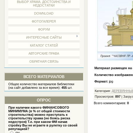
ВЫБОР ХРАМА. ДОСТОИНСТВА И
НЕДОСТАТКИ
DOWNLOAD
ФОТОГАЛЕРЕЯ
ФОРУМ
ИНТЕРЕСНЫЕ САЙТЫ
КАТАЛОГ СТАТЕЙ
АВТОРСКИЕ ПРАВА
ОБРАТНАЯ СВЯЗЬ
Материал размещен на 
Количество изображен
ВСЕГО МАТЕРИАЛОВ
Формат:
jpg
Общее количество материалов библиотеки
(на сайт добавлено за все время):
455
шт.
Категория
:
ДЕРЕВЯННЫ
Просмотров
:
897
|
Загру
ОПРОС
Всего комментариев
:
0
При наличии какого ФИНАНСОВОГО
МИНИМУМА (в % от общей стоимости
строительства) можно приступать к
строительству храма (не боясь риска
недостроя) Т.е. при каком ФМ начав
стройку Вы не играете в рулетку со своей
репутацией?
0%