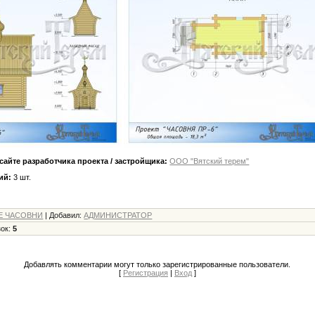
сайте разработчика проекта / застройщика:
ООО "Вятский терем"
ий:
3 шт.
Е ЧАСОВНИ
|
Добавил
:
АДМИНИСТРАТОР
зок
:
5
Добавлять комментарии могут только зарегистрированные пользователи.
[
Регистрация
|
Вход
]