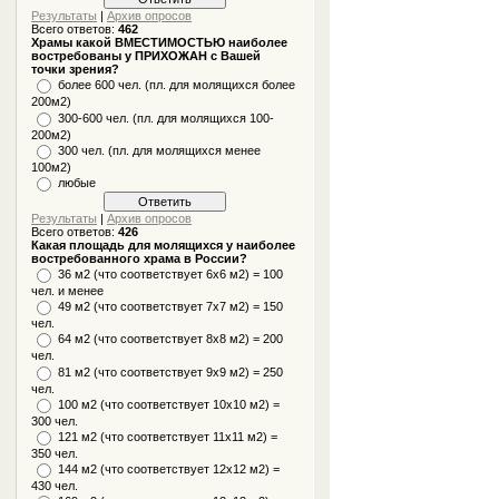
Результаты
|
Архив опросов
Всего ответов:
462
Храмы какой ВМЕСТИМОСТЬЮ наиболее
востребованы у ПРИХОЖАН с Вашей
точки зрения?
более 600 чел. (пл. для молящихся более
200м2)
300-600 чел. (пл. для молящихся 100-
200м2)
300 чел. (пл. для молящихся менее
100м2)
любые
Результаты
|
Архив опросов
Всего ответов:
426
Какая площадь для молящихся у наиболее
востребованного храма в России?
36 м2 (что соответствует 6x6 м2) = 100
чел. и менее
49 м2 (что соответствует 7x7 м2) = 150
чел.
64 м2 (что соответствует 8x8 м2) = 200
чел.
81 м2 (что соответствует 9х9 м2) = 250
чел.
100 м2 (что соответствует 10x10 м2) =
300 чел.
121 м2 (что соответствует 11х11 м2) =
350 чел.
144 м2 (что соответствует 12х12 м2) =
430 чел.