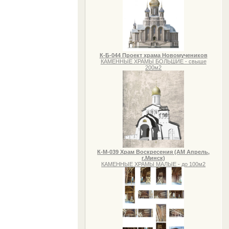
К-Б-044 Проект храма Новомучеников
КАМЕННЫЕ ХРАМЫ БОЛЬШИЕ - свыше
200м2
К-М-039 Храм Воскресения (АМ Апрель,
г.Минск)
КАМЕННЫЕ ХРАМЫ МАЛЫЕ - до 100м2