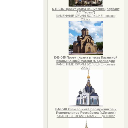
К-Б-046 Проект храма на Лубянке (вариант
АС "Терем")
КАМЕННЫЕ ХРАМЫ БОЛЬШИЕ - свыше
200м2
К-Б-045 Проект храма в честь Казанской
иконы Божией Матери (г. Краснодар)
КАМЕННЫЕ ХРАМЫ БОЛЬШИЕ - свыше
200м2
К-М-040 Храм во имя Новомучеников и
Исповедников Российских (г.Ижевск)
КАМЕННЫЕ ХРАМЫ МАЛЫЕ - до 100м2