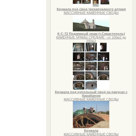
Кружала под свод трехапсидного алтаря
МАССИВНЫЕ КАМЕННЫЕ СВОДЫ
К-С-72 Подземный храм (г.Севастополь)
КАМЕННЫЕ ХРАМЫ СРЕДНИЕ - от 100м2 до
200м2
Кружала под купольный свод на парусах с
барабаном
МАССИВНЫЕ КАМЕННЫЕ СВОДЫ
Кружала
МАССИВНЫЕ КАМЕННЫЕ СВОДЫ