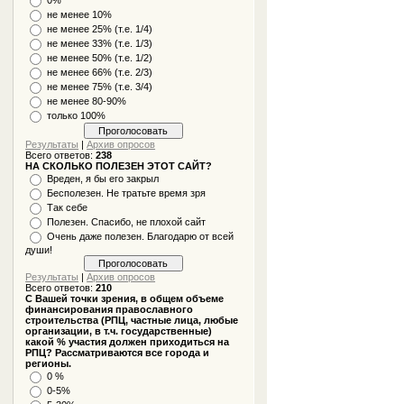
не менее 10%
не менее 25% (т.е. 1/4)
не менее 33% (т.е. 1/3)
не менее 50% (т.е. 1/2)
не менее 66% (т.е. 2/3)
не менее 75% (т.е. 3/4)
не менее 80-90%
только 100%
Результаты
|
Архив опросов
Всего ответов:
238
НА СКОЛЬКО ПОЛЕЗЕН ЭТОТ САЙТ?
Вреден, я бы его закрыл
Бесполезен. Не тратьте время зря
Так себе
Полезен. Спасибо, не плохой сайт
Очень даже полезен. Благодарю от всей
души!
Результаты
|
Архив опросов
Всего ответов:
210
С Вашей точки зрения, в общем объеме
финансирования православного
строительства (РПЦ, частные лица, любые
организации, в т.ч. государственные)
какой % участия должен приходиться на
РПЦ? Рассматриваются все города и
регионы.
0 %
0-5%