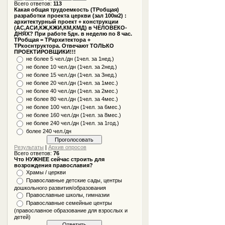
Всего ответов:
113
Какая общая трудоемкость (ТРобщая)
разработки проекта церкви (зал 100м2) :
архитектурный проект + конструкции
(АС,АСИ,КЖ,КЖИ,КМ,КМД) в ЧЕЛОВЕКО-
ДНЯХ? При работе 5дн. в неделю по 8 час.
ТРобщая = ТРархитектора +
ТРкоснтруктора. Отвечают ТОЛЬКО
ПРОЕКТИРОВЩИКИ!!!
не более 5 чел./дн (1чел. за 1нед.)
не более 10 чел./дн (1чел. за 2нед.)
не более 15 чел./дн (1чел. за 3нед.)
не более 20 чел./дн (1чел. за 1мес.)
не более 40 чел./дн (1чел. за 2мес.)
не более 80 чел./дн (1чел. за 4мес.)
не более 100 чел./дн (1чел. за 6мес.)
не более 160 чел./дн (1чел. за 8мес.)
не более 240 чел./дн (1чел. за 1год.)
более 240 чел./дн
Результаты
|
Архив опросов
Всего ответов:
76
Что НУЖНЕЕ сейчас строить для
возрождения православия?
Храмы / церкви
Православные детские сады, центры
дошкольного развития/образования
Православные школы, гимназии
Православные семейные центры
(православное образование для взрослых и
детей)