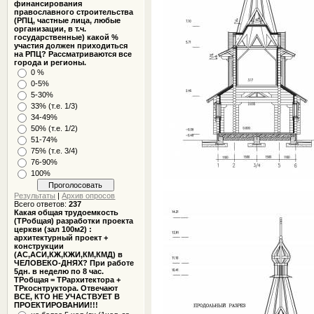
финансирования
православного строительства
(РПЦ, частные лица, любые
организации, в т.ч.
государственные) какой %
участия должен приходиться
на РПЦ? Рассматриваются все
города и регионы.
0 %
0-5%
5-30%
33% (т.е. 1/3)
34-49%
50% (т.е. 1/2)
51-74%
75% (т.е. 3/4)
76-90%
100%
Результаты
|
Архив опросов
Всего ответов:
237
Какая общая трудоемкость
(ТРобщая) разработки проекта
церкви (зал 100м2) :
архитектурный проект +
конструкции
(АС,АСИ,КЖ,КЖИ,КМ,КМД) в
ЧЕЛОВЕКО-ДНЯХ? При работе
5дн. в неделю по 8 час.
ТРобщая = ТРархитектора +
ТРкоснтруктора. Отвечают
ВСЕ, КТО НЕ УЧАСТВУЕТ В
ПРОЕКТИРОВАНИИ!!!