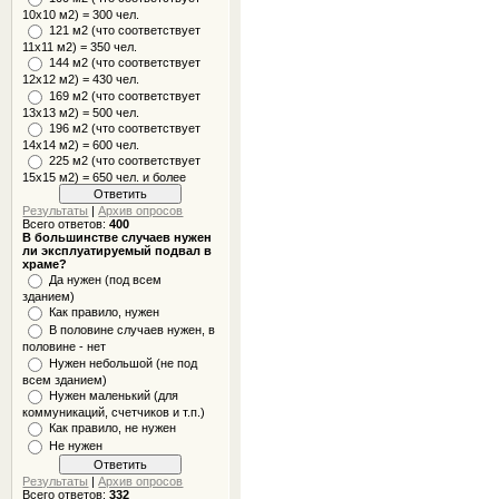
10x10 м2) = 300 чел.
121 м2 (что соответствует
11х11 м2) = 350 чел.
144 м2 (что соответствует
12х12 м2) = 430 чел.
169 м2 (что соответствует
13х13 м2) = 500 чел.
196 м2 (что соответствует
14х14 м2) = 600 чел.
225 м2 (что соответствует
15х15 м2) = 650 чел. и более
Результаты
|
Архив опросов
Всего ответов:
400
В большинстве случаев нужен
ли эксплуатируемый подвал в
храме?
Да нужен (под всем
зданием)
Как правило, нужен
В половине случаев нужен, в
половине - нет
Нужен небольшой (не под
всем зданием)
Нужен маленький (для
коммуникаций, счетчиков и т.п.)
Как правило, не нужен
Не нужен
Результаты
|
Архив опросов
Всего ответов:
332