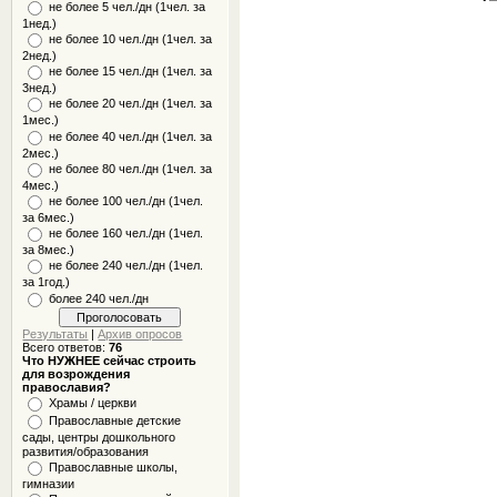
не более 5 чел./дн (1чел. за
1нед.)
не более 10 чел./дн (1чел. за
2нед.)
не более 15 чел./дн (1чел. за
3нед.)
не более 20 чел./дн (1чел. за
1мес.)
не более 40 чел./дн (1чел. за
2мес.)
не более 80 чел./дн (1чел. за
4мес.)
не более 100 чел./дн (1чел.
за 6мес.)
не более 160 чел./дн (1чел.
за 8мес.)
не более 240 чел./дн (1чел.
за 1год.)
более 240 чел./дн
Результаты
|
Архив опросов
Всего ответов:
76
Что НУЖНЕЕ сейчас строить
для возрождения
православия?
Храмы / церкви
Православные детские
сады, центры дошкольного
развития/образования
Православные школы,
гимназии