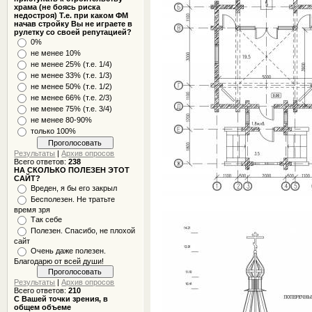
храма (не боясь риска
недостроя) Т.е. при каком ФМ
начав стройку Вы не играете в
рулетку со своей репутацией?
0%
не менее 10%
не менее 25% (т.е. 1/4)
не менее 33% (т.е. 1/3)
не менее 50% (т.е. 1/2)
не менее 66% (т.е. 2/3)
не менее 75% (т.е. 3/4)
не менее 80-90%
только 100%
Результаты
|
Архив опросов
Всего ответов:
238
НА СКОЛЬКО ПОЛЕЗЕН ЭТОТ
САЙТ?
Вреден, я бы его закрыл
Бесполезен. Не тратьте
время зря
Так себе
Полезен. Спасибо, не плохой
сайт
Очень даже полезен.
Благодарю от всей души!
Результаты
|
Архив опросов
Всего ответов:
210
С Вашей точки зрения, в
общем объеме