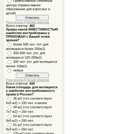
Православные семейные
центры (православное
образование для взрослых и
детей)
Результаты
|
Архив опросов
Всего ответов:
462
Храмы какой ВМЕСТИМОСТЬЮ
наиболее востребованы у
ПРИХОЖАН с Вашей точки
зрения?
более 600 чел. (пл. для
молящихся более 200м2)
300-600 чел. (пл. для
молящихся 100-200м2)
300 чел. (пл. для молящихся
менее 100м2)
любые
Результаты
|
Архив опросов
Всего ответов:
426
Какая площадь для молящихся
у наиболее востребованного
храма в России?
36 м2 (что соответствует
6x6 м2) = 100 чел. и менее
49 м2 (что соответствует
7x7 м2) = 150 чел.
64 м2 (что соответствует
8x8 м2) = 200 чел.
81 м2 (что соответствует
9х9 м2) = 250 чел.
100 м2 (что соответствует