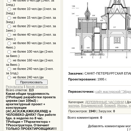
не более 5 чел./дн (1чел. за
1нед.)
не более 10 чел./дн (1чел. за
2нед.)
не более 15 чел./дн (1чел. за
3нед.)
не более 20 чел./дн (1чел. за
1мес.)
не более 40 чел./дн (1чел. за
2мес.)
не более 80 чел./дн (1чел. за
4мес.)
не более 100 чел./дн (1чел.
за 6мес.)
не более 160 чел./дн (1чел.
за 8мес.)
не более 240 чел./дн (1чел.
за 1год.)
Заказчик:
САНКТ-ПЕТЕРБУРГСКАЯ ЕП
не более 240 чел./дн
Проектирование:
1995 г.
Результаты
|
Архив опросов
Всего ответов:
113
Первоисточник:
сайт мастерской "Эйдо
Какая общая трудоемкость
(ТРобщая) разработки проекта
церкви (зал 100м2) :
Категория
:
ДЕРЕВЯННЫЕ ЧАСОВНИ
|
До
архитектурный проект +
матери
,
Владимирской
,
Божией
,
Иконы
,
х
конструкции
(АС,АСИ,КЖ,КЖИ,КМ,КМД) в
Просмотров
:
1940
|
Загрузок
:
0
ЧЕЛОВЕКО-ДНЯХ? При работе
Всего комментариев
:
0
5дн. в неделю по 8 час.
ТРобщая = ТРархитектора +
ТРкоснтруктора. Отвечают
Добавлять комментарии могу
ТОЛЬКО ПРОЕКТИРОВЩИКИ!!!
[
Р