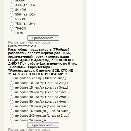
5-30%
33% (т.е. 1/3)
34-49%
50% (т.е. 1/2)
51-74%
75% (т.е. 3/4)
76-90%
100%
Результаты
|
Архив опросов
Всего ответов:
237
Какая общая трудоемкость (ТРобщая)
разработки проекта церкви (зал 100м2) :
архитектурный проект + конструкции
(АС,АСИ,КЖ,КЖИ,КМ,КМД) в ЧЕЛОВЕКО-
ДНЯХ? При работе 5дн. в неделю по 8 час.
ТРобщая = ТРархитектора +
ТРкоснтруктора. Отвечают ВСЕ, КТО НЕ
УЧАСТВУЕТ В ПРОЕКТИРОВАНИИ!!!
не более 5 чел./дн (1чел. за 1нед.)
не более 10 чел./дн (1чел. за 2нед.)
не более 15 чел./дн (1чел. за 3нед.)
не более 20 чел./дн (1чел. за 1мес.)
не более 40 чел./дн (1чел. за 2мес.)
не более 80 чел./дн (1чел. за 4мес.)
не более 100 чел./дн (1чел. за 6мес.)
не более 160 чел./дн (1чел. за 8мес.)
не более 240 чел./дн (1чел. за 1год.)
не более 240 чел./дн
Результаты
|
Архив опросов