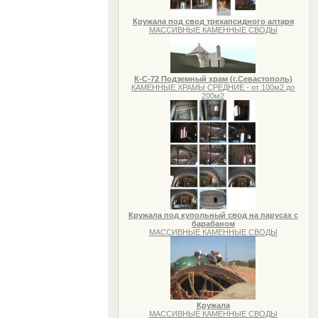
Кружала под свод трехапсидного алтаря
МАССИВНЫЕ КАМЕННЫЕ СВОДЫ
К-С-72 Подземный храм (г.Севастополь)
КАМЕННЫЕ ХРАМЫ СРЕДНИЕ - от 100м2 до
200м2
Кружала под купольный свод на парусах с
барабаном
МАССИВНЫЕ КАМЕННЫЕ СВОДЫ
Кружала
МАССИВНЫЕ КАМЕННЫЕ СВОДЫ