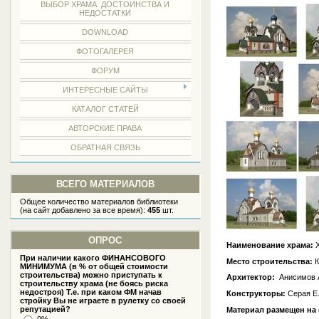
ВЫБОР ХРАМА. ДОСТОИНСТВА И
НЕДОСТАТКИ
DOWNLOAD
ФОТОГАЛЕРЕЯ
ФОРУМ
ИНТЕРЕСНЫЕ САЙТЫ
КАТАЛОГ СТАТЕЙ
АВТОРСКИЕ ПРАВА
ОБРАТНАЯ СВЯЗЬ
ВСЕГО МАТЕРИАЛОВ
Общее количество материалов библиотеки
(на сайт добавлено за все время):
455
шт.
ОПРОС
Наименование храма:
Х
При наличии какого ФИНАНСОВОГО
Место строительства:
К
МИНИМУМА (в % от общей стоимости
строительства) можно приступать к
Архитектор:
Анисимов А
строительству храма (не боясь риска
недостроя) Т.е. при каком ФМ начав
Конструкторы:
Серая Е.
стройку Вы не играете в рулетку со своей
репутацией?
Материал размещен на 
0%