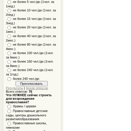
не более 5 чел./дн (1чел. за
1нед.)
не более 10 чел./дн (1чел. за
2нед.)
не более 15 чел./дн (1чел. за
3нед.)
не более 20 чел./дн (1чел. за
1мес.)
не более 40 чел./дн (1чел. за
2мес.)
не более 80 чел./дн (1чел. за
4мес.)
не более 100 чел./дн (1чел.
за 6мес.)
не более 160 чел./дн (1чел.
за 8мес.)
не более 240 чел./дн (1чел.
за 1год.)
более 240 чел./дн
Результаты
|
Архив опросов
Всего ответов:
76
Что НУЖНЕЕ сейчас строить
для возрождения
православия?
Храмы / церкви
Православные детские
сады, центры дошкольного
развития/образования
Православные школы,
гимназии