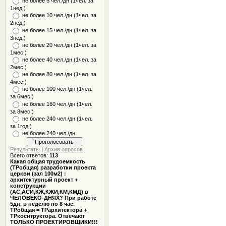
не более 5 чел./дн (1чел. за
1нед.)
не более 10 чел./дн (1чел. за
2нед.)
не более 15 чел./дн (1чел. за
3нед.)
не более 20 чел./дн (1чел. за
1мес.)
не более 40 чел./дн (1чел. за
2мес.)
не более 80 чел./дн (1чел. за
4мес.)
не более 100 чел./дн (1чел.
за 6мес.)
не более 160 чел./дн (1чел.
за 8мес.)
не более 240 чел./дн (1чел.
за 1год.)
не более 240 чел./дн
Результаты
|
Архив опросов
Всего ответов:
113
Какая общая трудоемкость
(ТРобщая) разработки проекта
церкви (зал 100м2) :
архитектурный проект +
конструкции
(АС,АСИ,КЖ,КЖИ,КМ,КМД) в
ЧЕЛОВЕКО-ДНЯХ? При работе
5дн. в неделю по 8 час.
ТРобщая = ТРархитектора +
ТРкоснтруктора. Отвечают
ТОЛЬКО ПРОЕКТИРОВЩИКИ!!!