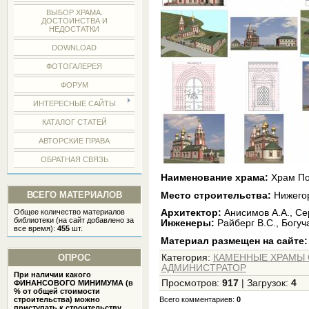
ВЫБОР ХРАМА.
ДОСТОИНСТВА И
НЕДОСТАТКИ
DOWNLOAD
ФОТОГАЛЕРЕЯ
ФОРУМ
ИНТЕРЕСНЫЕ САЙТЫ
КАТАЛОГ СТАТЕЙ
АВТОРСКИЕ ПРАВА
ОБРАТНАЯ СВЯЗЬ
Наименование храма:
Храм По
ВСЕГО МАТЕРИАЛОВ
Место строительства:
Нижегоро
Общее количество материалов
Архитектор:
Анисимов А.А., Се
библиотеки (на сайт добавлено за
Инженеры:
Райберг В.С., Богуч
все время):
455
шт.
Материал размещен на сайте:
ОПРОС
Категория
:
КАМЕННЫЕ ХРАМЫ СР
АДМИНИСТРАТОР
При наличии какого
Просмотров
:
917
|
Загрузок
:
4
ФИНАНСОВОГО МИНИМУМА (в
% от общей стоимости
строительства) можно
Всего комментариев
:
0
приступать к строительству