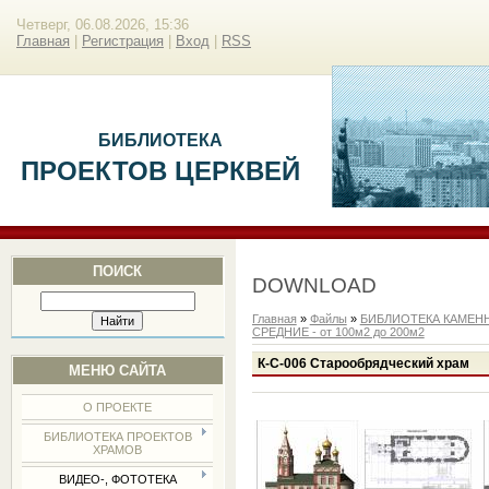
Четверг, 06.08.2026, 15:36
Главная
|
Регистрация
|
Вход
|
RSS
БИБЛИОТЕКА
ПРОЕКТОВ ЦЕРКВЕЙ
ПОИСК
DOWNLOAD
Главная
»
Файлы
»
БИБЛИОТЕКА КАМЕН
СРЕДНИЕ - от 100м2 до 200м2
К-С-006 Старообрядческий храм
МЕНЮ САЙТА
О ПРОЕКТЕ
БИБЛИОТЕКА ПРОЕКТОВ
ХРАМОВ
ВИДЕО-, ФОТОТЕКА