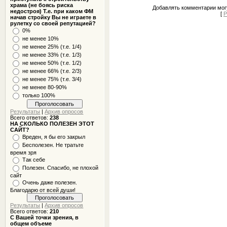
храма (не боясь риска
Добавлять комментарии могу
недостроя) Т.е. при каком ФМ
[
Р
начав стройку Вы не играете в
рулетку со своей репутацией?
0%
не менее 10%
не менее 25% (т.е. 1/4)
не менее 33% (т.е. 1/3)
не менее 50% (т.е. 1/2)
не менее 66% (т.е. 2/3)
не менее 75% (т.е. 3/4)
не менее 80-90%
только 100%
Результаты
|
Архив опросов
Всего ответов:
238
НА СКОЛЬКО ПОЛЕЗЕН ЭТОТ
САЙТ?
Вреден, я бы его закрыл
Бесполезен. Не тратьте
время зря
Так себе
Полезен. Спасибо, не плохой
сайт
Очень даже полезен.
Благодарю от всей души!
Результаты
|
Архив опросов
Всего ответов:
210
С Вашей точки зрения, в
общем объеме