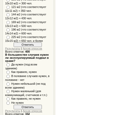
10x10 м2) = 300 чел.
121 м2 (что соответствует
11х11 м2) = 350 чел.
144 м2 (что соответствует
12х12 м2) = 430 чел.
169 м2 (что соответствует
13х13 м2) = 500 чел.
196 м2 (что соответствует
14х14 м2) = 600 чел.
225 м2 (что соответствует
15х15 м2) = 650 чел. и более
Результаты
|
Архив опросов
Всего ответов:
400
В большинстве случаев нужен
ли эксплуатируемый подвал в
храме?
Да нужен (под всем
зданием)
Как правило, нужен
В половине случаев нужен, в
половине - нет
Нужен небольшой (не под
всем зданием)
Нужен маленький (для
коммуникаций, счетчиков и т.п.)
Как правило, не нужен
Не нужен
Результаты
|
Архив опросов
Всего ответов:
332