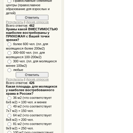
Православные семейные
центры (православное
образование для взрослых и
детей)
Результаты
|
Архив опросов
Всего ответов:
462
Храмы какой ВМЕСТИМОСТЬЮ
наиболее востребованы у
ПРИХОЖАН с Вашей точки
зрения?
более 600 чел. (пл. для
молящихся более 200м2)
300-600 чел. (пл. для
молящихся 100-200м2)
300 чел. (пл. для молящихся
менее 100м2)
любые
Результаты
|
Архив опросов
Всего ответов:
426
Какая площадь для молящихся
у наиболее востребованного
храма в России?
36 м2 (что соответствует
6x6 м2) = 100 чел. и менее
49 м2 (что соответствует
7x7 м2) = 150 чел.
64 м2 (что соответствует
8x8 м2) = 200 чел.
81 м2 (что соответствует
9х9 м2) = 250 чел.
100 м2 (что соответствует