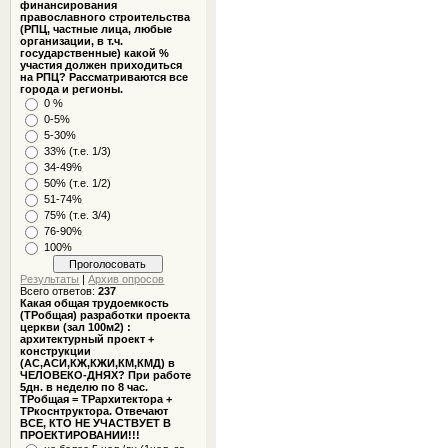
финансирования
православного строительства
(РПЦ, частные лица, любые
организации, в т.ч.
государственные) какой %
участия должен приходиться
на РПЦ? Рассматриваются все
города и регионы.
0 %
0-5%
5-30%
33% (т.е. 1/3)
34-49%
50% (т.е. 1/2)
51-74%
75% (т.е. 3/4)
76-90%
100%
Результаты
|
Архив опросов
Всего ответов:
237
Какая общая трудоемкость
(ТРобщая) разработки проекта
церкви (зал 100м2) :
архитектурный проект +
конструкции
(АС,АСИ,КЖ,КЖИ,КМ,КМД) в
ЧЕЛОВЕКО-ДНЯХ? При работе
5дн. в неделю по 8 час.
ТРобщая = ТРархитектора +
ТРкоснтруктора. Отвечают
ВСЕ, КТО НЕ УЧАСТВУЕТ В
ПРОЕКТИРОВАНИИ!!!