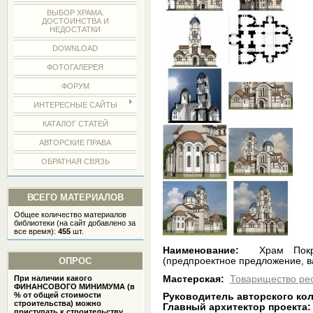
ВЫБОР ХРАМА.
ДОСТОИНСТВА И
НЕДОСТАТКИ
DOWNLOAD
ФОТОГАЛЕРЕЯ
ФОРУМ
ИНТЕРЕСНЫЕ САЙТЫ
КАТАЛОГ СТАТЕЙ
АВТОРСКИЕ ПРАВА
ОБРАТНАЯ СВЯЗЬ
ВСЕГО МАТЕРИАЛОВ
Общее количество материалов
библиотеки (на сайт добавлено за
все время):
455
шт.
Наименование:
Храм Покров
ОПРОС
(предпроектное предложение, в
Мастерская:
Товарищество ре
При наличии какого
ФИНАНСОВОГО МИНИМУМА (в
% от общей стоимости
Руководитель авторского ко
строительства) можно
Главный архитектор проекта
приступать к строительству