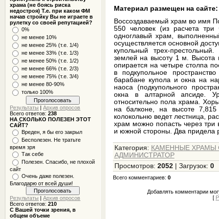
храма (не боясь риска
Материал размещен на сайте:
недостроя) Т.е. при каком ФМ
начав стройку Вы не играете в
Воссоздаваемый храм во имя П
рулетку со своей репутацией?
550 человек (из расчета три 
0%
одноглавый храм, выполненный
не менее 10%
осуществляется основной доступ
не менее 25% (т.е. 1/4)
купольный трех-престольный
не менее 33% (т.е. 1/3)
землей на высоту 1 м. Высота 
не менее 50% (т.е. 1/2)
опирается на четыре столпа по
не менее 66% (т.е. 2/3)
в подкупольное пространство
не менее 75% (т.е. 3/4)
барабане купола и окна на на
не менее 80-90%
наоса (подкупольного простра
только 100%
окна в алтарной апсиде. У
относительно пола храма. Хор
Результаты
|
Архив опросов
на балконе, на высоте 7,81
Всего ответов:
238
колокольню ведет лестница, ра
НА СКОЛЬКО ПОЛЕЗЕН ЭТОТ
храм можно попасть через три 
САЙТ?
и южной стороны. Два придела р
Вреден, я бы его закрыл
Бесполезен. Не тратьте
время зря
Категория
:
КАМЕННЫЕ ХРАМЫ СР
Так себе
АДМИНИСТРАТОР
Полезен. Спасибо, не плохой
Просмотров
:
2052
|
Загрузок
:
0
сайт
Очень даже полезен.
Всего комментариев
:
0
Благодарю от всей души!
Добавлять комментарии могу
[
Р
Результаты
|
Архив опросов
Всего ответов:
210
С Вашей точки зрения, в
общем объеме