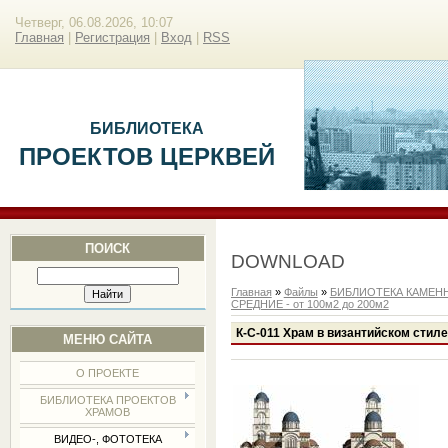
Четверг, 06.08.2026, 10:07
Главная
|
Регистрация
|
Вход
|
RSS
БИБЛИОТЕКА
ПРОЕКТОВ ЦЕРКВЕЙ
ПОИСК
DOWNLOAD
Главная
»
Файлы
»
БИБЛИОТЕКА КАМЕН
СРЕДНИЕ - от 100м2 до 200м2
К-С-011 Храм в византийском стил
МЕНЮ САЙТА
О ПРОЕКТЕ
БИБЛИОТЕКА ПРОЕКТОВ
ХРАМОВ
ВИДЕО-, ФОТОТЕКА