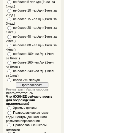
не более 5 чел./дн (1чел. за
1нед.)
не более 10 чел./дн (1чел. за
2нед.)
не более 15 чел./дн (1чел. за
3нед.)
не более 20 чел./дн (1чел. за
1мес.)
не более 40 чел./дн (1чел. за
2мес.)
не более 80 чел./дн (1чел. за
4мес.)
не более 100 чел./дн (1чел.
за 6мес.)
не более 160 чел./дн (1чел.
за 8мес.)
не более 240 чел./дн (1чел.
за 1год.)
более 240 чел./дн
Результаты
|
Архив опросов
Всего ответов:
76
Что НУЖНЕЕ сейчас строить
для возрождения
православия?
Храмы / церкви
Православные детские
сады, центры дошкольного
развития/образования
Православные школы,
гимназии