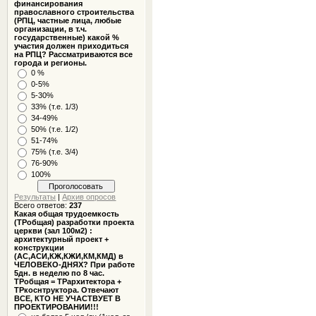
финансирования
православного строительства
(РПЦ, частные лица, любые
организации, в т.ч.
государственные) какой %
участия должен приходиться
на РПЦ? Рассматриваются все
города и регионы.
0 %
0-5%
5-30%
33% (т.е. 1/3)
34-49%
50% (т.е. 1/2)
51-74%
75% (т.е. 3/4)
76-90%
100%
Результаты
|
Архив опросов
Всего ответов:
237
Какая общая трудоемкость
(ТРобщая) разработки проекта
церкви (зал 100м2) :
архитектурный проект +
конструкции
(АС,АСИ,КЖ,КЖИ,КМ,КМД) в
ЧЕЛОВЕКО-ДНЯХ? При работе
5дн. в неделю по 8 час.
ТРобщая = ТРархитектора +
ТРкоснтруктора. Отвечают
ВСЕ, КТО НЕ УЧАСТВУЕТ В
ПРОЕКТИРОВАНИИ!!!