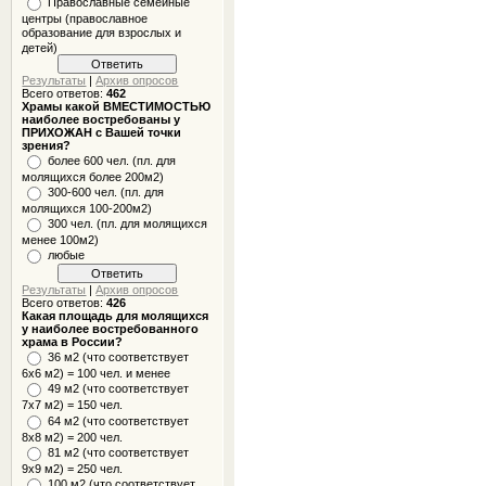
Православные семейные
центры (православное
образование для взрослых и
детей)
Результаты
|
Архив опросов
Всего ответов:
462
Храмы какой ВМЕСТИМОСТЬЮ
наиболее востребованы у
ПРИХОЖАН с Вашей точки
зрения?
более 600 чел. (пл. для
молящихся более 200м2)
300-600 чел. (пл. для
молящихся 100-200м2)
300 чел. (пл. для молящихся
менее 100м2)
любые
Результаты
|
Архив опросов
Всего ответов:
426
Какая площадь для молящихся
у наиболее востребованного
храма в России?
36 м2 (что соответствует
6x6 м2) = 100 чел. и менее
49 м2 (что соответствует
7x7 м2) = 150 чел.
64 м2 (что соответствует
8x8 м2) = 200 чел.
81 м2 (что соответствует
9х9 м2) = 250 чел.
100 м2 (что соответствует