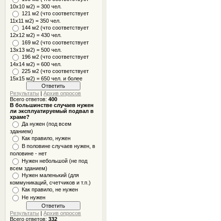
10x10 м2) = 300 чел.
121 м2 (что соответствует
11х11 м2) = 350 чел.
144 м2 (что соответствует
12х12 м2) = 430 чел.
169 м2 (что соответствует
13х13 м2) = 500 чел.
196 м2 (что соответствует
14х14 м2) = 600 чел.
225 м2 (что соответствует
15х15 м2) = 650 чел. и более
Результаты
|
Архив опросов
Всего ответов:
400
В большинстве случаев нужен
ли эксплуатируемый подвал в
храме?
Да нужен (под всем
зданием)
Как правило, нужен
В половине случаев нужен, в
половине - нет
Нужен небольшой (не под
всем зданием)
Нужен маленький (для
коммуникаций, счетчиков и т.п.)
Как правило, не нужен
Не нужен
Результаты
|
Архив опросов
Всего ответов:
332