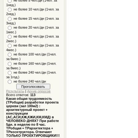
не более 5 чел./дн (1чел. за
1нед.)
не более 10 чел./дн (1чел. за
2нед.)
не более 15 чел./дн (1чел. за
3нед.)
не более 20 чел./дн (1чел. за
1мес.)
не более 40 чел./дн (1чел. за
2мес.)
не более 80 чел./дн (1чел. за
4мес.)
не более 100 чел./дн (1чел.
за 6мес.)
не более 160 чел./дн (1чел.
за 8мес.)
не более 240 чел./дн (1чел.
за 1год.)
не более 240 чел./дн
Результаты
|
Архив опросов
Всего ответов:
113
Какая общая трудоемкость
(ТРобщая) разработки проекта
церкви (зал 100м2) :
архитектурный проект +
конструкции
(АС,АСИ,КЖ,КЖИ,КМ,КМД) в
ЧЕЛОВЕКО-ДНЯХ? При работе
5дн. в неделю по 8 час.
ТРобщая = ТРархитектора +
ТРкоснтруктора. Отвечают
ТОЛЬКО ПРОЕКТИРОВЩИКИ!!!