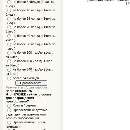
не более 5 чел./дн (1чел. за
[
Р
1нед.)
не более 10 чел./дн (1чел. за
2нед.)
не более 15 чел./дн (1чел. за
3нед.)
не более 20 чел./дн (1чел. за
1мес.)
не более 40 чел./дн (1чел. за
2мес.)
не более 80 чел./дн (1чел. за
4мес.)
не более 100 чел./дн (1чел.
за 6мес.)
не более 160 чел./дн (1чел.
за 8мес.)
не более 240 чел./дн (1чел.
за 1год.)
более 240 чел./дн
Результаты
|
Архив опросов
Всего ответов:
76
Что НУЖНЕЕ сейчас строить
для возрождения
православия?
Храмы / церкви
Православные детские
сады, центры дошкольного
развития/образования
Православные школы,
гимназии