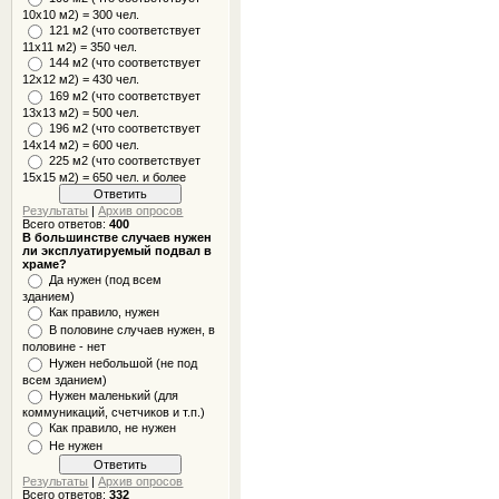
10x10 м2) = 300 чел.
121 м2 (что соответствует
11х11 м2) = 350 чел.
144 м2 (что соответствует
12х12 м2) = 430 чел.
169 м2 (что соответствует
13х13 м2) = 500 чел.
196 м2 (что соответствует
14х14 м2) = 600 чел.
225 м2 (что соответствует
15х15 м2) = 650 чел. и более
Результаты
|
Архив опросов
Всего ответов:
400
В большинстве случаев нужен
ли эксплуатируемый подвал в
храме?
Да нужен (под всем
зданием)
Как правило, нужен
В половине случаев нужен, в
половине - нет
Нужен небольшой (не под
всем зданием)
Нужен маленький (для
коммуникаций, счетчиков и т.п.)
Как правило, не нужен
Не нужен
Результаты
|
Архив опросов
Всего ответов:
332