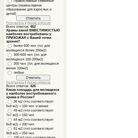
Православные семейные
центры (православное
образование для взрослых и
детей)
Результаты
|
Архив опросов
Всего ответов:
462
Храмы какой ВМЕСТИМОСТЬЮ
наиболее востребованы у
ПРИХОЖАН с Вашей точки
зрения?
более 600 чел. (пл. для
молящихся более 200м2)
300-600 чел. (пл. для
молящихся 100-200м2)
300 чел. (пл. для молящихся
менее 100м2)
любые
Результаты
|
Архив опросов
Всего ответов:
426
Какая площадь для молящихся
у наиболее востребованного
храма в России?
36 м2 (что соответствует
6x6 м2) = 100 чел. и менее
49 м2 (что соответствует
7x7 м2) = 150 чел.
64 м2 (что соответствует
8x8 м2) = 200 чел.
81 м2 (что соответствует
9х9 м2) = 250 чел.
100 м2 (что соответствует