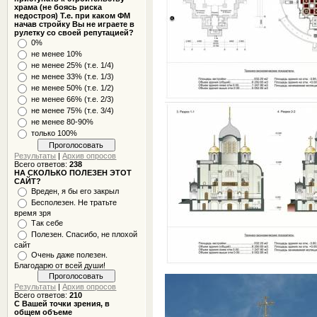
храма (не боясь риска
недостроя) Т.е. при каком ФМ
начав стройку Вы не играете в
рулетку со своей репутацией?
0%
не менее 10%
не менее 25% (т.е. 1/4)
не менее 33% (т.е. 1/3)
не менее 50% (т.е. 1/2)
не менее 66% (т.е. 2/3)
не менее 75% (т.е. 3/4)
не менее 80-90%
только 100%
Результаты
|
Архив опросов
Всего ответов:
238
НА СКОЛЬКО ПОЛЕЗЕН ЭТОТ
САЙТ?
Вреден, я бы его закрыл
Бесполезен. Не тратьте
время зря
Так себе
Полезен. Спасибо, не плохой
сайт
Очень даже полезен.
Благодарю от всей души!
Результаты
|
Архив опросов
Всего ответов:
210
С Вашей точки зрения, в
общем объеме