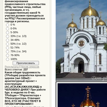
финансирования
православного строительства
(РПЦ, частные лица, любые
организации, в т.ч.
государственные) какой %
участия должен приходиться
на РПЦ? Рассматриваются все
города и регионы.
0 %
0-5%
5-30%
33% (т.е. 1/3)
34-49%
50% (т.е. 1/2)
51-74%
75% (т.е. 3/4)
76-90%
100%
Результаты
|
Архив опросов
Всего ответов:
237
Какая общая трудоемкость
(ТРобщая) разработки проекта
церкви (зал 100м2) :
архитектурный проект +
конструкции
(АС,АСИ,КЖ,КЖИ,КМ,КМД) в
ЧЕЛОВЕКО-ДНЯХ? При работе
5дн. в неделю по 8 час.
ТРобщая = ТРархитектора +
ТРкоснтруктора. Отвечают
ВСЕ, КТО НЕ УЧАСТВУЕТ В
ПРОЕКТИРОВАНИИ!!!