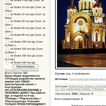
не более 5 чел./дн (1чел. за
1нед.)
не более 10 чел./дн (1чел. за
2нед.)
не более 15 чел./дн (1чел. за
3нед.)
не более 20 чел./дн (1чел. за
1мес.)
не более 40 чел./дн (1чел. за
2мес.)
не более 80 чел./дн (1чел. за
4мес.)
не более 100 чел./дн (1чел.
за 6мес.)
не более 160 чел./дн (1чел.
за 8мес.)
не более 240 чел./дн (1чел.
за 1год.)
не более 240 чел./дн
Результаты
|
Архив опросов
Всего ответов:
113
Состав:
png, 4 изображения
Какая общая трудоемкость
(ТРобщая) разработки проекта
Источник:
Творческая мастерская архит
церкви (зал 100м2) :
архитектурный проект +
Категория
:
КАМЕННЫЕ ХРАМЫ СРЕДНИЕ -
конструкции
К-С-018
,
КАМЕННЫЕ ХРАМЫ СРЕДНИЕ - о
(АС,АСИ,КЖ,КЖИ,КМ,КМД) в
ЧЕЛОВЕКО-ДНЯХ? При работе
Просмотров
:
3342
|
Загрузок
:
0
5дн. в неделю по 8 час.
ТРобщая = ТРархитектора +
Всего комментариев
:
0
ТРкоснтруктора. Отвечают
ТОЛЬКО ПРОЕКТИРОВЩИКИ!!!
Добавлять комментарии могу