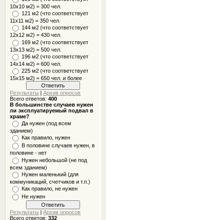
10x10 м2) = 300 чел.
121 м2 (что соответствует
11х11 м2) = 350 чел.
144 м2 (что соответствует
12х12 м2) = 430 чел.
169 м2 (что соответствует
13х13 м2) = 500 чел.
196 м2 (что соответствует
14х14 м2) = 600 чел.
225 м2 (что соответствует
15х15 м2) = 650 чел. и более
Результаты
|
Архив опросов
Всего ответов:
400
В большинстве случаев нужен
ли эксплуатируемый подвал в
храме?
Да нужен (под всем
зданием)
Как правило, нужен
В половине случаев нужен, в
половине - нет
Нужен небольшой (не под
всем зданием)
Нужен маленький (для
коммуникаций, счетчиков и т.п.)
Как правило, не нужен
Не нужен
Результаты
|
Архив опросов
Всего ответов:
332