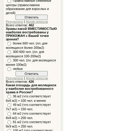
Православные семейные
центры (православное
образование для взрослых и
детей)
Результаты
|
Архив опросов
Всего ответов:
462
Храмы какой ВМЕСТИМОСТЬЮ
наиболее востребованы у
ПРИХОЖАН с Вашей точки
зрения?
более 600 чел. (пл. для
молящихся более 200м2)
300-600 чел. (пл. для
молящихся 100-200м2)
300 чел. (пл. для молящихся
менее 100м2)
любые
Результаты
|
Архив опросов
Всего ответов:
426
Какая площадь для молящихся
у наиболее востребованного
храма в России?
36 м2 (что соответствует
6x6 м2) = 100 чел. и менее
49 м2 (что соответствует
7x7 м2) = 150 чел.
64 м2 (что соответствует
8x8 м2) = 200 чел.
81 м2 (что соответствует
9х9 м2) = 250 чел.
100 м2 (что соответствует