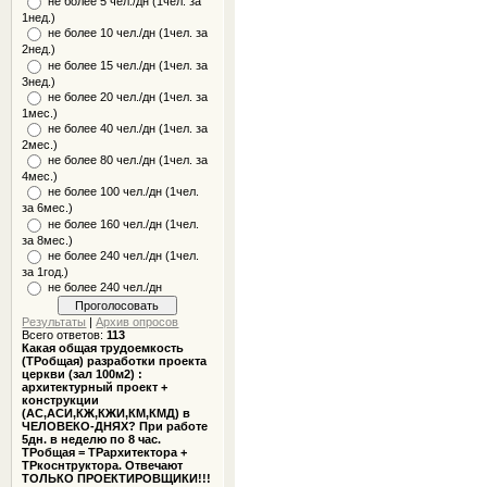
не более 5 чел./дн (1чел. за
1нед.)
не более 10 чел./дн (1чел. за
2нед.)
не более 15 чел./дн (1чел. за
3нед.)
не более 20 чел./дн (1чел. за
1мес.)
не более 40 чел./дн (1чел. за
2мес.)
не более 80 чел./дн (1чел. за
4мес.)
не более 100 чел./дн (1чел.
за 6мес.)
не более 160 чел./дн (1чел.
за 8мес.)
не более 240 чел./дн (1чел.
за 1год.)
не более 240 чел./дн
Результаты
|
Архив опросов
Всего ответов:
113
Какая общая трудоемкость
(ТРобщая) разработки проекта
церкви (зал 100м2) :
архитектурный проект +
конструкции
(АС,АСИ,КЖ,КЖИ,КМ,КМД) в
ЧЕЛОВЕКО-ДНЯХ? При работе
5дн. в неделю по 8 час.
ТРобщая = ТРархитектора +
ТРкоснтруктора. Отвечают
ТОЛЬКО ПРОЕКТИРОВЩИКИ!!!