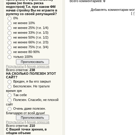
Всего комментариев
:
0
храма (не боясь риска
недостроя) Т.е. при каком ФМ
Добавлять комментарии могу
начав стройку Вы не играете в
[
Р
рулетку со своей репутацией?
0%
не менее 10%
не менее 25% (т.е. 1/4)
не менее 33% (т.е. 1/3)
не менее 50% (т.е. 1/2)
не менее 66% (т.е. 2/3)
не менее 75% (т.е. 3/4)
не менее 80-90%
только 100%
Результаты
|
Архив опросов
Всего ответов:
238
НА СКОЛЬКО ПОЛЕЗЕН ЭТОТ
САЙТ?
Вреден, я бы его закрыл
Бесполезен. Не тратьте
время зря
Так себе
Полезен. Спасибо, не плохой
сайт
Очень даже полезен.
Благодарю от всей души!
Результаты
|
Архив опросов
Всего ответов:
210
С Вашей точки зрения, в
общем объеме