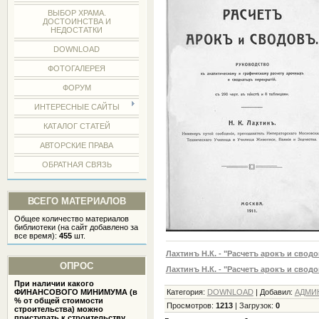
ВЫБОР ХРАМА.
ДОСТОИНСТВА И
НЕДОСТАТКИ
DOWNLOAD
ФОТОГАЛЕРЕЯ
ФОРУМ
ИНТЕРЕСНЫЕ САЙТЫ
КАТАЛОГ СТАТЕЙ
АВТОРСКИЕ ПРАВА
ОБРАТНАЯ СВЯЗЬ
ВСЕГО МАТЕРИАЛОВ
Общее количество материалов
библиотеки (на сайт добавлено за
все время):
455
шт.
Лахтинъ Н.К. - "Расчетъ арокъ и сводов
ОПРОС
Лахтинъ Н.К. - "Расчетъ арокъ и сводов
При наличии какого
ФИНАНСОВОГО МИНИМУМА (в
Категория
:
DOWNLOAD
|
Добавил
:
АДМИ
% от общей стоимости
Просмотров
:
1213
|
Загрузок
:
0
строительства) можно
приступать к строительству