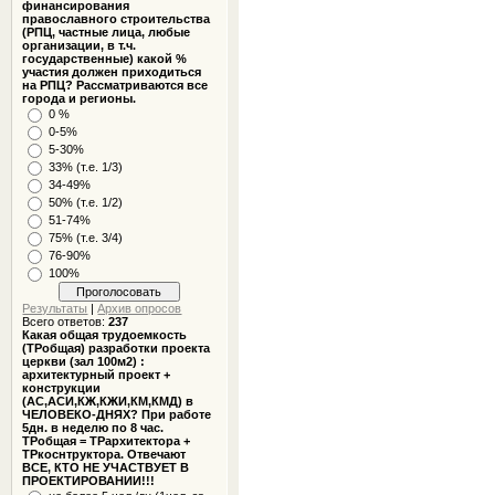
финансирования
православного строительства
(РПЦ, частные лица, любые
организации, в т.ч.
государственные) какой %
участия должен приходиться
на РПЦ? Рассматриваются все
города и регионы.
0 %
0-5%
5-30%
33% (т.е. 1/3)
34-49%
50% (т.е. 1/2)
51-74%
75% (т.е. 3/4)
76-90%
100%
Результаты
|
Архив опросов
Всего ответов:
237
Какая общая трудоемкость
(ТРобщая) разработки проекта
церкви (зал 100м2) :
архитектурный проект +
конструкции
(АС,АСИ,КЖ,КЖИ,КМ,КМД) в
ЧЕЛОВЕКО-ДНЯХ? При работе
5дн. в неделю по 8 час.
ТРобщая = ТРархитектора +
ТРкоснтруктора. Отвечают
ВСЕ, КТО НЕ УЧАСТВУЕТ В
ПРОЕКТИРОВАНИИ!!!