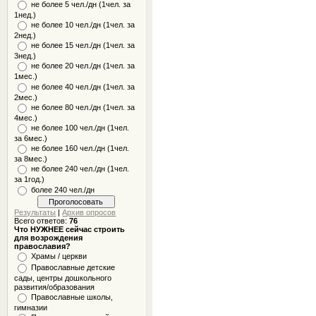
не более 5 чел./дн (1чел. за
1нед.)
не более 10 чел./дн (1чел. за
2нед.)
не более 15 чел./дн (1чел. за
3нед.)
не более 20 чел./дн (1чел. за
1мес.)
не более 40 чел./дн (1чел. за
2мес.)
не более 80 чел./дн (1чел. за
4мес.)
не более 100 чел./дн (1чел.
за 6мес.)
не более 160 чел./дн (1чел.
за 8мес.)
не более 240 чел./дн (1чел.
за 1год.)
более 240 чел./дн
Результаты
|
Архив опросов
Всего ответов:
76
Что НУЖНЕЕ сейчас строить
для возрождения
православия?
Храмы / церкви
Православные детские
сады, центры дошкольного
развития/образования
Православные школы,
гимназии