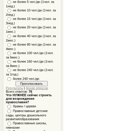
не более 5 чел./дн (1чел. за
1нед.)
не более 10 чел./дн (1чел. за
2нед.)
не более 15 чел./дн (1чел. за
3нед.)
не более 20 чел./дн (1чел. за
1мес.)
не более 40 чел./дн (1чел. за
2мес.)
не более 80 чел./дн (1чел. за
4мес.)
не более 100 чел./дн (1чел.
за 6мес.)
не более 160 чел./дн (1чел.
за 8мес.)
не более 240 чел./дн (1чел.
за 1год.)
более 240 чел./дн
Результаты
|
Архив опросов
Всего ответов:
76
Что НУЖНЕЕ сейчас строить
для возрождения
православия?
Храмы / церкви
Православные детские
сады, центры дошкольного
развития/образования
Православные школы,
гимназии