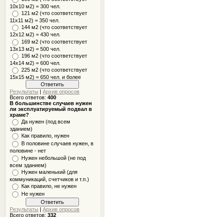
10x10 м2) = 300 чел.
121 м2 (что соответствует
11х11 м2) = 350 чел.
144 м2 (что соответствует
12х12 м2) = 430 чел.
169 м2 (что соответствует
13х13 м2) = 500 чел.
196 м2 (что соответствует
14х14 м2) = 600 чел.
225 м2 (что соответствует
15х15 м2) = 650 чел. и более
Результаты
|
Архив опросов
Всего ответов:
400
В большинстве случаев нужен
ли эксплуатируемый подвал в
храме?
Да нужен (под всем
зданием)
Как правило, нужен
В половине случаев нужен, в
половине - нет
Нужен небольшой (не под
всем зданием)
Нужен маленький (для
коммуникаций, счетчиков и т.п.)
Как правило, не нужен
Не нужен
Результаты
|
Архив опросов
Всего ответов:
332