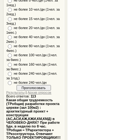
не более 5 чел./дн (1чел. за
1нед.)
не более 10 чел./дн (1чел. за
2нед.)
не более 15 чел./дн (1чел. за
3нед.)
не более 20 чел./дн (1чел. за
1мес.)
не более 40 чел./дн (1чел. за
2мес.)
не более 80 чел./дн (1чел. за
4мес.)
не более 100 чел./дн (1чел.
за 6мес.)
не более 160 чел./дн (1чел.
за 8мес.)
не более 240 чел./дн (1чел.
за 1год.)
не более 240 чел./дн
Результаты
|
Архив опросов
Всего ответов:
113
Какая общая трудоемкость
(ТРобщая) разработки проекта
церкви (зал 100м2) :
архитектурный проект +
конструкции
(АС,АСИ,КЖ,КЖИ,КМ,КМД) в
ЧЕЛОВЕКО-ДНЯХ? При работе
5дн. в неделю по 8 час.
ТРобщая = ТРархитектора +
ТРкоснтруктора. Отвечают
ТОЛЬКО ПРОЕКТИРОВЩИКИ!!!