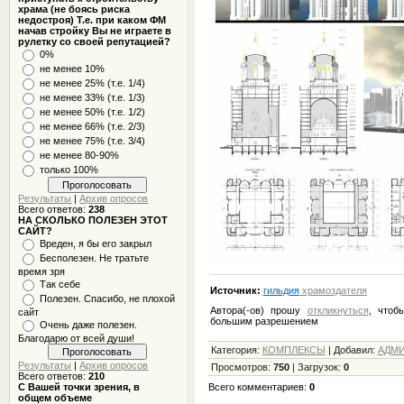
храма (не боясь риска
недостроя) Т.е. при каком ФМ
начав стройку Вы не играете в
рулетку со своей репутацией?
0%
не менее 10%
не менее 25% (т.е. 1/4)
не менее 33% (т.е. 1/3)
не менее 50% (т.е. 1/2)
не менее 66% (т.е. 2/3)
не менее 75% (т.е. 3/4)
не менее 80-90%
только 100%
Результаты
|
Архив опросов
Всего ответов:
238
НА СКОЛЬКО ПОЛЕЗЕН ЭТОТ
САЙТ?
Вреден, я бы его закрыл
Бесполезен. Не тратьте
время зря
Так себе
Источник:
гильдия
храмоздателя
Полезен. Спасибо, не плохой
Автора(-ов) прошу
откликнуться
, чтоб
сайт
большим разрешением
Очень даже полезен.
Благодарю от всей души!
Категория
:
КОМПЛЕКСЫ
|
Добавил
:
АДМ
Результаты
|
Архив опросов
Просмотров
:
750
|
Загрузок
:
0
Всего ответов:
210
С Вашей точки зрения, в
Всего комментариев
:
0
общем объеме