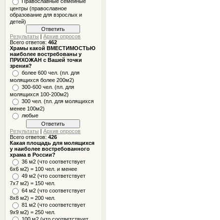
Православные семейные
центры (православное
образование для взрослых и
детей)
Результаты
|
Архив опросов
Всего ответов:
462
Храмы какой ВМЕСТИМОСТЬЮ
наиболее востребованы у
ПРИХОЖАН с Вашей точки
зрения?
более 600 чел. (пл. для
молящихся более 200м2)
300-600 чел. (пл. для
молящихся 100-200м2)
300 чел. (пл. для молящихся
менее 100м2)
любые
Результаты
|
Архив опросов
Всего ответов:
426
Какая площадь для молящихся
у наиболее востребованного
храма в России?
36 м2 (что соответствует
6x6 м2) = 100 чел. и менее
49 м2 (что соответствует
7x7 м2) = 150 чел.
64 м2 (что соответствует
8x8 м2) = 200 чел.
81 м2 (что соответствует
9х9 м2) = 250 чел.
100 м2 (что соответствует