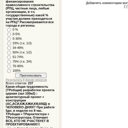
финансирования
Добавлять комментарии могу
православного строительства
[
Р
(РПЦ, частные лица, любые
организации, в т.ч.
государственные) какой %
участия должен приходиться
на РПЦ? Рассматриваются все
города и регионы.
0 %
0-5%
5-30%
33% (т.е. 1/3)
34-49%
50% (т.е. 1/2)
51-74%
75% (т.е. 3/4)
76-90%
100%
Результаты
|
Архив опросов
Всего ответов:
237
Какая общая трудоемкость
(ТРобщая) разработки проекта
церкви (зал 100м2) :
архитектурный проект +
конструкции
(АС,АСИ,КЖ,КЖИ,КМ,КМД) в
ЧЕЛОВЕКО-ДНЯХ? При работе
5дн. в неделю по 8 час.
ТРобщая = ТРархитектора +
ТРкоснтруктора. Отвечают
ВСЕ, КТО НЕ УЧАСТВУЕТ В
ПРОЕКТИРОВАНИИ!!!