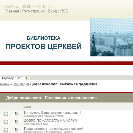
Суббота, 08.08.2026, 07:49
Главная
|
Регистрация
|
Вход
|
RSS
БИБЛИОТЕКА
ПРОЕКТОВ ЦЕРКВЕЙ
1
Страница
1
из
1
Форум
»
Наш форум
»
Добро пожаловать! Пожелания и предложения
Добро пожаловать! Пожелания и предложения
Тема
Интересно Ваше мнение и ваш опыт!
Строительство храма в хуторе
ДОБРО ПОЖАЛОВАТЬ НА ФОРУМ
Обсуждаемые темы
Продвижение в топ поисковых систем!
Продвижение в топ поисковых систем!