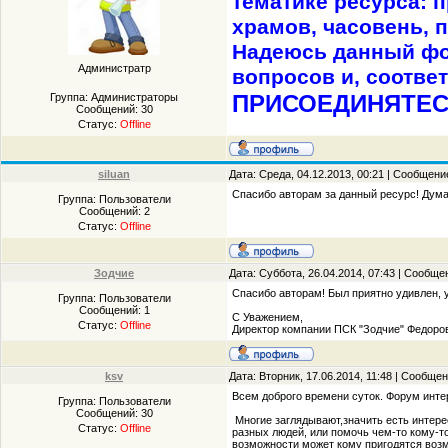
тематике ресурса: 
храмов, часовень, п
Надеюсь данный фо
Администратр
вопросов и, соотве
ПРИСОЕДИНЯТЕСЬ
Группа: Администраторы
Сообщений:
30
Статус:
Offline
siluan
Дата: Среда, 04.12.2013, 00:21 | Сообщени
Спасибо авторам за данный ресурс! Дума
Группа: Пользователи
Сообщений:
2
Статус:
Offline
Зодчие
Дата: Суббота, 26.04.2014, 07:43 | Сообщ
Спасибо авторам! Был приятно удивлен, 
Группа: Пользователи
Сообщений:
1
С Уважением,
Статус:
Offline
Директор компании ПСК "Зодчие" Федоров
ksv
Дата: Вторник, 17.06.2014, 11:48 | Сообще
Всем доброго времени суток. Форум инте
Группа: Пользователи
Сообщений:
30
Многие заглядывают,значить есть интере
Статус:
Offline
разных людей, или помочь чем-то кому-то
возможности может кому пригодятся воз