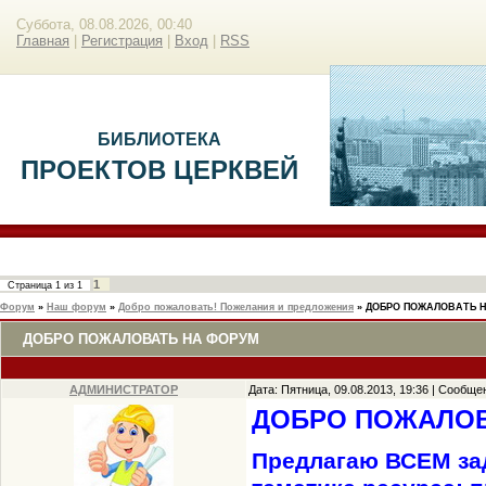
Суббота, 08.08.2026, 00:40
Главная
|
Регистрация
|
Вход
|
RSS
БИБЛИОТЕКА
ПРОЕКТОВ ЦЕРКВЕЙ
1
Страница
1
из
1
Форум
»
Наш форум
»
Добро пожаловать! Пожелания и предложения
»
ДОБРО ПОЖАЛОВАТЬ 
ДОБРО ПОЖАЛОВАТЬ НА ФОРУМ
АДМИНИСТРАТОР
Дата: Пятница, 09.08.2013, 19:36 | Сообщ
ДОБРО ПОЖАЛОВА
Предлагаю ВСЕМ зад