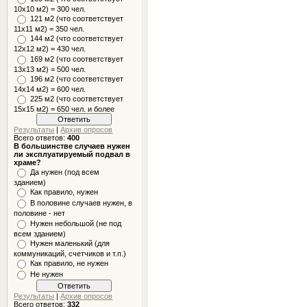
10x10 м2) = 300 чел.
121 м2 (что соответствует
11х11 м2) = 350 чел.
144 м2 (что соответствует
12х12 м2) = 430 чел.
169 м2 (что соответствует
13х13 м2) = 500 чел.
196 м2 (что соответствует
14х14 м2) = 600 чел.
225 м2 (что соответствует
15х15 м2) = 650 чел. и более
Результаты
|
Архив опросов
Всего ответов:
400
В большинстве случаев нужен
ли эксплуатируемый подвал в
храме?
Да нужен (под всем
зданием)
Как правило, нужен
В половине случаев нужен, в
половине - нет
Нужен небольшой (не под
всем зданием)
Нужен маленький (для
коммуникаций, счетчиков и т.п.)
Как правило, не нужен
Не нужен
Результаты
|
Архив опросов
Всего ответов:
332