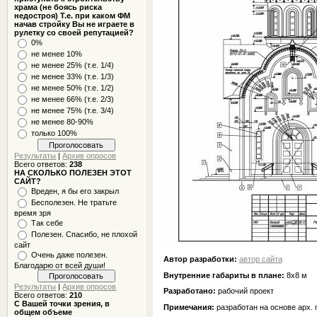
храма (не боясь риска
недостроя) Т.е. при каком ФМ
начав стройку Вы не играете в
рулетку со своей репутацией?
0%
не менее 10%
не менее 25% (т.е. 1/4)
не менее 33% (т.е. 1/3)
не менее 50% (т.е. 1/2)
не менее 66% (т.е. 2/3)
не менее 75% (т.е. 3/4)
не менее 80-90%
только 100%
Результаты
|
Архив опросов
Всего ответов:
238
НА СКОЛЬКО ПОЛЕЗЕН ЭТОТ
САЙТ?
Вреден, я бы его закрыл
Бесполезен. Не тратьте
время зря
Так себе
Полезен. Спасибо, не плохой
сайт
Очень даже полезен.
Автор разработки:
автор сайта
Благодарю от всей души!
Внутренние габариты в плане:
8х8 м
Результаты
|
Архив опросов
Разработано:
рабочий проект
Всего ответов:
210
С Вашей точки зрения, в
Примечания:
разработан на основе арх. 
общем объеме