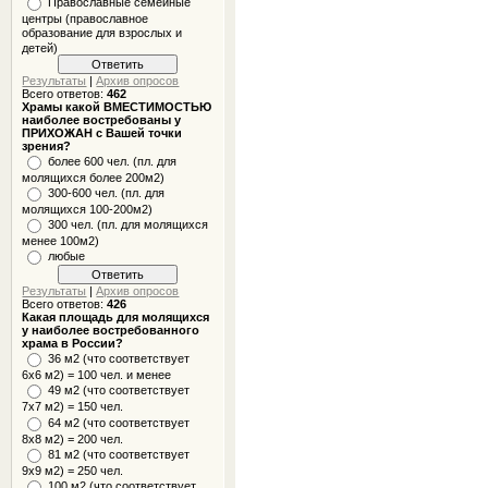
Православные семейные
центры (православное
образование для взрослых и
детей)
Результаты
|
Архив опросов
Всего ответов:
462
Храмы какой ВМЕСТИМОСТЬЮ
наиболее востребованы у
ПРИХОЖАН с Вашей точки
зрения?
более 600 чел. (пл. для
молящихся более 200м2)
300-600 чел. (пл. для
молящихся 100-200м2)
300 чел. (пл. для молящихся
менее 100м2)
любые
Результаты
|
Архив опросов
Всего ответов:
426
Какая площадь для молящихся
у наиболее востребованного
храма в России?
36 м2 (что соответствует
6x6 м2) = 100 чел. и менее
49 м2 (что соответствует
7x7 м2) = 150 чел.
64 м2 (что соответствует
8x8 м2) = 200 чел.
81 м2 (что соответствует
9х9 м2) = 250 чел.
100 м2 (что соответствует