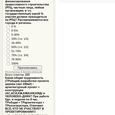
финансирования
православного строительства
(РПЦ, частные лица, любые
организации, в т.ч.
государственные) какой %
участия должен приходиться
на РПЦ? Рассматриваются все
города и регионы.
0 %
0-5%
5-30%
33% (т.е. 1/3)
34-49%
50% (т.е. 1/2)
51-74%
75% (т.е. 3/4)
76-90%
100%
Результаты
|
Архив опросов
Всего ответов:
237
Какая общая трудоемкость
(ТРобщая) разработки проекта
церкви (зал 100м2) :
архитектурный проект +
конструкции
(АС,АСИ,КЖ,КЖИ,КМ,КМД) в
ЧЕЛОВЕКО-ДНЯХ? При работе
5дн. в неделю по 8 час.
ТРобщая = ТРархитектора +
ТРкоснтруктора. Отвечают
ВСЕ, КТО НЕ УЧАСТВУЕТ В
ПРОЕКТИРОВАНИИ!!!