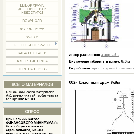
ВЫБОР ХРАМА.
ДОСТОИНСТВА И
НЕДОСТАТКИ
DOWNLOAD
ФОТОГАЛЕРЕЯ
ФОРУМ
ИНТЕРЕСНЫЕ САЙТЫ
КАТАЛОГ СТАТЕЙ
Автор разработки:
автор сайта
АВТОРСКИЕ ПРАВА
Внутренние габариты в плане:
6х6 м
Разработано:
архитектурный / эскизный 
ОБРАТНАЯ СВЯЗЬ
002к Каменный храм 8х8м
ВСЕГО МАТЕРИАЛОВ
Общее количество материалов
библиотеки (на сайт добавлено за
все время):
455
шт.
ОПРОС
При наличии какого
ФИНАНСОВОГО МИНИМУМА (в
% от общей стоимости
строительства) можно
приступать к строительству