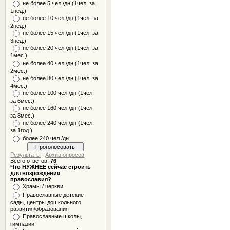
не более 5 чел./дн (1чел. за
1нед.)
не более 10 чел./дн (1чел. за
2нед.)
не более 15 чел./дн (1чел. за
3нед.)
не более 20 чел./дн (1чел. за
1мес.)
не более 40 чел./дн (1чел. за
2мес.)
не более 80 чел./дн (1чел. за
4мес.)
не более 100 чел./дн (1чел.
за 6мес.)
не более 160 чел./дн (1чел.
за 8мес.)
не более 240 чел./дн (1чел.
за 1год.)
более 240 чел./дн
Результаты
|
Архив опросов
Всего ответов:
76
Что НУЖНЕЕ сейчас строить
для возрождения
православия?
Храмы / церкви
Православные детские
сады, центры дошкольного
развития/образования
Православные школы,
гимназии