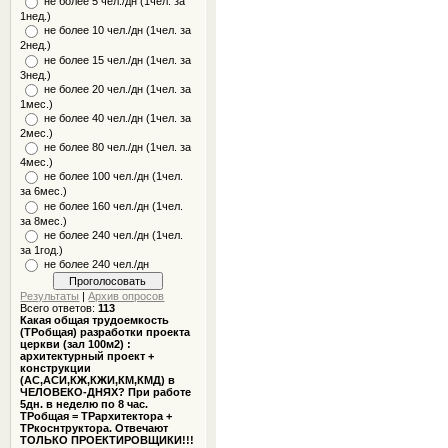
не более 5 чел./дн (1чел. за
1нед.)
не более 10 чел./дн (1чел. за
2нед.)
не более 15 чел./дн (1чел. за
3нед.)
не более 20 чел./дн (1чел. за
1мес.)
не более 40 чел./дн (1чел. за
2мес.)
не более 80 чел./дн (1чел. за
4мес.)
не более 100 чел./дн (1чел.
за 6мес.)
не более 160 чел./дн (1чел.
за 8мес.)
не более 240 чел./дн (1чел.
за 1год.)
не более 240 чел./дн
Результаты
|
Архив опросов
Всего ответов:
113
Какая общая трудоемкость
(ТРобщая) разработки проекта
церкви (зал 100м2) :
архитектурный проект +
конструкции
(АС,АСИ,КЖ,КЖИ,КМ,КМД) в
ЧЕЛОВЕКО-ДНЯХ? При работе
5дн. в неделю по 8 час.
ТРобщая = ТРархитектора +
ТРкоснтруктора. Отвечают
ТОЛЬКО ПРОЕКТИРОВЩИКИ!!!