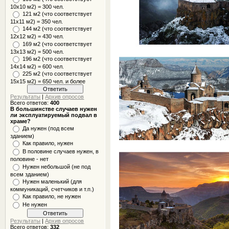
10x10 м2) = 300 чел.
121 м2 (что соответствует
11х11 м2) = 350 чел.
144 м2 (что соответствует
12х12 м2) = 430 чел.
169 м2 (что соответствует
13х13 м2) = 500 чел.
196 м2 (что соответствует
14х14 м2) = 600 чел.
225 м2 (что соответствует
15х15 м2) = 650 чел. и более
Результаты
|
Архив опросов
Всего ответов:
400
В большинстве случаев нужен
ли эксплуатируемый подвал в
храме?
Да нужен (под всем
зданием)
Как правило, нужен
В половине случаев нужен, в
половине - нет
Нужен небольшой (не под
всем зданием)
Нужен маленький (для
коммуникаций, счетчиков и т.п.)
Как правило, не нужен
Не нужен
Результаты
|
Архив опросов
Всего ответов:
332