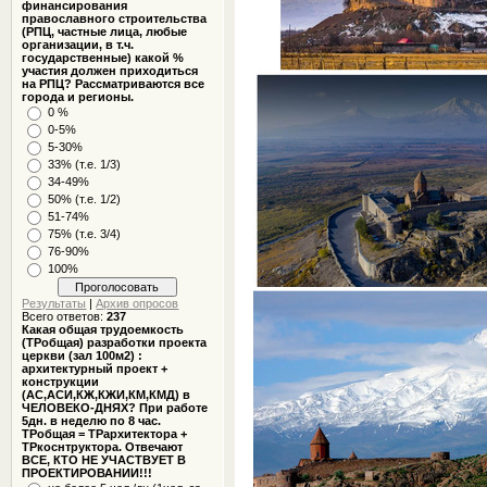
финансирования
православного строительства
(РПЦ, частные лица, любые
организации, в т.ч.
государственные) какой %
участия должен приходиться
на РПЦ? Рассматриваются все
города и регионы.
0 %
0-5%
5-30%
33% (т.е. 1/3)
34-49%
50% (т.е. 1/2)
51-74%
75% (т.е. 3/4)
76-90%
100%
Результаты
|
Архив опросов
Всего ответов:
237
Какая общая трудоемкость
(ТРобщая) разработки проекта
церкви (зал 100м2) :
архитектурный проект +
конструкции
(АС,АСИ,КЖ,КЖИ,КМ,КМД) в
ЧЕЛОВЕКО-ДНЯХ? При работе
5дн. в неделю по 8 час.
ТРобщая = ТРархитектора +
ТРкоснтруктора. Отвечают
ВСЕ, КТО НЕ УЧАСТВУЕТ В
ПРОЕКТИРОВАНИИ!!!