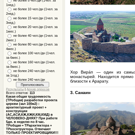
не более 5 чел./дн (1чел. за
1нед.)
не более 10 чел./дн (1чел. за
2нед.)
не более 15 чел./дн (1чел. за
3нед.)
не более 20 чел./дн (1чел. за
1мес.)
не более 40 чел./дн (1чел. за
2мес.)
не более 80 чел./дн (1чел. за
4мес.)
не более 100 чел./дн (1чел.
за 6мес.)
не более 160 чел./дн (1чел.
за 8мес.)
не более 240 чел./дн (1чел.
Хор Вира́п — один из самы
за 1год.)
монастырей. Находится прямо 
не более 240 чел./дн
близости к Арарату.
Результаты
|
Архив опросов
3. Санаин
Всего ответов:
113
Какая общая трудоемкость
(ТРобщая) разработки проекта
церкви (зал 100м2) :
архитектурный проект +
конструкции
(АС,АСИ,КЖ,КЖИ,КМ,КМД) в
ЧЕЛОВЕКО-ДНЯХ? При работе
5дн. в неделю по 8 час.
ТРобщая = ТРархитектора +
ТРкоснтруктора. Отвечают
ТОЛЬКО ПРОЕКТИРОВЩИКИ!!!