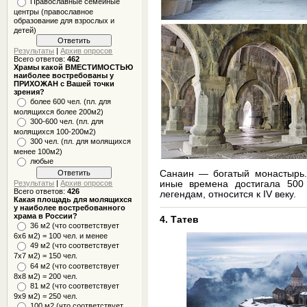
Православные семейные
центры (православное
образование для взрослых и
детей)
Результаты
|
Архив опросов
Всего ответов:
462
Храмы какой ВМЕСТИМОСТЬЮ
наиболее востребованы у
ПРИХОЖАН с Вашей точки
зрения?
более 600 чел. (пл. для
молящихся более 200м2)
300-600 чел. (пл. для
молящихся 100-200м2)
300 чел. (пл. для молящихся
менее 100м2)
любые
Санаин — богатый монастырь. 
иные времена достигала 500 
Результаты
|
Архив опросов
Всего ответов:
426
легендам, относится к IV веку.
Какая площадь для молящихся
у наиболее востребованного
храма в России?
4. Татев
36 м2 (что соответствует
6x6 м2) = 100 чел. и менее
49 м2 (что соответствует
7x7 м2) = 150 чел.
64 м2 (что соответствует
8x8 м2) = 200 чел.
81 м2 (что соответствует
9х9 м2) = 250 чел.
100 м2 (что соответствует