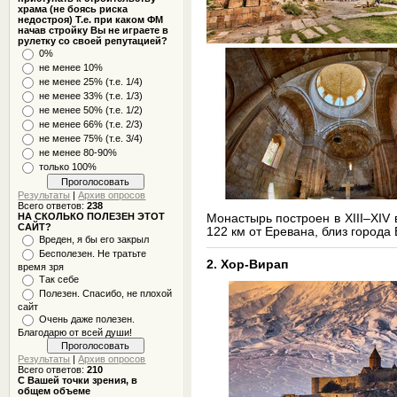
храма (не боясь риска
недостроя) Т.е. при каком ФМ
начав стройку Вы не играете в
рулетку со своей репутацией?
0%
не менее 10%
не менее 25% (т.е. 1/4)
не менее 33% (т.е. 1/3)
не менее 50% (т.е. 1/2)
не менее 66% (т.е. 2/3)
не менее 75% (т.е. 3/4)
не менее 80-90%
только 100%
Результаты
|
Архив опросов
Всего ответов:
238
НА СКОЛЬКО ПОЛЕЗЕН ЭТОТ
Монастырь построен в XIII–XIV 
САЙТ?
122 км от Еревана, близ города 
Вреден, я бы его закрыл
Бесполезен. Не тратьте
2. Хор-Вирап
время зря
Так себе
Полезен. Спасибо, не плохой
сайт
Очень даже полезен.
Благодарю от всей души!
Результаты
|
Архив опросов
Всего ответов:
210
С Вашей точки зрения, в
общем объеме