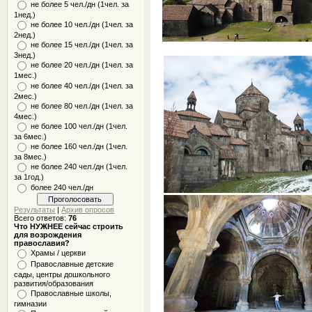
не более 5 чел./дн (1чел. за
1нед.)
не более 10 чел./дн (1чел. за
2нед.)
не более 15 чел./дн (1чел. за
3нед.)
не более 20 чел./дн (1чел. за
1мес.)
не более 40 чел./дн (1чел. за
2мес.)
не более 80 чел./дн (1чел. за
4мес.)
не более 100 чел./дн (1чел.
за 6мес.)
не более 160 чел./дн (1чел.
за 8мес.)
не более 240 чел./дн (1чел.
за 1год.)
более 240 чел./дн
Результаты
|
Архив опросов
Всего ответов:
76
Что НУЖНЕЕ сейчас строить
для возрождения
православия?
Храмы / церкви
Православные детские
сады, центры дошкольного
развития/образования
Православные школы,
гимназии