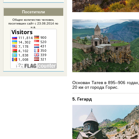
Посетители
Общее количество человек,
посетивших
сайт
с 23.08.2014 по
н.в.
Основан Татев в 895–906 годах
20 км от города Горис.
5. Гегард