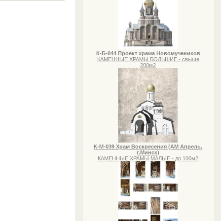
К-Б-044 Проект храма Новомучеников
КАМЕННЫЕ ХРАМЫ БОЛЬШИЕ - свыше
200м2
К-М-039 Храм Воскресения (АМ Апрель,
г.Минск)
КАМЕННЫЕ ХРАМЫ МАЛЫЕ - до 100м2