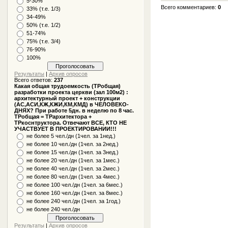
5-30%
Всего комментариев
:
0
33% (т.е. 1/3)
34-49%
50% (т.е. 1/2)
51-74%
75% (т.е. 3/4)
76-90%
100%
Результаты
|
Архив опросов
Всего ответов:
237
Какая общая трудоемкость (ТРобщая)
разработки проекта церкви (зал 100м2) :
архитектурный проект + конструкции
(АС,АСИ,КЖ,КЖИ,КМ,КМД) в ЧЕЛОВЕКО-
ДНЯХ? При работе 5дн. в неделю по 8 час.
ТРобщая = ТРархитектора +
ТРкоснтруктора. Отвечают ВСЕ, КТО НЕ
УЧАСТВУЕТ В ПРОЕКТИРОВАНИИ!!!
не более 5 чел./дн (1чел. за 1нед.)
не более 10 чел./дн (1чел. за 2нед.)
не более 15 чел./дн (1чел. за 3нед.)
не более 20 чел./дн (1чел. за 1мес.)
не более 40 чел./дн (1чел. за 2мес.)
не более 80 чел./дн (1чел. за 4мес.)
не более 100 чел./дн (1чел. за 6мес.)
не более 160 чел./дн (1чел. за 8мес.)
не более 240 чел./дн (1чел. за 1год.)
не более 240 чел./дн
Результаты
|
Архив опросов