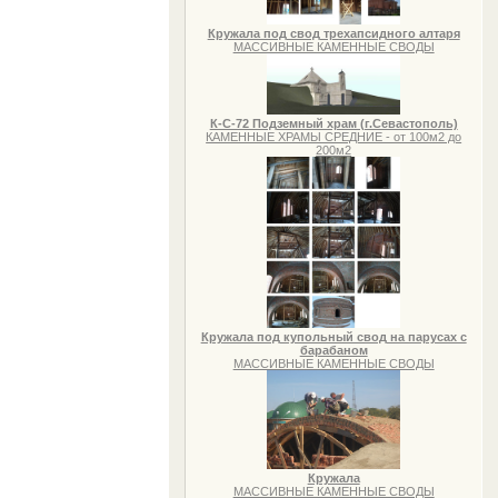
Кружала под свод трехапсидного алтаря
МАССИВНЫЕ КАМЕННЫЕ СВОДЫ
К-С-72 Подземный храм (г.Севастополь)
КАМЕННЫЕ ХРАМЫ СРЕДНИЕ - от 100м2 до
200м2
Кружала под купольный свод на парусах с
барабаном
МАССИВНЫЕ КАМЕННЫЕ СВОДЫ
Кружала
МАССИВНЫЕ КАМЕННЫЕ СВОДЫ