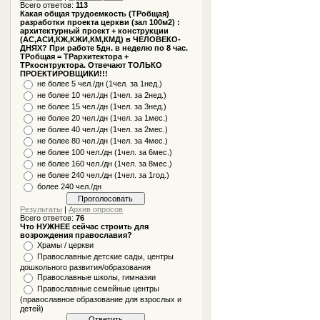
Всего ответов:
113
Какая общая трудоемкость (ТРобщая)
разработки проекта церкви (зал 100м2) :
архитектурный проект + конструкции
(АС,АСИ,КЖ,КЖИ,КМ,КМД) в ЧЕЛОВЕКО-
ДНЯХ? При работе 5дн. в неделю по 8 час.
ТРобщая = ТРархитектора +
ТРкоснтруктора. Отвечают ТОЛЬКО
ПРОЕКТИРОВЩИКИ!!!
не более 5 чел./дн (1чел. за 1нед.)
не более 10 чел./дн (1чел. за 2нед.)
не более 15 чел./дн (1чел. за 3нед.)
не более 20 чел./дн (1чел. за 1мес.)
не более 40 чел./дн (1чел. за 2мес.)
не более 80 чел./дн (1чел. за 4мес.)
не более 100 чел./дн (1чел. за 6мес.)
не более 160 чел./дн (1чел. за 8мес.)
не более 240 чел./дн (1чел. за 1год.)
более 240 чел./дн
Результаты
|
Архив опросов
Всего ответов:
76
Что НУЖНЕЕ сейчас строить для
возрождения православия?
Храмы / церкви
Православные детские сады, центры
дошкольного развития/образования
Православные школы, гимназии
Православные семейные центры
(православное образование для взрослых и
детей)