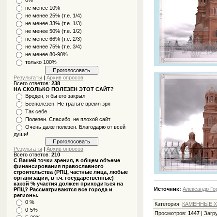
не менее 10%
не менее 25% (т.е. 1/4)
не менее 33% (т.е. 1/3)
не менее 50% (т.е. 1/2)
не менее 66% (т.е. 2/3)
не менее 75% (т.е. 3/4)
не менее 80-90%
только 100%
Результаты
|
Архив опросов
Всего ответов:
238
НА СКОЛЬКО ПОЛЕЗЕН ЭТОТ САЙТ?
Вреден, я бы его закрыл
Бесполезен. Не тратьте время зря
Так себе
Полезен. Спасибо, не плохой сайт
Очень даже полезен. Благодарю от всей
души!
Результаты
|
Архив опросов
Всего ответов:
210
С Вашей точки зрения, в общем объеме
финансирования православного
строительства (РПЦ, частные лица, любые
организации, в т.ч. государственные)
какой % участия должен приходиться на
Источник:
Александр Го
РПЦ? Рассматриваются все города и
регионы.
0 %
Категория
:
КАМЕННЫЕ Х
0-5%
Просмотров
:
1447
|
Загр