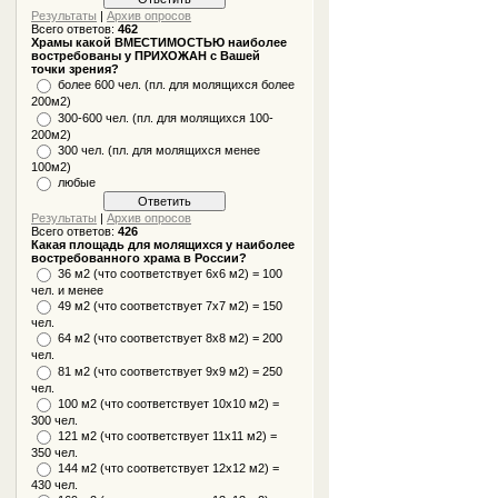
Результаты
|
Архив опросов
Всего ответов:
462
Храмы какой ВМЕСТИМОСТЬЮ наиболее
востребованы у ПРИХОЖАН с Вашей
точки зрения?
более 600 чел. (пл. для молящихся более
200м2)
300-600 чел. (пл. для молящихся 100-
200м2)
300 чел. (пл. для молящихся менее
100м2)
любые
Результаты
|
Архив опросов
Всего ответов:
426
Какая площадь для молящихся у наиболее
востребованного храма в России?
36 м2 (что соответствует 6x6 м2) = 100
чел. и менее
49 м2 (что соответствует 7x7 м2) = 150
чел.
64 м2 (что соответствует 8x8 м2) = 200
чел.
81 м2 (что соответствует 9х9 м2) = 250
чел.
100 м2 (что соответствует 10x10 м2) =
300 чел.
121 м2 (что соответствует 11х11 м2) =
350 чел.
144 м2 (что соответствует 12х12 м2) =
430 чел.