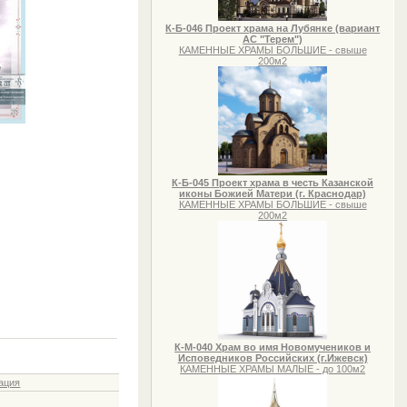
К-Б-046 Проект храма на Лубянке (вариант
АС "Терем")
КАМЕННЫЕ ХРАМЫ БОЛЬШИЕ - свыше
200м2
К-Б-045 Проект храма в честь Казанской
иконы Божией Матери (г. Краснодар)
КАМЕННЫЕ ХРАМЫ БОЛЬШИЕ - свыше
200м2
К-М-040 Храм во имя Новомучеников и
Исповедников Российских (г.Ижевск)
КАМЕННЫЕ ХРАМЫ МАЛЫЕ - до 100м2
ация