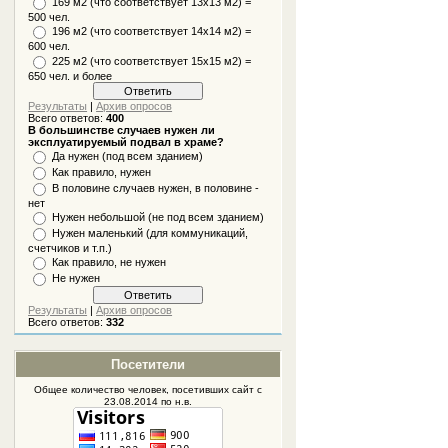
169 м2 (что соответствует 13х13 м2) =
500 чел.
196 м2 (что соответствует 14х14 м2) =
600 чел.
225 м2 (что соответствует 15х15 м2) =
650 чел. и более
Результаты
|
Архив опросов
Всего ответов:
400
В большинстве случаев нужен ли
эксплуатируемый подвал в храме?
Да нужен (под всем зданием)
Как правило, нужен
В половине случаев нужен, в половине -
нет
Нужен небольшой (не под всем зданием)
Нужен маленький (для коммуникаций,
счетчиков и т.п.)
Как правило, не нужен
Не нужен
Результаты
|
Архив опросов
Всего ответов:
332
Посетители
Общее количество человек, посетивших
сайт
с
23.08.2014 по н.в.