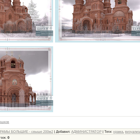
ршков
РАМЫ БОЛЬШИЕ - свыше 200м2
|
Добавил
:
АДМИНИСТРАТОР
|
Теги
:
храма
,
визуализ
узок
:
0