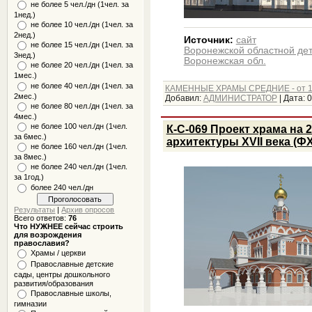
не более 5 чел./дн (1чел. за
1нед.)
не более 10 чел./дн (1чел. за
2нед.)
Источник:
сайт
не более 15 чел./дн (1чел. за
Воронежской областной де
3нед.)
Воронежская обл.
не более 20 чел./дн (1чел. за
1мес.)
не более 40 чел./дн (1чел. за
КАМЕННЫЕ ХРАМЫ СРЕДНИЕ - от 1
2мес.)
Добавил:
АДМИНИСТРАТОР
|
Дата:
0
не более 80 чел./дн (1чел. за
4мес.)
не более 100 чел./дн (1чел.
К-С-069 Проект храма на 2
за 6мес.)
архитектуры XVII века (Ф
не более 160 чел./дн (1чел.
за 8мес.)
не более 240 чел./дн (1чел.
за 1год.)
более 240 чел./дн
Результаты
|
Архив опросов
Всего ответов:
76
Что НУЖНЕЕ сейчас строить
для возрождения
православия?
Храмы / церкви
Православные детские
сады, центры дошкольного
развития/образования
Православные школы,
гимназии