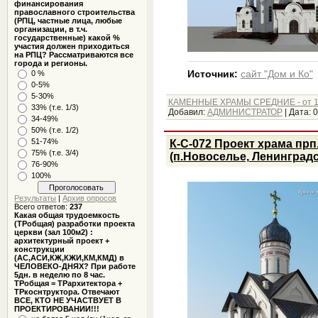
финансирования
православного строительства
(РПЦ, частные лица, любые
организации, в т.ч.
государственные) какой %
участия должен приходиться
на РПЦ? Рассматриваются все
города и регионы.
0 %
Источник:
сайт "Дом и Ко"
0-5%
5-30%
КАМЕННЫЕ ХРАМЫ СРЕДНИЕ - от 1
33% (т.е. 1/3)
Добавил:
АДМИНИСТРАТОР
|
Дата:
0
34-49%
50% (т.е. 1/2)
51-74%
К-С-072 Проект храма пр
75% (т.е. 3/4)
(п.Новоселье, Ленинградс
76-90%
100%
Результаты
|
Архив опросов
Всего ответов:
237
Какая общая трудоемкость
(ТРобщая) разработки проекта
церкви (зал 100м2) :
архитектурный проект +
конструкции
(АС,АСИ,КЖ,КЖИ,КМ,КМД) в
ЧЕЛОВЕКО-ДНЯХ? При работе
5дн. в неделю по 8 час.
ТРобщая = ТРархитектора +
ТРкоснтруктора. Отвечают
ВСЕ, КТО НЕ УЧАСТВУЕТ В
ПРОЕКТИРОВАНИИ!!!