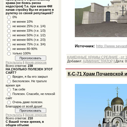
храма (не боясь риска
недостроя) Т.е. при каком ФМ
начав стройку Вы не играете в
рулетку со своей репутацией?
0%
не менее 10%
не менее 25% (т.е. 1/4)
не менее 33% (т.е. 1/3)
не менее 50% (т.е. 1/2)
не менее 66% (т.е. 2/3)
не менее 75% (т.е. 3/4)
Источник:
http://www.sevas
не менее 80-90%
только 100%
КАМЕННЫЕ ХРАМЫ СРЕДНИЕ - от 1
Добавил:
АДМИНИСТРАТОР
|
Дата:
0
Результаты
|
Архив опросов
Всего ответов:
238
НА СКОЛЬКО ПОЛЕЗЕН ЭТОТ
САЙТ?
К-С-71 Храм Почаевской 
Вреден, я бы его закрыл
Бесполезен. Не тратьте
время зря
Так себе
Полезен. Спасибо, не плохой
сайт
Очень даже полезен.
Благодарю от всей души!
Результаты
|
Архив опросов
Всего ответов:
210
С Вашей точки зрения, в
общем объеме