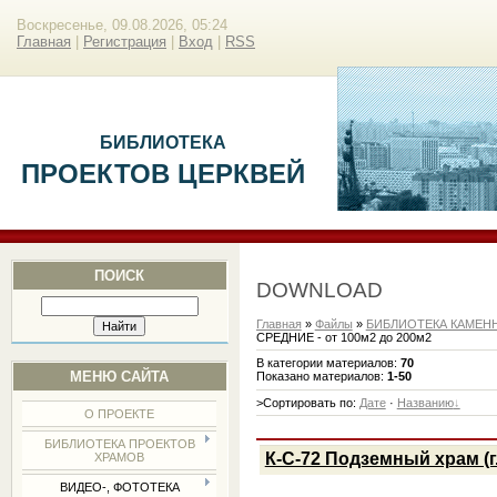
Воскресенье, 09.08.2026, 05:24
Главная
|
Регистрация
|
Вход
|
RSS
БИБЛИОТЕКА
ПРОЕКТОВ ЦЕРКВЕЙ
ПОИСК
DOWNLOAD
Главная
»
Файлы
»
БИБЛИОТЕКА КАМЕН
СРЕДНИЕ - от 100м2 до 200м2
В категории материалов
:
70
МЕНЮ САЙТА
Показано материалов
:
1-50
>Сортировать по
:
Дате
·
Названию
О ПРОЕКТЕ
БИБЛИОТЕКА ПРОЕКТОВ
К-С-72 Подземный храм (
ХРАМОВ
ВИДЕО-, ФОТОТЕКА