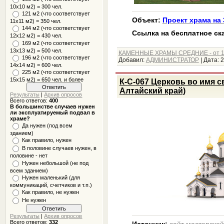
10x10 м2) = 300 чел.
121 м2 (что соответствует
Объект:
Проект храма на 
11х11 м2) = 350 чел.
144 м2 (что соответствует
Ссылка на бесплатное ск
12х12 м2) = 430 чел.
169 м2 (что соответствует
13х13 м2) = 500 чел.
КАМЕННЫЕ ХРАМЫ СРЕДНИЕ - от 1
196 м2 (что соответствует
Добавил:
АДМИНИСТРАТОР
|
Дата:
2
14х14 м2) = 600 чел.
225 м2 (что соответствует
15х15 м2) = 650 чел. и более
К-С-067 Церковь во имя с
Алтайский край)
Результаты
|
Архив опросов
Всего ответов:
400
В большинстве случаев нужен
ли эксплуатируемый подвал в
храме?
Да нужен (под всем
зданием)
Как правило, нужен
В половине случаев нужен, в
половине - нет
Нужен небольшой (не под
всем зданием)
Нужен маленький (для
коммуникаций, счетчиков и т.п.)
Как правило, не нужен
Не нужен
Результаты
|
Архив опросов
Всего ответов:
332