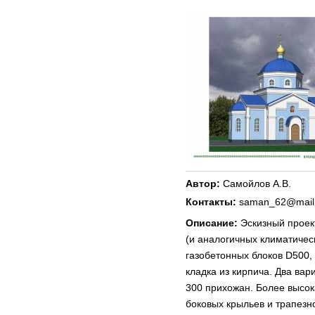
Автор:
Самойлов А.В.
Контакты:
saman_62@mail.r
Описание:
Эскизный проек
(и аналогичных климатичес
газобетонных блоков D500,
кладка из кирпича. Два ва
300 прихожан. Более высок
боковых крыльев и трапезн