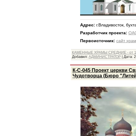
Адрес:
г.Владивосток, бухт
Разработчик проекта:
ОА
Первоисточник:
сайт хра
КАМЕННЫЕ ХРАМЫ СРЕДНИЕ - от 1
Добавил:
АДМИНИСТРАТОР
|
Дата:
2
К-С-045 Проект церкви С
Чудотворца (Бюро "Литей