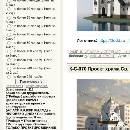
не более 5 чел./дн (1чел. за
1нед.)
не более 10 чел./дн (1чел. за
2нед.)
не более 15 чел./дн (1чел. за
3нед.)
не более 20 чел./дн (1чел. за
1мес.)
не более 40 чел./дн (1чел. за
2мес.)
Источник:
https://3ddd.ru
,
не более 80 чел./дн (1чел. за
4мес.)
не более 100 чел./дн (1чел.
КАМЕННЫЕ ХРАМЫ СРЕДНИЕ - от 1
за 6мес.)
Добавил:
АДМИНИСТРАТОР
|
Дата:
1
не более 160 чел./дн (1чел.
за 8мес.)
не более 240 чел./дн (1чел.
К-С-070 Проект храма Св. 
за 1год.)
не более 240 чел./дн
Результаты
|
Архив опросов
Всего ответов:
113
Какая общая трудоемкость
(ТРобщая) разработки проекта
церкви (зал 100м2) :
архитектурный проект +
конструкции
(АС,АСИ,КЖ,КЖИ,КМ,КМД) в
ЧЕЛОВЕКО-ДНЯХ? При работе
5дн. в неделю по 8 час.
ТРобщая = ТРархитектора +
ТРкоснтруктора. Отвечают
ТОЛЬКО ПРОЕКТИРОВЩИКИ!!!