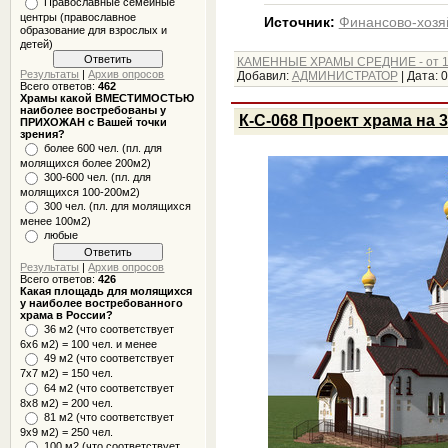
Православные семейные
центры (православное
Источник:
Финансово-хозя
образование для взрослых и
детей)
КАМЕННЫЕ ХРАМЫ СРЕДНИЕ - от 1
Результаты
|
Архив опросов
Добавил:
АДМИНИСТРАТОР
|
Дата:
0
Всего ответов:
462
Храмы какой ВМЕСТИМОСТЬЮ
наиболее востребованы у
К-С-068 Проект храма на 3
ПРИХОЖАН с Вашей точки
зрения?
более 600 чел. (пл. для
молящихся более 200м2)
300-600 чел. (пл. для
молящихся 100-200м2)
300 чел. (пл. для молящихся
менее 100м2)
любые
Результаты
|
Архив опросов
Всего ответов:
426
Какая площадь для молящихся
у наиболее востребованного
храма в России?
36 м2 (что соответствует
6x6 м2) = 100 чел. и менее
49 м2 (что соответствует
7x7 м2) = 150 чел.
64 м2 (что соответствует
8x8 м2) = 200 чел.
81 м2 (что соответствует
9х9 м2) = 250 чел.
100 м2 (что соответствует