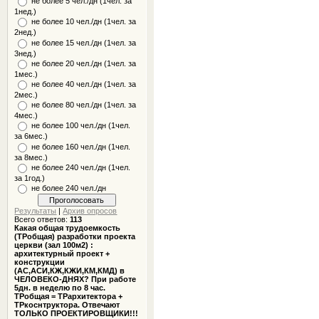
не более 5 чел./дн (1чел. за
1нед.)
не более 10 чел./дн (1чел. за
2нед.)
не более 15 чел./дн (1чел. за
3нед.)
не более 20 чел./дн (1чел. за
1мес.)
не более 40 чел./дн (1чел. за
2мес.)
не более 80 чел./дн (1чел. за
4мес.)
не более 100 чел./дн (1чел.
за 6мес.)
не более 160 чел./дн (1чел.
за 8мес.)
не более 240 чел./дн (1чел.
за 1год.)
не более 240 чел./дн
Результаты
|
Архив опросов
Всего ответов:
113
Какая общая трудоемкость
(ТРобщая) разработки проекта
церкви (зал 100м2) :
архитектурный проект +
конструкции
(АС,АСИ,КЖ,КЖИ,КМ,КМД) в
ЧЕЛОВЕКО-ДНЯХ? При работе
5дн. в неделю по 8 час.
ТРобщая = ТРархитектора +
ТРкоснтруктора. Отвечают
ТОЛЬКО ПРОЕКТИРОВЩИКИ!!!