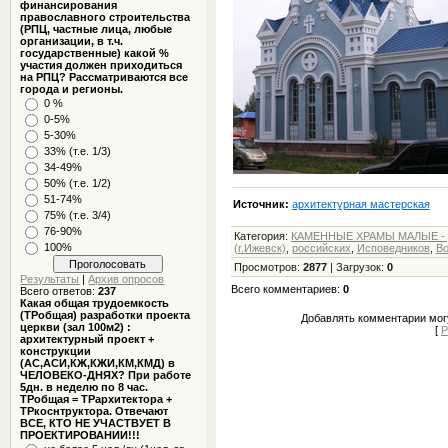
финансирования
православного строительства
(РПЦ, частные лица, любые
организации, в т.ч.
государственные) какой %
участия должен приходиться
на РПЦ? Рассматриваются все
города и регионы.
0 %
0-5%
5-30%
33% (т.е. 1/3)
34-49%
50% (т.е. 1/2)
51-74%
Источник:
архитектурная мастерская
75% (т.е. 3/4)
76-90%
Категория
:
КАМЕННЫЕ ХРАМЫ МАЛЫЕ - 
100%
(г.Ижевск)
,
российских
,
Исповедников
,
В
Просмотров
:
2877
|
Загрузок
:
0
Результаты
|
Архив опросов
Всего комментариев
:
0
Всего ответов:
237
Какая общая трудоемкость
(ТРобщая) разработки проекта
Добавлять комментарии могу
церкви (зал 100м2) :
[
Р
архитектурный проект +
конструкции
(АС,АСИ,КЖ,КЖИ,КМ,КМД) в
ЧЕЛОВЕКО-ДНЯХ? При работе
5дн. в неделю по 8 час.
ТРобщая = ТРархитектора +
ТРкоснтруктора. Отвечают
ВСЕ, КТО НЕ УЧАСТВУЕТ В
ПРОЕКТИРОВАНИИ!!!