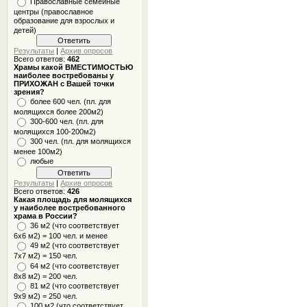
Православные семейные
центры (православное
образование для взрослых и
детей)
Результаты
|
Архив опросов
Всего ответов:
462
Храмы какой ВМЕСТИМОСТЬЮ
наиболее востребованы у
ПРИХОЖАН с Вашей точки
зрения?
более 600 чел. (пл. для
молящихся более 200м2)
300-600 чел. (пл. для
молящихся 100-200м2)
300 чел. (пл. для молящихся
менее 100м2)
любые
Результаты
|
Архив опросов
Всего ответов:
426
Какая площадь для молящихся
у наиболее востребованного
храма в России?
36 м2 (что соответствует
6x6 м2) = 100 чел. и менее
49 м2 (что соответствует
7x7 м2) = 150 чел.
64 м2 (что соответствует
8x8 м2) = 200 чел.
81 м2 (что соответствует
9х9 м2) = 250 чел.
100 м2 (что соответствует