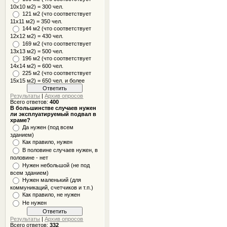
10x10 м2) = 300 чел.
121 м2 (что соответствует
11х11 м2) = 350 чел.
144 м2 (что соответствует
12х12 м2) = 430 чел.
169 м2 (что соответствует
13х13 м2) = 500 чел.
196 м2 (что соответствует
14х14 м2) = 600 чел.
225 м2 (что соответствует
15х15 м2) = 650 чел. и более
Результаты
|
Архив опросов
Всего ответов:
400
В большинстве случаев нужен
ли эксплуатируемый подвал в
храме?
Да нужен (под всем
зданием)
Как правило, нужен
В половине случаев нужен, в
половине - нет
Нужен небольшой (не под
всем зданием)
Нужен маленький (для
коммуникаций, счетчиков и т.п.)
Как правило, не нужен
Не нужен
Результаты
|
Архив опросов
Всего ответов:
332