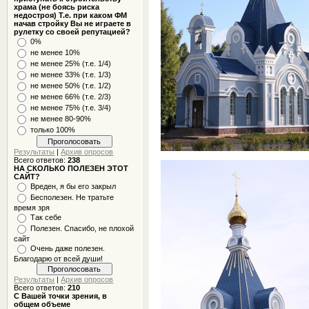
храма (не боясь риска
недостроя) Т.е. при каком ФМ
начав стройку Вы не играете в
рулетку со своей репутацией?
0%
не менее 10%
не менее 25% (т.е. 1/4)
не менее 33% (т.е. 1/3)
не менее 50% (т.е. 1/2)
не менее 66% (т.е. 2/3)
не менее 75% (т.е. 3/4)
не менее 80-90%
только 100%
Результаты
|
Архив опросов
Всего ответов:
238
НА СКОЛЬКО ПОЛЕЗЕН ЭТОТ
САЙТ?
Вреден, я бы его закрыл
Бесполезен. Не тратьте
время зря
Так себе
Полезен. Спасибо, не плохой
сайт
Очень даже полезен.
Благодарю от всей души!
Результаты
|
Архив опросов
Всего ответов:
210
С Вашей точки зрения, в
общем объеме