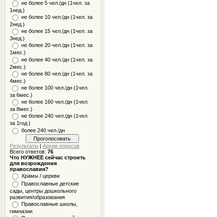
не более 5 чел./дн (1чел. за
1нед.)
не более 10 чел./дн (1чел. за
2нед.)
не более 15 чел./дн (1чел. за
3нед.)
не более 20 чел./дн (1чел. за
1мес.)
не более 40 чел./дн (1чел. за
2мес.)
не более 80 чел./дн (1чел. за
4мес.)
не более 100 чел./дн (1чел.
за 6мес.)
не более 160 чел./дн (1чел.
за 8мес.)
не более 240 чел./дн (1чел.
за 1год.)
более 240 чел./дн
Результаты
|
Архив опросов
Всего ответов:
76
Что НУЖНЕЕ сейчас строить
для возрождения
православия?
Храмы / церкви
Православные детские
сады, центры дошкольного
развития/образования
Православные школы,
гимназии