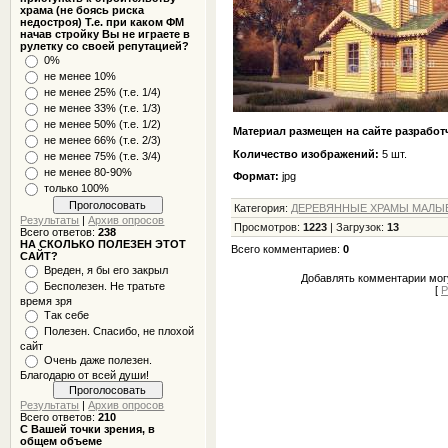
храма (не боясь риска
недостроя) Т.е. при каком ФМ
начав стройку Вы не играете в
рулетку со своей репутацией?
0%
не менее 10%
не менее 25% (т.е. 1/4)
не менее 33% (т.е. 1/3)
не менее 50% (т.е. 1/2)
Материал размещен на сайте разработч
не менее 66% (т.е. 2/3)
Количество изображений:
5 шт.
не менее 75% (т.е. 3/4)
не менее 80-90%
Формат:
jpg
только 100%
Категория
:
ДЕРЕВЯННЫЕ ХРАМЫ МАЛЫЕ 
Результаты
|
Архив опросов
Просмотров
:
1223
|
Загрузок
:
13
Всего ответов:
238
НА СКОЛЬКО ПОЛЕЗЕН ЭТОТ
Всего комментариев
:
0
САЙТ?
Вреден, я бы его закрыл
Добавлять комментарии могу
Бесполезен. Не тратьте
[
Р
время зря
Так себе
Полезен. Спасибо, не плохой
сайт
Очень даже полезен.
Благодарю от всей души!
Результаты
|
Архив опросов
Всего ответов:
210
С Вашей точки зрения, в
общем объеме