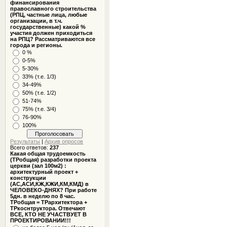
финансирования
православного строительства
(РПЦ, частные лица, любые
организации, в т.ч.
государственные) какой %
участия должен приходиться
на РПЦ? Рассматриваются все
города и регионы.
0 %
0-5%
5-30%
33% (т.е. 1/3)
34-49%
50% (т.е. 1/2)
51-74%
75% (т.е. 3/4)
76-90%
100%
Результаты
|
Архив опросов
Всего ответов:
237
Какая общая трудоемкость
(ТРобщая) разработки проекта
церкви (зал 100м2) :
архитектурный проект +
конструкции
(АС,АСИ,КЖ,КЖИ,КМ,КМД) в
ЧЕЛОВЕКО-ДНЯХ? При работе
5дн. в неделю по 8 час.
ТРобщая = ТРархитектора +
ТРкоснтруктора. Отвечают
ВСЕ, КТО НЕ УЧАСТВУЕТ В
ПРОЕКТИРОВАНИИ!!!