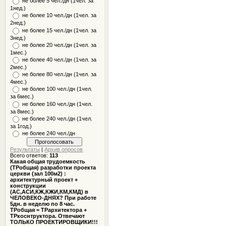
не более 5 чел./дн (1чел. за
1нед.)
не более 10 чел./дн (1чел. за
2нед.)
не более 15 чел./дн (1чел. за
3нед.)
не более 20 чел./дн (1чел. за
1мес.)
не более 40 чел./дн (1чел. за
2мес.)
не более 80 чел./дн (1чел. за
4мес.)
не более 100 чел./дн (1чел.
за 6мес.)
не более 160 чел./дн (1чел.
за 8мес.)
не более 240 чел./дн (1чел.
за 1год.)
не более 240 чел./дн
Результаты
|
Архив опросов
Всего ответов:
113
Какая общая трудоемкость
(ТРобщая) разработки проекта
церкви (зал 100м2) :
архитектурный проект +
конструкции
(АС,АСИ,КЖ,КЖИ,КМ,КМД) в
ЧЕЛОВЕКО-ДНЯХ? При работе
5дн. в неделю по 8 час.
ТРобщая = ТРархитектора +
ТРкоснтруктора. Отвечают
ТОЛЬКО ПРОЕКТИРОВЩИКИ!!!