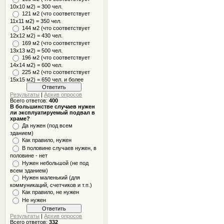
10x10 м2) = 300 чел.
121 м2 (что соответствует
11х11 м2) = 350 чел.
144 м2 (что соответствует
12х12 м2) = 430 чел.
169 м2 (что соответствует
13х13 м2) = 500 чел.
196 м2 (что соответствует
14х14 м2) = 600 чел.
225 м2 (что соответствует
15х15 м2) = 650 чел. и более
Результаты
|
Архив опросов
Всего ответов:
400
В большинстве случаев нужен
ли эксплуатируемый подвал в
храме?
Да нужен (под всем
зданием)
Как правило, нужен
В половине случаев нужен, в
половине - нет
Нужен небольшой (не под
всем зданием)
Нужен маленький (для
коммуникаций, счетчиков и т.п.)
Как правило, не нужен
Не нужен
Результаты
|
Архив опросов
Всего ответов:
332