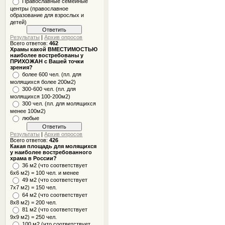
Православные семейные
центры (православное
образование для взрослых и
детей)
Результаты
|
Архив опросов
Всего ответов:
462
Храмы какой ВМЕСТИМОСТЬЮ
наиболее востребованы у
ПРИХОЖАН с Вашей точки
зрения?
более 600 чел. (пл. для
молящихся более 200м2)
300-600 чел. (пл. для
молящихся 100-200м2)
300 чел. (пл. для молящихся
менее 100м2)
любые
Результаты
|
Архив опросов
Всего ответов:
426
Какая площадь для молящихся
у наиболее востребованного
храма в России?
36 м2 (что соответствует
6x6 м2) = 100 чел. и менее
49 м2 (что соответствует
7x7 м2) = 150 чел.
64 м2 (что соответствует
8x8 м2) = 200 чел.
81 м2 (что соответствует
9х9 м2) = 250 чел.
100 м2 (что соответствует