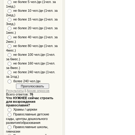
не более 5 чел./дн (1чел. за
1нед.)
не более 10 чел./дн (1чел. за
2нед.)
не более 15 чел./дн (1чел. за
3нед.)
не более 20 чел./дн (1чел. за
1мес.)
не более 40 чел./дн (1чел. за
2мес.)
не более 80 чел./дн (1чел. за
4мес.)
не более 100 чел./дн (1чел.
за 6мес.)
не более 160 чел./дн (1чел.
за 8мес.)
не более 240 чел./дн (1чел.
за 1год.)
более 240 чел./дн
Результаты
|
Архив опросов
Всего ответов:
76
Что НУЖНЕЕ сейчас строить
для возрождения
православия?
Храмы / церкви
Православные детские
сады, центры дошкольного
развития/образования
Православные школы,
гимназии