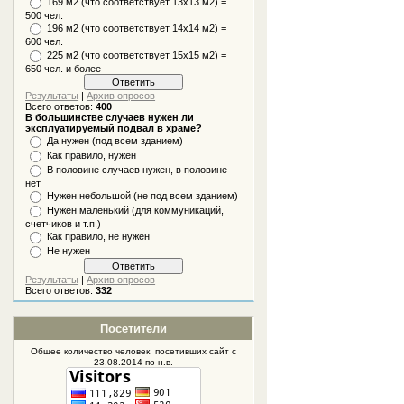
169 м2 (что соответствует 13х13 м2) =
500 чел.
196 м2 (что соответствует 14х14 м2) =
600 чел.
225 м2 (что соответствует 15х15 м2) =
650 чел. и более
Результаты
|
Архив опросов
Всего ответов:
400
В большинстве случаев нужен ли
эксплуатируемый подвал в храме?
Да нужен (под всем зданием)
Как правило, нужен
В половине случаев нужен, в половине -
нет
Нужен небольшой (не под всем зданием)
Нужен маленький (для коммуникаций,
счетчиков и т.п.)
Как правило, не нужен
Не нужен
Результаты
|
Архив опросов
Всего ответов:
332
Посетители
Общее количество человек, посетивших
сайт
с
23.08.2014 по н.в.