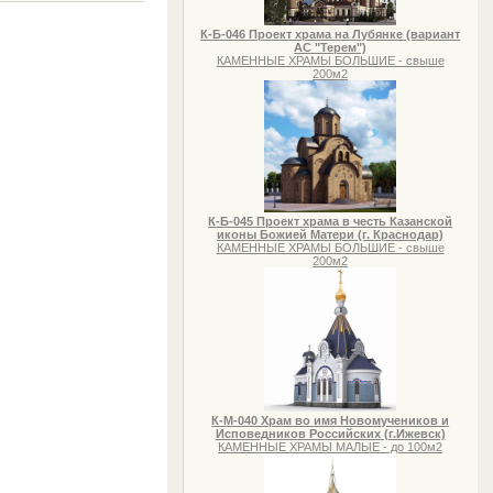
К-Б-046 Проект храма на Лубянке (вариант
АС "Терем")
КАМЕННЫЕ ХРАМЫ БОЛЬШИЕ - свыше
200м2
К-Б-045 Проект храма в честь Казанской
иконы Божией Матери (г. Краснодар)
КАМЕННЫЕ ХРАМЫ БОЛЬШИЕ - свыше
200м2
К-М-040 Храм во имя Новомучеников и
Исповедников Российских (г.Ижевск)
КАМЕННЫЕ ХРАМЫ МАЛЫЕ - до 100м2