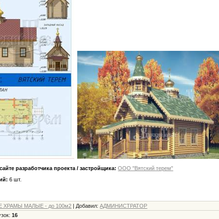
сайте разработчика проекта / застройщика:
ООО "Вятский терем"
ий:
6 шт.
 ХРАМЫ МАЛЫЕ - до 100м2
|
Добавил
:
АДМИНИСТРАТОР
узок
:
16