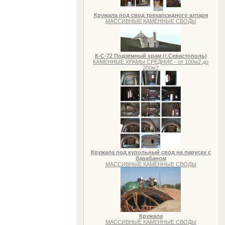
Кружала под свод трехапсидного алтаря
МАССИВНЫЕ КАМЕННЫЕ СВОДЫ
К-С-72 Подземный храм (г.Севастополь)
КАМЕННЫЕ ХРАМЫ СРЕДНИЕ - от 100м2 до
200м2
Кружала под купольный свод на парусах с
барабаном
МАССИВНЫЕ КАМЕННЫЕ СВОДЫ
Кружала
МАССИВНЫЕ КАМЕННЫЕ СВОДЫ