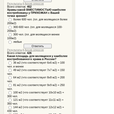
Результаты
|
Архив опросов
Всего ответов:
462
Храмы какой ВМЕСТИМОСТЬЮ наиболее
востребованы у ПРИХОЖАН с Вашей
точки зрения?
более 600 чел. (пл. для молящихся более
200м2)
300-600 чел. (пл. для молящихся 100-
200м2)
300 чел. (пл. для молящихся менее
100м2)
любые
Результаты
|
Архив опросов
Всего ответов:
426
Какая площадь для молящихся у наиболее
востребованного храма в России?
36 м2 (что соответствует 6x6 м2) = 100
чел. и менее
49 м2 (что соответствует 7x7 м2) = 150
чел.
64 м2 (что соответствует 8x8 м2) = 200
чел.
81 м2 (что соответствует 9х9 м2) = 250
чел.
100 м2 (что соответствует 10x10 м2) =
300 чел.
121 м2 (что соответствует 11х11 м2) =
350 чел.
144 м2 (что соответствует 12х12 м2) =
430 чел.