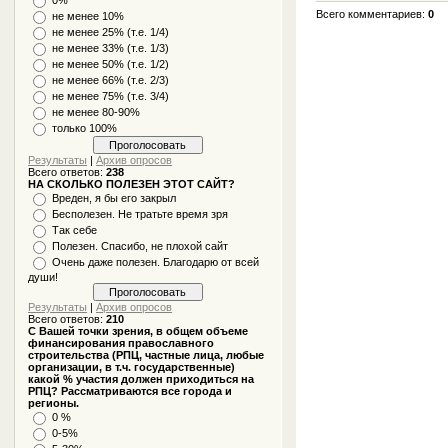
Всего комментариев
:
0
не менее 10%
не менее 25% (т.е. 1/4)
не менее 33% (т.е. 1/3)
не менее 50% (т.е. 1/2)
не менее 66% (т.е. 2/3)
не менее 75% (т.е. 3/4)
не менее 80-90%
только 100%
Результаты
|
Архив опросов
Всего ответов:
238
НА СКОЛЬКО ПОЛЕЗЕН ЭТОТ САЙТ?
Вреден, я бы его закрыл
Бесполезен. Не тратьте время зря
Так себе
Полезен. Спасибо, не плохой сайт
Очень даже полезен. Благодарю от всей
души!
Результаты
|
Архив опросов
Всего ответов:
210
С Вашей точки зрения, в общем объеме
финансирования православного
строительства (РПЦ, частные лица, любые
организации, в т.ч. государственные)
какой % участия должен приходиться на
РПЦ? Рассматриваются все города и
регионы.
0 %
0-5%