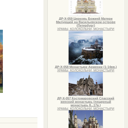
ДР-Х-059 Церковь Божией Матери
Милующей на Васильевском острове
(Петербург)
ХРАМЫ, КОЛОКОЛЬНИ, МОНАСТЫРИ
ДР-Х-058 Монастыри Армении (1-14вв.)
ХРАМЫ, КОЛОКОЛЬНИ, МОНАСТЫРИ
ДР-Х-057 Костомаровский Спасский
женский монастырь (пещерный
монастырь 8...17в.)
ХРАМЫ, КОЛОКОЛЬНИ, МОНАСТЫРИ