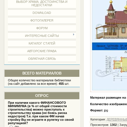
ВЫБОР ХРАМА. ДОСТОИНСТВА И
НЕДОСТАТКИ
DOWNLOAD
ФОТОГАЛЕРЕЯ
ФОРУМ
ИНТЕРЕСНЫЕ САЙТЫ
КАТАЛОГ СТАТЕЙ
АВТОРСКИЕ ПРАВА
ОБРАТНАЯ СВЯЗЬ
ВСЕГО МАТЕРИАЛОВ
Общее количество материалов библиотеки
(на сайт добавлено за все время):
455
шт.
ОПРОС
Материал размещен на 
При наличии какого ФИНАНСОВОГО
Количество изображен
МИНИМУМА (в % от общей стоимости
строительства) можно приступать к
Формат:
jpg
строительству храма (не боясь риска
недостроя) Т.е. при каком ФМ начав
Категория
:
ДЕРЕВЯННЫЕ
стройку Вы не играете в рулетку со своей
репутацией?
Просмотров
:
1302
|
Загр
0%