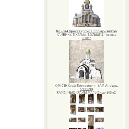
К-Б-044 Проект храма Новомучеников
КАМЕННЫЕ ХРАМЫ БОЛЬШИЕ - свыше
200м2
К-М-039 Храм Воскресения (АМ Апрель,
г.Минск)
КАМЕННЫЕ ХРАМЫ МАЛЫЕ - до 100м2