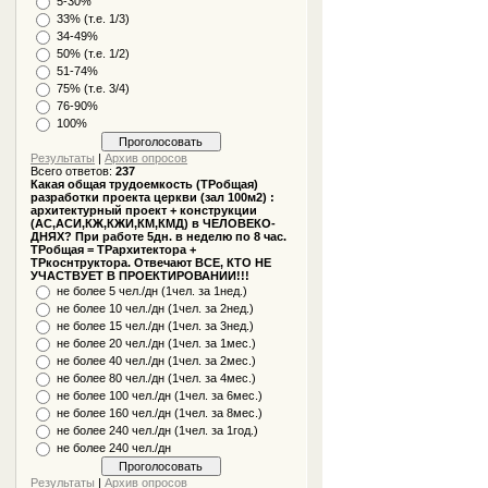
5-30%
33% (т.е. 1/3)
34-49%
50% (т.е. 1/2)
51-74%
75% (т.е. 3/4)
76-90%
100%
Результаты
|
Архив опросов
Всего ответов:
237
Какая общая трудоемкость (ТРобщая)
разработки проекта церкви (зал 100м2) :
архитектурный проект + конструкции
(АС,АСИ,КЖ,КЖИ,КМ,КМД) в ЧЕЛОВЕКО-
ДНЯХ? При работе 5дн. в неделю по 8 час.
ТРобщая = ТРархитектора +
ТРкоснтруктора. Отвечают ВСЕ, КТО НЕ
УЧАСТВУЕТ В ПРОЕКТИРОВАНИИ!!!
не более 5 чел./дн (1чел. за 1нед.)
не более 10 чел./дн (1чел. за 2нед.)
не более 15 чел./дн (1чел. за 3нед.)
не более 20 чел./дн (1чел. за 1мес.)
не более 40 чел./дн (1чел. за 2мес.)
не более 80 чел./дн (1чел. за 4мес.)
не более 100 чел./дн (1чел. за 6мес.)
не более 160 чел./дн (1чел. за 8мес.)
не более 240 чел./дн (1чел. за 1год.)
не более 240 чел./дн
Результаты
|
Архив опросов