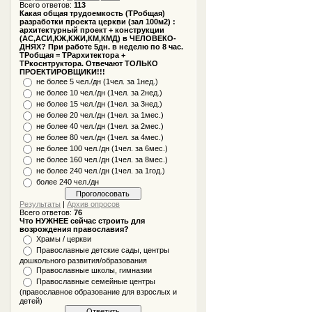
Всего ответов:
113
Какая общая трудоемкость (ТРобщая)
разработки проекта церкви (зал 100м2) :
архитектурный проект + конструкции
(АС,АСИ,КЖ,КЖИ,КМ,КМД) в ЧЕЛОВЕКО-
ДНЯХ? При работе 5дн. в неделю по 8 час.
ТРобщая = ТРархитектора +
ТРкоснтруктора. Отвечают ТОЛЬКО
ПРОЕКТИРОВЩИКИ!!!
не более 5 чел./дн (1чел. за 1нед.)
не более 10 чел./дн (1чел. за 2нед.)
не более 15 чел./дн (1чел. за 3нед.)
не более 20 чел./дн (1чел. за 1мес.)
не более 40 чел./дн (1чел. за 2мес.)
не более 80 чел./дн (1чел. за 4мес.)
не более 100 чел./дн (1чел. за 6мес.)
не более 160 чел./дн (1чел. за 8мес.)
не более 240 чел./дн (1чел. за 1год.)
более 240 чел./дн
Результаты
|
Архив опросов
Всего ответов:
76
Что НУЖНЕЕ сейчас строить для
возрождения православия?
Храмы / церкви
Православные детские сады, центры
дошкольного развития/образования
Православные школы, гимназии
Православные семейные центры
(православное образование для взрослых и
детей)