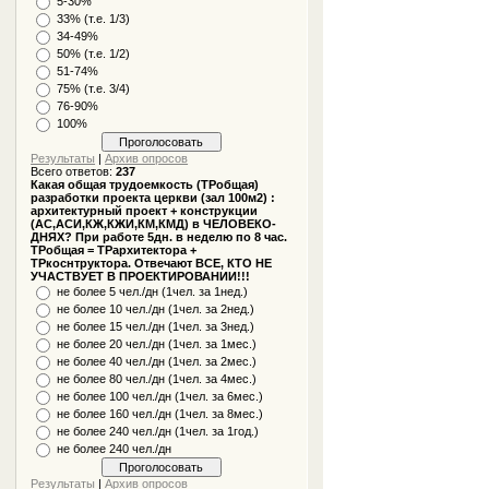
5-30%
33% (т.е. 1/3)
34-49%
50% (т.е. 1/2)
51-74%
75% (т.е. 3/4)
76-90%
100%
Результаты
|
Архив опросов
Всего ответов:
237
Какая общая трудоемкость (ТРобщая)
разработки проекта церкви (зал 100м2) :
архитектурный проект + конструкции
(АС,АСИ,КЖ,КЖИ,КМ,КМД) в ЧЕЛОВЕКО-
ДНЯХ? При работе 5дн. в неделю по 8 час.
ТРобщая = ТРархитектора +
ТРкоснтруктора. Отвечают ВСЕ, КТО НЕ
УЧАСТВУЕТ В ПРОЕКТИРОВАНИИ!!!
не более 5 чел./дн (1чел. за 1нед.)
не более 10 чел./дн (1чел. за 2нед.)
не более 15 чел./дн (1чел. за 3нед.)
не более 20 чел./дн (1чел. за 1мес.)
не более 40 чел./дн (1чел. за 2мес.)
не более 80 чел./дн (1чел. за 4мес.)
не более 100 чел./дн (1чел. за 6мес.)
не более 160 чел./дн (1чел. за 8мес.)
не более 240 чел./дн (1чел. за 1год.)
не более 240 чел./дн
Результаты
|
Архив опросов