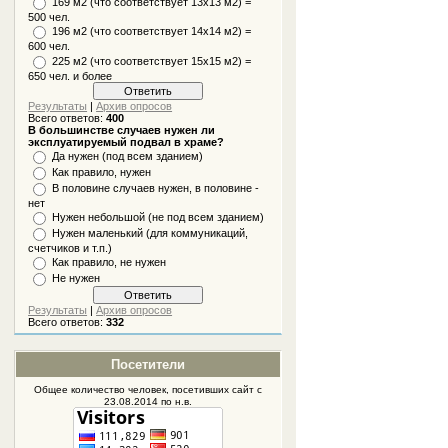
169 м2 (что соответствует 13х13 м2) =
500 чел.
196 м2 (что соответствует 14х14 м2) =
600 чел.
225 м2 (что соответствует 15х15 м2) =
650 чел. и более
Результаты
|
Архив опросов
Всего ответов:
400
В большинстве случаев нужен ли
эксплуатируемый подвал в храме?
Да нужен (под всем зданием)
Как правило, нужен
В половине случаев нужен, в половине -
нет
Нужен небольшой (не под всем зданием)
Нужен маленький (для коммуникаций,
счетчиков и т.п.)
Как правило, не нужен
Не нужен
Результаты
|
Архив опросов
Всего ответов:
332
Посетители
Общее количество человек, посетивших
сайт
с
23.08.2014 по н.в.