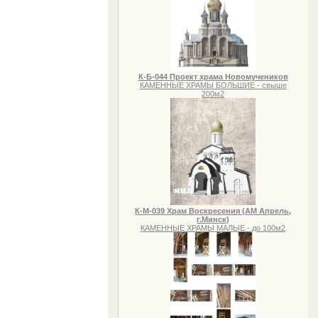
К-Б-044 Проект храма Новомучеников
КАМЕННЫЕ ХРАМЫ БОЛЬШИЕ - свыше
200м2
К-М-039 Храм Воскресения (АМ Апрель,
г.Минск)
КАМЕННЫЕ ХРАМЫ МАЛЫЕ - до 100м2