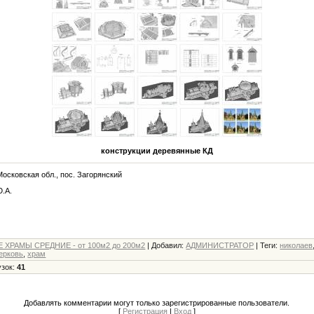
конструкции деревянные КД
осковская обл., пос. Загорянский
.А.
ХРАМЫ СРЕДНИЕ - от 100м2 до 200м2
|
Добавил
:
АДМИНИСТРАТОР
|
Теги
:
николаев
ерковь
,
храм
узок
:
41
Добавлять комментарии могут только зарегистрированные пользователи.
[
Регистрация
|
Вход
]