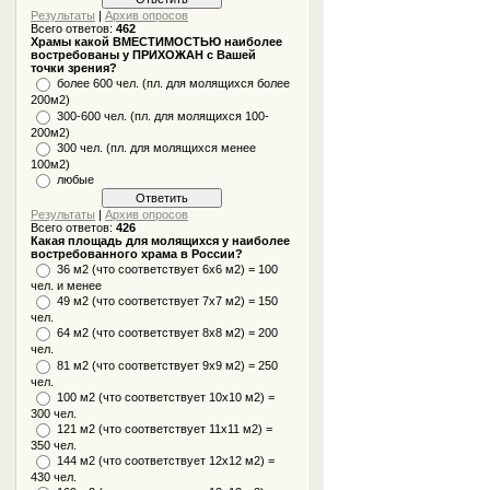
Результаты
|
Архив опросов
Всего ответов:
462
Храмы какой ВМЕСТИМОСТЬЮ наиболее
востребованы у ПРИХОЖАН с Вашей
точки зрения?
более 600 чел. (пл. для молящихся более
200м2)
300-600 чел. (пл. для молящихся 100-
200м2)
300 чел. (пл. для молящихся менее
100м2)
любые
Результаты
|
Архив опросов
Всего ответов:
426
Какая площадь для молящихся у наиболее
востребованного храма в России?
36 м2 (что соответствует 6x6 м2) = 100
чел. и менее
49 м2 (что соответствует 7x7 м2) = 150
чел.
64 м2 (что соответствует 8x8 м2) = 200
чел.
81 м2 (что соответствует 9х9 м2) = 250
чел.
100 м2 (что соответствует 10x10 м2) =
300 чел.
121 м2 (что соответствует 11х11 м2) =
350 чел.
144 м2 (что соответствует 12х12 м2) =
430 чел.