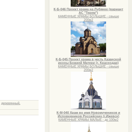
К-Б-046 Проект храма на Лубянке (вариант
АС "Терем")
КАМЕННЫЕ ХРАМЫ БОЛЬШИЕ - свыше
200м2
К-Б-045 Проект храма в честь Казанской
иконы Божией Матери (г. Краснодар)
КАМЕННЫЕ ХРАМЫ БОЛЬШИЕ - свыше
200м2
,
деревянный
,
К-М-040 Храм во имя Новомучеников и
Исповедников Российских (г.Ижевск)
КАМЕННЫЕ ХРАМЫ МАЛЫЕ - до 100м2