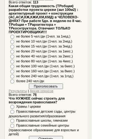
Всего ответов:
113
Какая общая трудоемкость (ТРобщая)
разработки проекта церкви (зал 100м2) :
архитектурный проект + конструкции
(АС,АСИ,КЖ,КЖИ,КМ,КМД) в ЧЕЛОВЕКО-
ДНЯХ? При работе 5дн. в неделю по 8 час.
ТРобщая = ТРархитектора +
ТРкоснтруктора. Отвечают ТОЛЬКО
ПРОЕКТИРОВЩИКИ!!!
не более 5 чел./дн (1чел. за 1нед.)
не более 10 чел./дн (1чел. за 2нед.)
не более 15 чел./дн (1чел. за 3нед.)
не более 20 чел./дн (1чел. за 1мес.)
не более 40 чел./дн (1чел. за 2мес.)
не более 80 чел./дн (1чел. за 4мес.)
не более 100 чел./дн (1чел. за 6мес.)
не более 160 чел./дн (1чел. за 8мес.)
не более 240 чел./дн (1чел. за 1год.)
более 240 чел./дн
Результаты
|
Архив опросов
Всего ответов:
76
Что НУЖНЕЕ сейчас строить для
возрождения православия?
Храмы / церкви
Православные детские сады, центры
дошкольного развития/образования
Православные школы, гимназии
Православные семейные центры
(православное образование для взрослых и
детей)