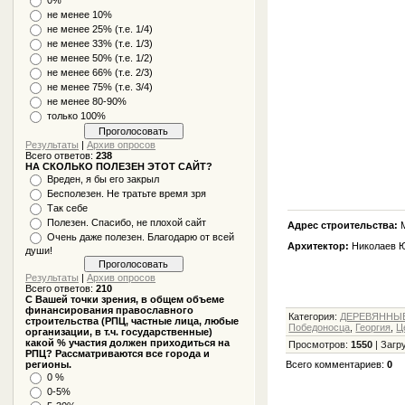
не менее 10%
не менее 25% (т.е. 1/4)
не менее 33% (т.е. 1/3)
не менее 50% (т.е. 1/2)
не менее 66% (т.е. 2/3)
не менее 75% (т.е. 3/4)
не менее 80-90%
только 100%
Результаты
|
Архив опросов
Всего ответов:
238
НА СКОЛЬКО ПОЛЕЗЕН ЭТОТ САЙТ?
Вреден, я бы его закрыл
Бесполезен. Не тратьте время зря
Так себе
Полезен. Спасибо, не плохой сайт
Адрес строительства:
М
Очень даже полезен. Благодарю от всей
Архитектор:
Николаев Ю
души!
Результаты
|
Архив опросов
Всего ответов:
210
С Вашей точки зрения, в общем объеме
финансирования православного
Категория
:
ДЕРЕВЯННЫЕ 
строительства (РПЦ, частные лица, любые
Победоносца
,
Георгия
,
Ц
организации, в т.ч. государственные)
какой % участия должен приходиться на
Просмотров
:
1550
|
Загр
РПЦ? Рассматриваются все города и
регионы.
Всего комментариев
:
0
0 %
0-5%