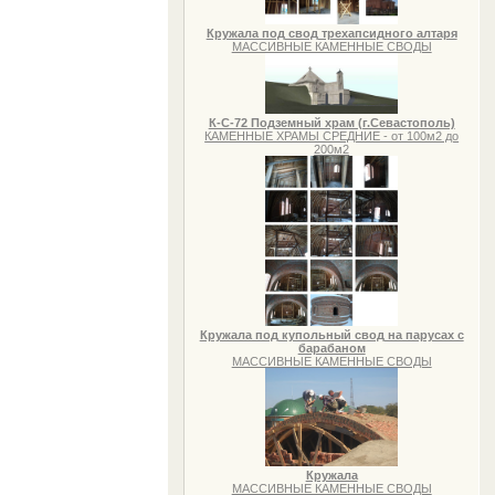
Кружала под свод трехапсидного алтаря
МАССИВНЫЕ КАМЕННЫЕ СВОДЫ
К-С-72 Подземный храм (г.Севастополь)
КАМЕННЫЕ ХРАМЫ СРЕДНИЕ - от 100м2 до
200м2
Кружала под купольный свод на парусах с
барабаном
МАССИВНЫЕ КАМЕННЫЕ СВОДЫ
Кружала
МАССИВНЫЕ КАМЕННЫЕ СВОДЫ