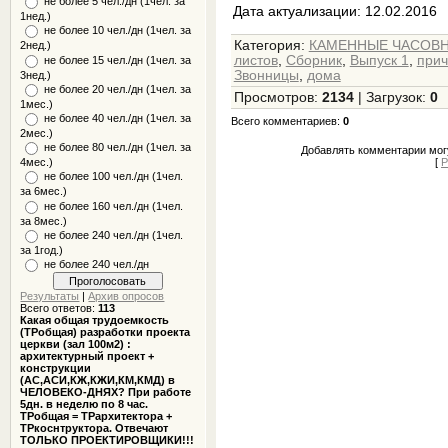
не более 5 чел./дн (1чел. за
Дата актуализации: 12.02.2016
1нед.)
не более 10 чел./дн (1чел. за
Категория
:
КАМЕННЫЕ ЧАСОВ
2нед.)
листов
,
Сборник
,
Выпуск 1
,
прич
не более 15 чел./дн (1чел. за
Звонницы
,
дома
3нед.)
не более 20 чел./дн (1чел. за
Просмотров
:
2134
|
Загрузок
:
0
1мес.)
не более 40 чел./дн (1чел. за
Всего комментариев
:
0
2мес.)
не более 80 чел./дн (1чел. за
Добавлять комментарии могу
[
Р
4мес.)
не более 100 чел./дн (1чел.
за 6мес.)
не более 160 чел./дн (1чел.
за 8мес.)
не более 240 чел./дн (1чел.
за 1год.)
не более 240 чел./дн
Результаты
|
Архив опросов
Всего ответов:
113
Какая общая трудоемкость
(ТРобщая) разработки проекта
церкви (зал 100м2) :
архитектурный проект +
конструкции
(АС,АСИ,КЖ,КЖИ,КМ,КМД) в
ЧЕЛОВЕКО-ДНЯХ? При работе
5дн. в неделю по 8 час.
ТРобщая = ТРархитектора +
ТРкоснтруктора. Отвечают
ТОЛЬКО ПРОЕКТИРОВЩИКИ!!!