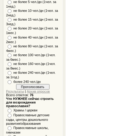
не более 5 чел./дн (1чел. за
1нед.)
не более 10 чел./дн (1чел. за
2нед.)
не более 15 чел./дн (1чел. за
3нед.)
не более 20 чел./дн (1чел. за
1мес.)
не более 40 чел./дн (1чел. за
2мес.)
не более 80 чел./дн (1чел. за
4мес.)
не более 100 чел./дн (1чел.
за 6мес.)
не более 160 чел./дн (1чел.
за 8мес.)
не более 240 чел./дн (1чел.
за 1год.)
более 240 чел./дн
Результаты
|
Архив опросов
Всего ответов:
76
Что НУЖНЕЕ сейчас строить
для возрождения
православия?
Храмы / церкви
Православные детские
сады, центры дошкольного
развития/образования
Православные школы,
гимназии