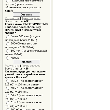
Православные семейные
центры (православное
образование для взрослых и
детей)
Результаты
|
Архив опросов
Всего ответов:
462
Храмы какой ВМЕСТИМОСТЬЮ
наиболее востребованы у
ПРИХОЖАН с Вашей точки
зрения?
более 600 чел. (пл. для
молящихся более 200м2)
300-600 чел. (пл. для
молящихся 100-200м2)
300 чел. (пл. для молящихся
менее 100м2)
любые
Результаты
|
Архив опросов
Всего ответов:
426
Какая площадь для молящихся
у наиболее востребованного
храма в России?
36 м2 (что соответствует
6x6 м2) = 100 чел. и менее
49 м2 (что соответствует
7x7 м2) = 150 чел.
64 м2 (что соответствует
8x8 м2) = 200 чел.
81 м2 (что соответствует
9х9 м2) = 250 чел.
100 м2 (что соответствует