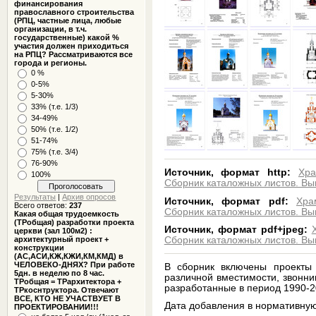
финансирования
православного строительства
(РПЦ, частные лица, любые
организации, в т.ч.
государственные) какой %
участия должен приходиться
на РПЦ? Рассматриваются все
города и регионы.
0 %
0-5%
5-30%
33% (т.е. 1/3)
34-49%
50% (т.е. 1/2)
51-74%
75% (т.е. 3/4)
76-90%
Источник, формат http:
Хра
100%
Сборник каталожных листов. Вып
Результаты
|
Архив опросов
Источник, формат pdf:
Хра
Всего ответов:
237
Сборник каталожных листов. Вып
Какая общая трудоемкость
(ТРобщая) разработки проекта
Источник, формат pdf+jpeg:
церкви (зал 100м2) :
архитектурный проект +
Сборник каталожных листов. Вып
конструкции
(АС,АСИ,КЖ,КЖИ,КМ,КМД) в
ЧЕЛОВЕКО-ДНЯХ? При работе
В сборник включены проекты
5дн. в неделю по 8 час.
различной вместимости, звонни
ТРобщая = ТРархитектора +
разработанные в период 1990-20
ТРкоснтруктора. Отвечают
ВСЕ, КТО НЕ УЧАСТВУЕТ В
Дата добавления в нормативную
ПРОЕКТИРОВАНИИ!!!