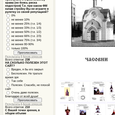
храма (не боясь риска
недостроя) Т.е. при каком ФМ
начав стройку Вы не играете в
рулетку со своей репутацией?
0%
не менее 10%
не менее 25% (т.е. 1/4)
не менее 33% (т.е. 1/3)
не менее 50% (т.е. 1/2)
не менее 66% (т.е. 2/3)
не менее 75% (т.е. 3/4)
не менее 80-90%
только 100%
Результаты
|
Архив опросов
Всего ответов:
238
НА СКОЛЬКО ПОЛЕЗЕН ЭТОТ
САЙТ?
Вреден, я бы его закрыл
Бесполезен. Не тратьте
время зря
Так себе
Полезен. Спасибо, не плохой
сайт
Очень даже полезен.
Благодарю от всей души!
Результаты
|
Архив опросов
Всего ответов:
210
С Вашей точки зрения, в
общем объеме