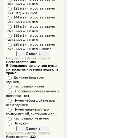
10x10 м2) = 300 чел.
121 м2 (что соответствует
11х11 м2) = 350 чел.
144 м2 (что соответствует
12х12 м2) = 430 чел.
169 м2 (что соответствует
13х13 м2) = 500 чел.
196 м2 (что соответствует
14х14 м2) = 600 чел.
225 м2 (что соответствует
15х15 м2) = 650 чел. и более
Результаты
|
Архив опросов
Всего ответов:
400
В большинстве случаев нужен
ли эксплуатируемый подвал в
храме?
Да нужен (под всем
зданием)
Как правило, нужен
В половине случаев нужен, в
половине - нет
Нужен небольшой (не под
всем зданием)
Нужен маленький (для
коммуникаций, счетчиков и т.п.)
Как правило, не нужен
Не нужен
Результаты
|
Архив опросов
Всего ответов:
332