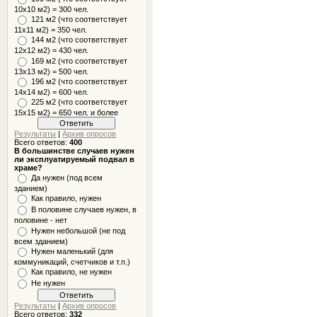
10x10 м2) = 300 чел.
121 м2 (что соответствует
11х11 м2) = 350 чел.
144 м2 (что соответствует
12х12 м2) = 430 чел.
169 м2 (что соответствует
13х13 м2) = 500 чел.
196 м2 (что соответствует
14х14 м2) = 600 чел.
225 м2 (что соответствует
15х15 м2) = 650 чел. и более
Результаты
|
Архив опросов
Всего ответов:
400
В большинстве случаев нужен
ли эксплуатируемый подвал в
храме?
Да нужен (под всем
зданием)
Как правило, нужен
В половине случаев нужен, в
половине - нет
Нужен небольшой (не под
всем зданием)
Нужен маленький (для
коммуникаций, счетчиков и т.п.)
Как правило, не нужен
Не нужен
Результаты
|
Архив опросов
Всего ответов:
332