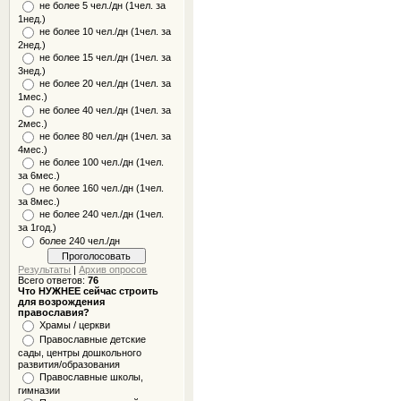
не более 5 чел./дн (1чел. за
1нед.)
не более 10 чел./дн (1чел. за
2нед.)
не более 15 чел./дн (1чел. за
3нед.)
не более 20 чел./дн (1чел. за
1мес.)
не более 40 чел./дн (1чел. за
2мес.)
не более 80 чел./дн (1чел. за
4мес.)
не более 100 чел./дн (1чел.
за 6мес.)
не более 160 чел./дн (1чел.
за 8мес.)
не более 240 чел./дн (1чел.
за 1год.)
более 240 чел./дн
Результаты
|
Архив опросов
Всего ответов:
76
Что НУЖНЕЕ сейчас строить
для возрождения
православия?
Храмы / церкви
Православные детские
сады, центры дошкольного
развития/образования
Православные школы,
гимназии