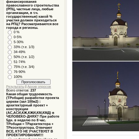
финансирования
православного строительства
(РПЦ, частные лица, любые
организации, в т.ч.
государственные) какой %
участия должен приходиться
на РПЦ? Рассматриваются все
города и регионы.
0 %
0-5%
5-30%
33% (т.е. 1/3)
34-49%
50% (т.е. 1/2)
51-74%
75% (т.е. 3/4)
76-90%
100%
Результаты
|
Архив опросов
Всего ответов:
237
Какая общая трудоемкость
(ТРобщая) разработки проекта
церкви (зал 100м2) :
архитектурный проект +
конструкции
(АС,АСИ,КЖ,КЖИ,КМ,КМД) в
ЧЕЛОВЕКО-ДНЯХ? При работе
5дн. в неделю по 8 час.
ТРобщая = ТРархитектора +
ТРкоснтруктора. Отвечают
ВСЕ, КТО НЕ УЧАСТВУЕТ В
ПРОЕКТИРОВАНИИ!!!