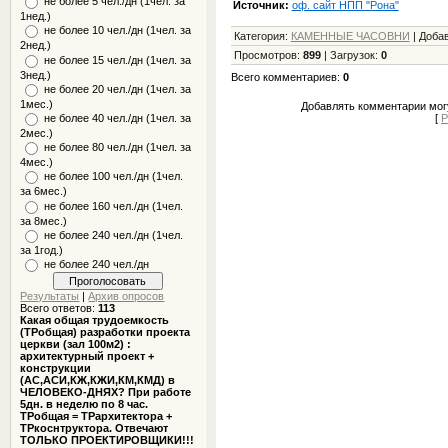
не более 5 чел./дн (1чел. за
Источник:
оф. сайт НПП "Рона"
1нед.)
не более 10 чел./дн (1чел. за
Категория
:
КАМЕННЫЕ ЧАСОВНИ
|
Доба
2нед.)
Просмотров
:
899
|
Загрузок
:
0
не более 15 чел./дн (1чел. за
3нед.)
Всего комментариев
:
0
не более 20 чел./дн (1чел. за
1мес.)
Добавлять комментарии могу
не более 40 чел./дн (1чел. за
[
Р
2мес.)
не более 80 чел./дн (1чел. за
4мес.)
не более 100 чел./дн (1чел.
за 6мес.)
не более 160 чел./дн (1чел.
за 8мес.)
не более 240 чел./дн (1чел.
за 1год.)
не более 240 чел./дн
Результаты
|
Архив опросов
Всего ответов:
113
Какая общая трудоемкость
(ТРобщая) разработки проекта
церкви (зал 100м2) :
архитектурный проект +
конструкции
(АС,АСИ,КЖ,КЖИ,КМ,КМД) в
ЧЕЛОВЕКО-ДНЯХ? При работе
5дн. в неделю по 8 час.
ТРобщая = ТРархитектора +
ТРкоснтруктора. Отвечают
ТОЛЬКО ПРОЕКТИРОВЩИКИ!!!