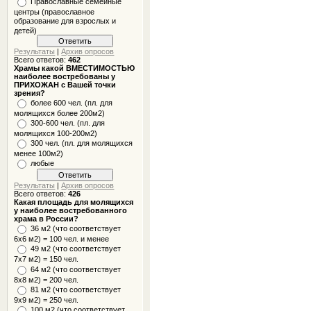
Православные семейные
центры (православное
образование для взрослых и
детей)
Результаты
|
Архив опросов
Всего ответов:
462
Храмы какой ВМЕСТИМОСТЬЮ
наиболее востребованы у
ПРИХОЖАН с Вашей точки
зрения?
более 600 чел. (пл. для
молящихся более 200м2)
300-600 чел. (пл. для
молящихся 100-200м2)
300 чел. (пл. для молящихся
менее 100м2)
любые
Результаты
|
Архив опросов
Всего ответов:
426
Какая площадь для молящихся
у наиболее востребованного
храма в России?
36 м2 (что соответствует
6x6 м2) = 100 чел. и менее
49 м2 (что соответствует
7x7 м2) = 150 чел.
64 м2 (что соответствует
8x8 м2) = 200 чел.
81 м2 (что соответствует
9х9 м2) = 250 чел.
100 м2 (что соответствует