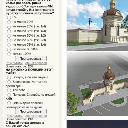
храма (не боясь риска
недостроя) Т.е. при каком ФМ
начав стройку Вы не играете в
рулетку со своей репутацией?
0%
не менее 10%
не менее 25% (т.е. 1/4)
не менее 33% (т.е. 1/3)
не менее 50% (т.е. 1/2)
не менее 66% (т.е. 2/3)
не менее 75% (т.е. 3/4)
не менее 80-90%
только 100%
Результаты
|
Архив опросов
Всего ответов:
238
НА СКОЛЬКО ПОЛЕЗЕН ЭТОТ
САЙТ?
Вреден, я бы его закрыл
Бесполезен. Не тратьте
время зря
Так себе
Полезен. Спасибо, не плохой
сайт
Очень даже полезен.
Благодарю от всей души!
Результаты
|
Архив опросов
Всего ответов:
210
С Вашей точки зрения, в
общем объеме