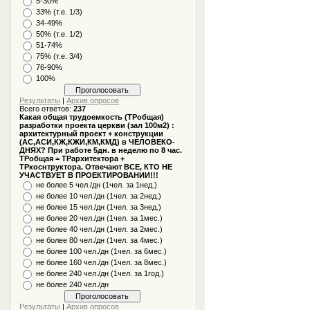
5-30%
33% (т.е. 1/3)
34-49%
50% (т.е. 1/2)
51-74%
75% (т.е. 3/4)
76-90%
100%
Результаты
|
Архив опросов
Всего ответов:
237
Какая общая трудоемкость (ТРобщая)
разработки проекта церкви (зал 100м2) :
архитектурный проект + конструкции
(АС,АСИ,КЖ,КЖИ,КМ,КМД) в ЧЕЛОВЕКО-
ДНЯХ? При работе 5дн. в неделю по 8 час.
ТРобщая = ТРархитектора +
ТРкоснтруктора. Отвечают ВСЕ, КТО НЕ
УЧАСТВУЕТ В ПРОЕКТИРОВАНИИ!!!
не более 5 чел./дн (1чел. за 1нед.)
не более 10 чел./дн (1чел. за 2нед.)
не более 15 чел./дн (1чел. за 3нед.)
не более 20 чел./дн (1чел. за 1мес.)
не более 40 чел./дн (1чел. за 2мес.)
не более 80 чел./дн (1чел. за 4мес.)
не более 100 чел./дн (1чел. за 6мес.)
не более 160 чел./дн (1чел. за 8мес.)
не более 240 чел./дн (1чел. за 1год.)
не более 240 чел./дн
Результаты
|
Архив опросов