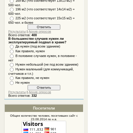
169 м2 (что соответствует 13х13 м2) =
500 чел.
196 м2 (что соответствует 14х14 м2) =
600 чел.
225 м2 (что соответствует 15х15 м2) =
650 чел. и более
Результаты
|
Архив опросов
Всего ответов:
400
В большинстве случаев нужен ли
эксплуатируемый подвал в храме?
Да нужен (под всем зданием)
Как правило, нужен
В половине случаев нужен, в половине -
нет
Нужен небольшой (не под всем зданием)
Нужен маленький (для коммуникаций,
счетчиков и т.п.)
Как правило, не нужен
Не нужен
Результаты
|
Архив опросов
Всего ответов:
332
Посетители
Общее количество человек, посетивших
сайт
с
23.08.2014 по н.в.