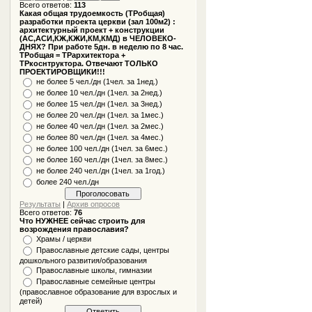
Всего ответов:
113
Какая общая трудоемкость (ТРобщая)
разработки проекта церкви (зал 100м2) :
архитектурный проект + конструкции
(АС,АСИ,КЖ,КЖИ,КМ,КМД) в ЧЕЛОВЕКО-
ДНЯХ? При работе 5дн. в неделю по 8 час.
ТРобщая = ТРархитектора +
ТРкоснтруктора. Отвечают ТОЛЬКО
ПРОЕКТИРОВЩИКИ!!!
не более 5 чел./дн (1чел. за 1нед.)
не более 10 чел./дн (1чел. за 2нед.)
не более 15 чел./дн (1чел. за 3нед.)
не более 20 чел./дн (1чел. за 1мес.)
не более 40 чел./дн (1чел. за 2мес.)
не более 80 чел./дн (1чел. за 4мес.)
не более 100 чел./дн (1чел. за 6мес.)
не более 160 чел./дн (1чел. за 8мес.)
не более 240 чел./дн (1чел. за 1год.)
более 240 чел./дн
Результаты
|
Архив опросов
Всего ответов:
76
Что НУЖНЕЕ сейчас строить для
возрождения православия?
Храмы / церкви
Православные детские сады, центры
дошкольного развития/образования
Православные школы, гимназии
Православные семейные центры
(православное образование для взрослых и
детей)