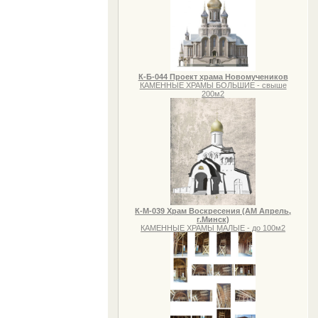
К-Б-044 Проект храма Новомучеников
КАМЕННЫЕ ХРАМЫ БОЛЬШИЕ - свыше
200м2
К-М-039 Храм Воскресения (АМ Апрель,
г.Минск)
КАМЕННЫЕ ХРАМЫ МАЛЫЕ - до 100м2