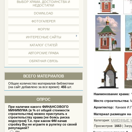
ВЫБОР ХРАМА. ДОСТОИНСТВА И
НЕДОСТАТКИ
DOWNLOAD
ФОТОГАЛЕРЕЯ
ФОРУМ
ИНТЕРЕСНЫЕ САЙТЫ
КАТАЛОГ СТАТЕЙ
АВТОРСКИЕ ПРАВА
ОБРАТНАЯ СВЯЗЬ
ВСЕГО МАТЕРИАЛОВ
Общее количество материалов библиотеки
(на сайт добавлено за все время):
455
шт.
Наименование храма:
Ч
ОПРОС
Место строительства:
М
При наличии какого ФИНАНСОВОГО
Архитектор:
Канаев И.П
МИНИМУМА (в % от общей стоимости
строительства) можно приступать к
Материал размещен на 
строительству храма (не боясь риска
Категория
:
КАМЕННЫЕ 
недостроя) Т.е. при каком ФМ начав
стройку Вы не играете в рулетку со своей
Просмотров
:
1663
|
Загр
репутацией?
0%