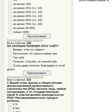
Всего комментариев
:
0
не менее 10%
не менее 25% (т.е. 1/4)
не менее 33% (т.е. 1/3)
не менее 50% (т.е. 1/2)
не менее 66% (т.е. 2/3)
не менее 75% (т.е. 3/4)
не менее 80-90%
только 100%
Результаты
|
Архив опросов
Всего ответов:
238
НА СКОЛЬКО ПОЛЕЗЕН ЭТОТ САЙТ?
Вреден, я бы его закрыл
Бесполезен. Не тратьте время зря
Так себе
Полезен. Спасибо, не плохой сайт
Очень даже полезен. Благодарю от всей
души!
Результаты
|
Архив опросов
Всего ответов:
210
С Вашей точки зрения, в общем объеме
финансирования православного
строительства (РПЦ, частные лица, любые
организации, в т.ч. государственные)
какой % участия должен приходиться на
РПЦ? Рассматриваются все города и
регионы.
0 %
0-5%