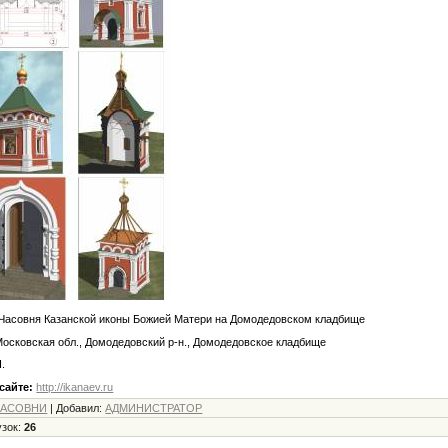
асовня Казанской иконы Божией Матери на Домодедовском кладбище
осковская обл., Домодедовский р-н., Домодедовское кладбище
.
сайте:
http://ikanaev.ru
ЧАСОВНИ
|
Добавил
:
АДМИНИСТРАТОР
узок
:
26