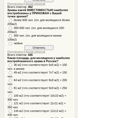
Результаты
|
Архив опросов
Всего ответов:
462
Храмы какой ВМЕСТИМОСТЬЮ наиболее
востребованы у ПРИХОЖАН с Вашей
точки зрения?
более 600 чел. (пл. для молящихся более
200м2)
300-600 чел. (пл. для молящихся 100-
200м2)
300 чел. (пл. для молящихся менее
100м2)
любые
Результаты
|
Архив опросов
Всего ответов:
426
Какая площадь для молящихся у наиболее
востребованного храма в России?
36 м2 (что соответствует 6x6 м2) = 100
чел. и менее
49 м2 (что соответствует 7x7 м2) = 150
чел.
64 м2 (что соответствует 8x8 м2) = 200
чел.
81 м2 (что соответствует 9х9 м2) = 250
чел.
100 м2 (что соответствует 10x10 м2) =
300 чел.
121 м2 (что соответствует 11х11 м2) =
350 чел.
144 м2 (что соответствует 12х12 м2) =
430 чел.