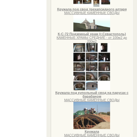
Кружала под свод трехапсидного алтаря
МАССИВНЫЕ КАМЕННЫЕ СВОДЫ
К-С-72 Подземный храм (г.Севастополь)
КАМЕННЫЕ ХРАМЫ СРЕДНИЕ - от 100м2 до
200м2
Кружала под купольный свод на парусах с
барабаном
МАССИВНЫЕ КАМЕННЫЕ СВОДЫ
Кружала
МАССИВНЫЕ КАМЕННЫЕ СВОДЫ