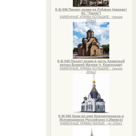
К-Б-046 Проект храма на Лубянке (вариант
АС "Терем")
КАМЕННЫЕ ХРАМЫ БОЛЬШИЕ - свыше
200м2
К-Б-045 Проект храма в честь Казанской
иконы Божией Матери (г. Краснодар)
КАМЕННЫЕ ХРАМЫ БОЛЬШИЕ - свыше
200м2
К-М-040 Храм во имя Новомучеников и
Исповедников Российских (г.Ижевск)
КАМЕННЫЕ ХРАМЫ МАЛЫЕ - до 100м2