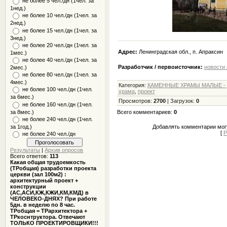
не более 5 чел./дн (1чел. за
1нед.)
не более 10 чел./дн (1чел. за
2нед.)
не более 15 чел./дн (1чел. за
3нед.)
не более 20 чел./дн (1чел. за
Адрес:
Ленинградская обл.
, п.
Апраксин
1мес.)
не более 40 чел./дн (1чел. за
Разработчик / первоисточник:
новости 
2мес.)
не более 80 чел./дн (1чел. за
4мес.)
Категория
:
КАМЕННЫЕ ХРАМЫ МАЛЫЕ - 
не более 100 чел./дн (1чел.
храма
,
проект
за 6мес.)
Просмотров
:
2700
|
Загрузок
:
0
не более 160 чел./дн (1чел.
за 8мес.)
Всего комментариев
:
0
не более 240 чел./дн (1чел.
за 1год.)
Добавлять комментарии могу
[
Р
не более 240 чел./дн
Результаты
|
Архив опросов
Всего ответов:
113
Какая общая трудоемкость
(ТРобщая) разработки проекта
церкви (зал 100м2) :
архитектурный проект +
конструкции
(АС,АСИ,КЖ,КЖИ,КМ,КМД) в
ЧЕЛОВЕКО-ДНЯХ? При работе
5дн. в неделю по 8 час.
ТРобщая = ТРархитектора +
ТРкоснтруктора. Отвечают
ТОЛЬКО ПРОЕКТИРОВЩИКИ!!!