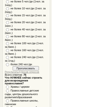
не более 5 чел./дн (1чел. за
1нед.)
не более 10 чел./дн (1чел. за
2нед.)
не более 15 чел./дн (1чел. за
3нед.)
не более 20 чел./дн (1чел. за
1мес.)
не более 40 чел./дн (1чел. за
2мес.)
не более 80 чел./дн (1чел. за
4мес.)
не более 100 чел./дн (1чел.
за 6мес.)
не более 160 чел./дн (1чел.
за 8мес.)
не более 240 чел./дн (1чел.
за 1год.)
более 240 чел./дн
Результаты
|
Архив опросов
Всего ответов:
76
Что НУЖНЕЕ сейчас строить
для возрождения
православия?
Храмы / церкви
Православные детские
сады, центры дошкольного
развития/образования
Православные школы,
гимназии