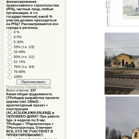
финансирования
православного строительства
(РПЦ, частные лица, любые
организации, в т.ч.
государственные) какой %
участия должен приходиться
на РПЦ? Рассматриваются все
города и регионы.
0 %
0-5%
5-30%
33% (т.е. 1/3)
34-49%
50% (т.е. 1/2)
51-74%
75% (т.е. 3/4)
76-90%
100%
Результаты
|
Архив опросов
Всего ответов:
237
Какая общая трудоемкость
(ТРобщая) разработки проекта
церкви (зал 100м2) :
архитектурный проект +
конструкции
(АС,АСИ,КЖ,КЖИ,КМ,КМД) в
ЧЕЛОВЕКО-ДНЯХ? При работе
5дн. в неделю по 8 час.
ТРобщая = ТРархитектора +
ТРкоснтруктора. Отвечают
ВСЕ, КТО НЕ УЧАСТВУЕТ В
ПРОЕКТИРОВАНИИ!!!