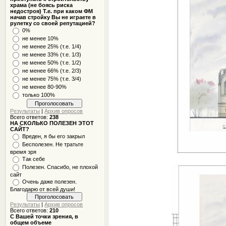
храма (не боясь риска
недостроя) Т.е. при каком ФМ
начав стройку Вы не играете в
рулетку со своей репутацией?
0%
не менее 10%
не менее 25% (т.е. 1/4)
не менее 33% (т.е. 1/3)
не менее 50% (т.е. 1/2)
не менее 66% (т.е. 2/3)
не менее 75% (т.е. 3/4)
не менее 80-90%
только 100%
Результаты
|
Архив опросов
Всего ответов:
238
НА СКОЛЬКО ПОЛЕЗЕН ЭТОТ
САЙТ?
Вреден, я бы его закрыл
Бесполезен. Не тратьте
время зря
Так себе
Полезен. Спасибо, не плохой
сайт
Очень даже полезен.
Благодарю от всей души!
Результаты
|
Архив опросов
Всего ответов:
210
С Вашей точки зрения, в
общем объеме