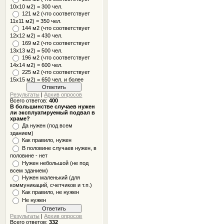
10x10 м2) = 300 чел.
121 м2 (что соответствует
11х11 м2) = 350 чел.
144 м2 (что соответствует
12х12 м2) = 430 чел.
169 м2 (что соответствует
13х13 м2) = 500 чел.
196 м2 (что соответствует
14х14 м2) = 600 чел.
225 м2 (что соответствует
15х15 м2) = 650 чел. и более
Результаты
|
Архив опросов
Всего ответов:
400
В большинстве случаев нужен
ли эксплуатируемый подвал в
храме?
Да нужен (под всем
зданием)
Как правило, нужен
В половине случаев нужен, в
половине - нет
Нужен небольшой (не под
всем зданием)
Нужен маленький (для
коммуникаций, счетчиков и т.п.)
Как правило, не нужен
Не нужен
Результаты
|
Архив опросов
Всего ответов:
332