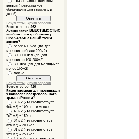
Православные семейные
центры (православное
образование для взрослых и
детей)
Результаты
|
Архив опросов
Всего ответов:
462
Храмы какой ВМЕСТИМОСТЬЮ
наиболее востребованы у
ПРИХОЖАН с Вашей точки
зрения?
более 600 чел. (пл. для
молящихся более 200м2)
300-600 чел. (пл. для
молящихся 100-200м2)
300 чел. (пл. для молящихся
менее 100м2)
любые
Результаты
|
Архив опросов
Всего ответов:
426
Какая площадь для молящихся
у наиболее востребованного
храма в России?
36 м2 (что соответствует
6x6 м2) = 100 чел. и менее
49 м2 (что соответствует
7x7 м2) = 150 чел.
64 м2 (что соответствует
8x8 м2) = 200 чел.
81 м2 (что соответствует
9х9 м2) = 250 чел.
100 м2 (что соответствует