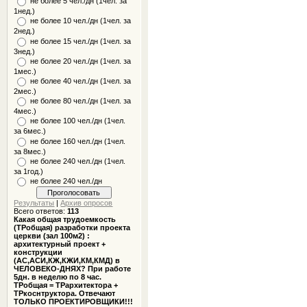
не более 5 чел./дн (1чел. за
1нед.)
не более 10 чел./дн (1чел. за
2нед.)
не более 15 чел./дн (1чел. за
3нед.)
не более 20 чел./дн (1чел. за
1мес.)
не более 40 чел./дн (1чел. за
2мес.)
не более 80 чел./дн (1чел. за
4мес.)
не более 100 чел./дн (1чел.
за 6мес.)
не более 160 чел./дн (1чел.
за 8мес.)
не более 240 чел./дн (1чел.
за 1год.)
не более 240 чел./дн
Результаты
|
Архив опросов
Всего ответов:
113
Какая общая трудоемкость
(ТРобщая) разработки проекта
церкви (зал 100м2) :
архитектурный проект +
конструкции
(АС,АСИ,КЖ,КЖИ,КМ,КМД) в
ЧЕЛОВЕКО-ДНЯХ? При работе
5дн. в неделю по 8 час.
ТРобщая = ТРархитектора +
ТРкоснтруктора. Отвечают
ТОЛЬКО ПРОЕКТИРОВЩИКИ!!!