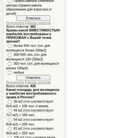
Православные семейные
центры (православное
образование для взрослых и
детей)
Результаты
|
Архив опросов
Всего ответов:
462
Храмы какой ВМЕСТИМОСТЬЮ
наиболее востребованы у
ПРИХОЖАН с Вашей точки
зрения?
более 600 чел. (пл. для
молящихся более 200м2)
300-600 чел. (пл. для
молящихся 100-200м2)
300 чел. (пл. для молящихся
менее 100м2)
любые
Результаты
|
Архив опросов
Всего ответов:
426
Какая площадь для молящихся
у наиболее востребованного
храма в России?
36 м2 (что соответствует
6x6 м2) = 100 чел. и менее
49 м2 (что соответствует
7x7 м2) = 150 чел.
64 м2 (что соответствует
8x8 м2) = 200 чел.
81 м2 (что соответствует
9х9 м2) = 250 чел.
100 м2 (что соответствует