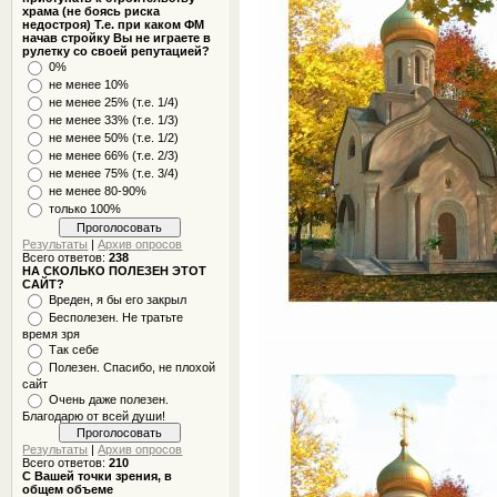
храма (не боясь риска
недостроя) Т.е. при каком ФМ
начав стройку Вы не играете в
рулетку со своей репутацией?
0%
не менее 10%
не менее 25% (т.е. 1/4)
не менее 33% (т.е. 1/3)
не менее 50% (т.е. 1/2)
не менее 66% (т.е. 2/3)
не менее 75% (т.е. 3/4)
не менее 80-90%
только 100%
Результаты
|
Архив опросов
Всего ответов:
238
НА СКОЛЬКО ПОЛЕЗЕН ЭТОТ
САЙТ?
Вреден, я бы его закрыл
Бесполезен. Не тратьте
время зря
Так себе
Полезен. Спасибо, не плохой
сайт
Очень даже полезен.
Благодарю от всей души!
Результаты
|
Архив опросов
Всего ответов:
210
С Вашей точки зрения, в
общем объеме