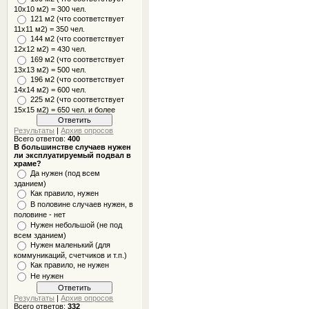
10x10 м2) = 300 чел.
121 м2 (что соответствует
11х11 м2) = 350 чел.
144 м2 (что соответствует
12х12 м2) = 430 чел.
169 м2 (что соответствует
13х13 м2) = 500 чел.
196 м2 (что соответствует
14х14 м2) = 600 чел.
225 м2 (что соответствует
15х15 м2) = 650 чел. и более
Результаты
|
Архив опросов
Всего ответов:
400
В большинстве случаев нужен
ли эксплуатируемый подвал в
храме?
Да нужен (под всем
зданием)
Как правило, нужен
В половине случаев нужен, в
половине - нет
Нужен небольшой (не под
всем зданием)
Нужен маленький (для
коммуникаций, счетчиков и т.п.)
Как правило, не нужен
Не нужен
Результаты
|
Архив опросов
Всего ответов:
332