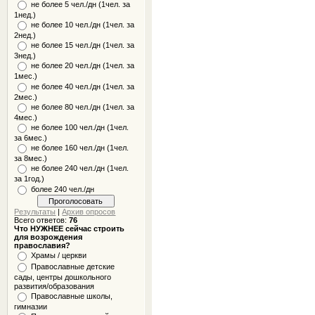
не более 5 чел./дн (1чел. за
1нед.)
не более 10 чел./дн (1чел. за
2нед.)
не более 15 чел./дн (1чел. за
3нед.)
не более 20 чел./дн (1чел. за
1мес.)
не более 40 чел./дн (1чел. за
2мес.)
не более 80 чел./дн (1чел. за
4мес.)
не более 100 чел./дн (1чел.
за 6мес.)
не более 160 чел./дн (1чел.
за 8мес.)
не более 240 чел./дн (1чел.
за 1год.)
более 240 чел./дн
Результаты
|
Архив опросов
Всего ответов:
76
Что НУЖНЕЕ сейчас строить
для возрождения
православия?
Храмы / церкви
Православные детские
сады, центры дошкольного
развития/образования
Православные школы,
гимназии