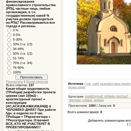
финансирования
православного строительства
(РПЦ, частные лица, любые
организации, в т.ч.
государственные) какой %
участия должен приходиться
на РПЦ? Рассматриваются все
города и регионы.
0 %
0-5%
5-30%
33% (т.е. 1/3)
34-49%
50% (т.е. 1/2)
51-74%
75% (т.е. 3/4)
76-90%
100%
Результаты
|
Архив опросов
Источник :
оф. сайт разработчика проек
Всего ответов:
237
моностыря"
Какая общая трудоемкость
(ТРобщая) разработки проекта
церкви (зал 100м2) :
Категория
:
КАМЕННЫЕ ХРАМЫ МАЛЫЕ - 
архитектурный проект +
чертежи
,
храма
,
церкви
конструкции
Просмотров
:
1684
|
Загрузок
:
0
(АС,АСИ,КЖ,КЖИ,КМ,КМД) в
ЧЕЛОВЕКО-ДНЯХ? При работе
Всего комментариев
:
0
5дн. в неделю по 8 час.
ТРобщая = ТРархитектора +
ТРкоснтруктора. Отвечают
Добавлять комментарии могу
ВСЕ, КТО НЕ УЧАСТВУЕТ В
[
Р
ПРОЕКТИРОВАНИИ!!!