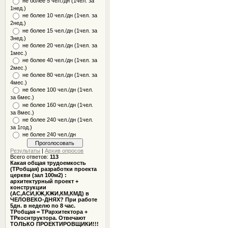
не более 5 чел./дн (1чел. за
1нед.)
не более 10 чел./дн (1чел. за
2нед.)
не более 15 чел./дн (1чел. за
3нед.)
не более 20 чел./дн (1чел. за
1мес.)
не более 40 чел./дн (1чел. за
2мес.)
не более 80 чел./дн (1чел. за
4мес.)
не более 100 чел./дн (1чел.
за 6мес.)
не более 160 чел./дн (1чел.
за 8мес.)
не более 240 чел./дн (1чел.
за 1год.)
не более 240 чел./дн
Результаты
|
Архив опросов
Всего ответов:
113
Какая общая трудоемкость
(ТРобщая) разработки проекта
церкви (зал 100м2) :
архитектурный проект +
конструкции
(АС,АСИ,КЖ,КЖИ,КМ,КМД) в
ЧЕЛОВЕКО-ДНЯХ? При работе
5дн. в неделю по 8 час.
ТРобщая = ТРархитектора +
ТРкоснтруктора. Отвечают
ТОЛЬКО ПРОЕКТИРОВЩИКИ!!!