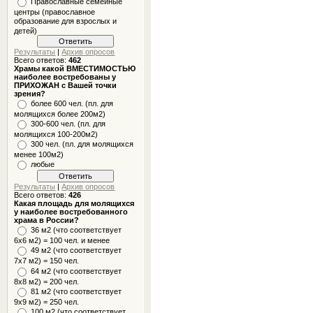
Православные семейные
центры (православное
образование для взрослых и
детей)
Результаты
|
Архив опросов
Всего ответов:
462
Храмы какой ВМЕСТИМОСТЬЮ
наиболее востребованы у
ПРИХОЖАН с Вашей точки
зрения?
более 600 чел. (пл. для
молящихся более 200м2)
300-600 чел. (пл. для
молящихся 100-200м2)
300 чел. (пл. для молящихся
менее 100м2)
любые
Результаты
|
Архив опросов
Всего ответов:
426
Какая площадь для молящихся
у наиболее востребованного
храма в России?
36 м2 (что соответствует
6x6 м2) = 100 чел. и менее
49 м2 (что соответствует
7x7 м2) = 150 чел.
64 м2 (что соответствует
8x8 м2) = 200 чел.
81 м2 (что соответствует
9х9 м2) = 250 чел.
100 м2 (что соответствует