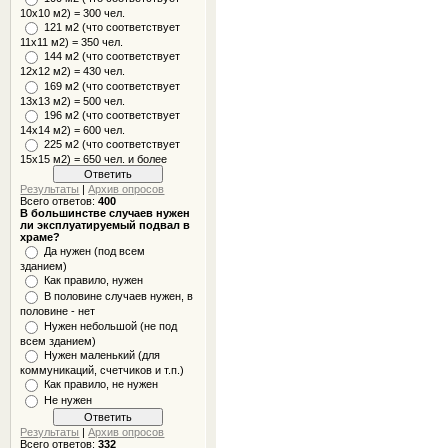
10x10 м2) = 300 чел.
121 м2 (что соответствует
11х11 м2) = 350 чел.
144 м2 (что соответствует
12х12 м2) = 430 чел.
169 м2 (что соответствует
13х13 м2) = 500 чел.
196 м2 (что соответствует
14х14 м2) = 600 чел.
225 м2 (что соответствует
15х15 м2) = 650 чел. и более
Результаты
|
Архив опросов
Всего ответов:
400
В большинстве случаев нужен
ли эксплуатируемый подвал в
храме?
Да нужен (под всем
зданием)
Как правило, нужен
В половине случаев нужен, в
половине - нет
Нужен небольшой (не под
всем зданием)
Нужен маленький (для
коммуникаций, счетчиков и т.п.)
Как правило, не нужен
Не нужен
Результаты
|
Архив опросов
Всего ответов:
332