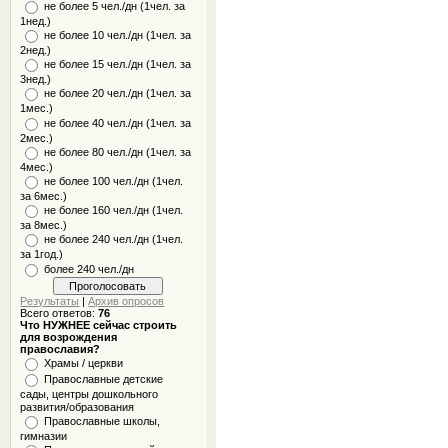
не более 5 чел./дн (1чел. за
1нед.)
не более 10 чел./дн (1чел. за
2нед.)
не более 15 чел./дн (1чел. за
3нед.)
не более 20 чел./дн (1чел. за
1мес.)
не более 40 чел./дн (1чел. за
2мес.)
не более 80 чел./дн (1чел. за
4мес.)
не более 100 чел./дн (1чел.
за 6мес.)
не более 160 чел./дн (1чел.
за 8мес.)
не более 240 чел./дн (1чел.
за 1год.)
более 240 чел./дн
Результаты
|
Архив опросов
Всего ответов:
76
Что НУЖНЕЕ сейчас строить
для возрождения
православия?
Храмы / церкви
Православные детские
сады, центры дошкольного
развития/образования
Православные школы,
гимназии