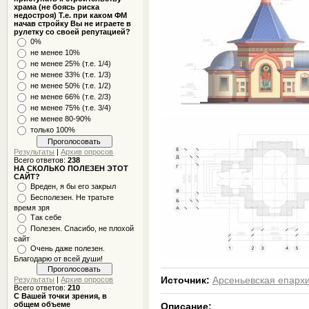
храма (не боясь риска
недостроя) Т.е. при каком ФМ
начав стройку Вы не играете в
рулетку со своей репутацией?
0%
не менее 10%
не менее 25% (т.е. 1/4)
не менее 33% (т.е. 1/3)
не менее 50% (т.е. 1/2)
не менее 66% (т.е. 2/3)
не менее 75% (т.е. 3/4)
не менее 80-90%
только 100%
Результаты
|
Архив опросов
Всего ответов:
238
НА СКОЛЬКО ПОЛЕЗЕН ЭТОТ
САЙТ?
Вреден, я бы его закрыл
Бесполезен. Не тратьте
время зря
Так себе
Полезен. Спасибо, не плохой
сайт
Очень даже полезен.
Благодарю от всей души!
Результаты
|
Архив опросов
Источник:
Арсеньевская епарх
Всего ответов:
210
С Вашей точки зрения, в
общем объеме
Описание: