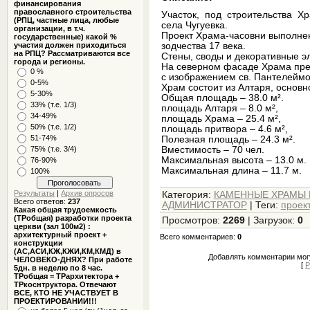
финансирования
православного строительства
Участок, под строительства Х
(РПЦ, частные лица, любые
села Чугуевка.
организации, в т.ч.
Проект Храма-часовни выполнен
государственные) какой %
участия должен приходиться
зодчества 17 века.
на РПЦ? Рассматриваются все
Стены, своды и декоративные э
города и регионы.
На северном фасаде Храма пре
0 %
с изображением св. Пантелеймо
0-5%
Храм состоит из Алтаря, основн
5-30%
Общая площадь – 38.0 м².
33% (т.е. 1/3)
площадь Алтаря – 8.0 м²,
34-49%
площадь Храма – 25.4 м²,
50% (т.е. 1/2)
площадь притвора – 4.6 м²,
51-74%
Полезная площадь – 24.3 м².
75% (т.е. 3/4)
Вместимость – 70 чел.
Максимальная высота – 13.0 м.
76-90%
Максимальная длина – 11.7 м.
100%
Результаты
|
Архив опросов
Категория
:
КАМЕННЫЕ ХРАМЫ М
Всего ответов:
237
АДМИНИСТРАТОР
|
Теги
:
проект
Какая общая трудоемкость
(ТРобщая) разработки проекта
Просмотров
:
2269
|
Загрузок
:
0
церкви (зал 100м2) :
архитектурный проект +
Всего комментариев
:
0
конструкции
(АС,АСИ,КЖ,КЖИ,КМ,КМД) в
Добавлять комментарии могу
ЧЕЛОВЕКО-ДНЯХ? При работе
[
Р
5дн. в неделю по 8 час.
ТРобщая = ТРархитектора +
ТРкоснтруктора. Отвечают
ВСЕ, КТО НЕ УЧАСТВУЕТ В
ПРОЕКТИРОВАНИИ!!!