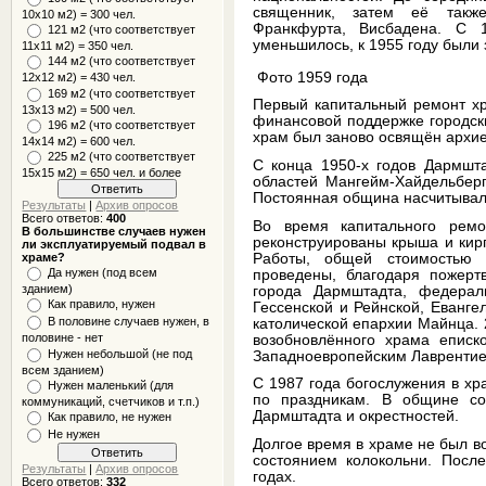
священник, затем её такж
10x10 м2) = 300 чел.
Франкфурта, Висбадена. С 1
121 м2 (что соответствует
уменьшилось, к 1955 году были
11х11 м2) = 350 чел.
144 м2 (что соответствует
Фото 1959 года
12х12 м2) = 430 чел.
169 м2 (что соответствует
Первый капитальный ремонт х
13х13 м2) = 500 чел.
финансовой поддержке городск
196 м2 (что соответствует
храм был заново освящён архие
14х14 м2) = 600 чел.
225 м2 (что соответствует
С конца 1950-х годов Дармшт
15х15 м2) = 650 чел. и более
областей Мангейм-Хайдельберг
Постоянная община насчитыва
Результаты
|
Архив опросов
Всего ответов:
400
Во время капитального ремо
В большинстве случаев нужен
реконструированы крыша и кирп
ли эксплуатируемый подвал в
Работы, общей стоимостью
храме?
Да нужен (под всем
проведены, благодаря пожерт
зданием)
города Дармштадта, федерал
Как правило, нужен
Гессенской и Рейнской, Еванге
В половине случаев нужен, в
католической епархии Майнца. 
половине - нет
возобновлённого храма еписк
Нужен небольшой (не под
Западноевропейским Лаврентие
всем зданием)
С 1987 года богослужения в хр
Нужен маленький (для
по праздникам. В общине со
коммуникаций, счетчиков и т.п.)
Дармштадта и окрестностей.
Как правило, не нужен
Не нужен
Долгое время в храме не был в
состоянием колокольни. Посл
Результаты
|
Архив опросов
годах.
Всего ответов:
332