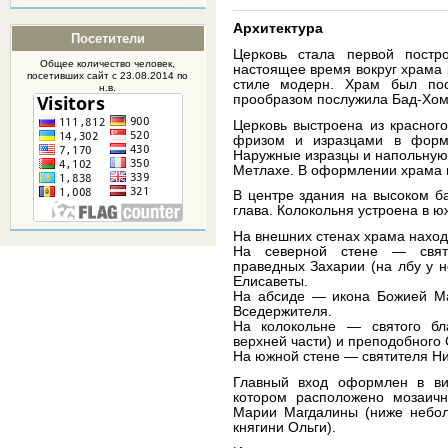
Архитектура
Посетители
Церковь стала первой постро
Общее количество человек,
настоящее время вокруг храма
посетивших
сайт
с 23.08.2014 по
стиле модерн. Храм был пос
н.в.
прообразом послужила Бад-Хомб
Церковь выстроена из красног
фризом и изразцами в форм
Наружные изразцы и на­польную 
Метлахе. В оформлении храма и
В центре здания на высоком б
глава. Коло­кольня устроена в ю
На внешних стенах храма наход
На северной стене — свято
праведных Захарии (на лбу у н
Елисаветы.
На абсиде — икона Божией Мат
Вседержителя.
На колокольне — святого бла
верхней части) и преподобного
На южной стене — святителя Ни
Главный вход оформлен в ви
котором расположено мозаичн
Марии Магдалины (ниже небол
княгини Ольги).