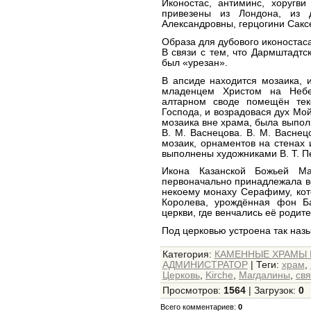
Иконостас, антиминс, хоругв
привезены из Лондона, из 
Александровны, герцогини Саксе
Образа для дубового иконоста
В связи с тем, что Дармштадтс
был «урезан».
В апсиде находится мозаика,
младенцем Христом на Небе
алтарном своде помещён тек
Господа, и возрадовася дух Мой
мозаика вне храма, была выпол
В. М. Васнецова. В. М. Васнец
мозаик, орнаментов на стенах 
выполнены художниками В. Т. П
Икона Казанской Божьей Ма
первоначально принадлежала в
некоему монаху Серафиму, кот
Королева, урождённая фон Ба
церкви, где венчались её родите
Под церковью устроена так на
Категория
:
КАМЕННЫЕ ХРАМЫ М
АДМИНИСТРАТОР
|
Теги
:
храм
,
Церковь
,
Kirche
,
Магдалины
,
свя
Просмотров
:
1564
|
Загрузок
:
0
Всего комментариев
:
0