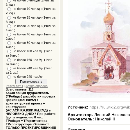
не более 5 чел./дн (1чел. за
1нед.)
не более 10 чел./дн (1чел. за
2нед.)
не более 15 чел./дн (1чел. за
3нед.)
не более 20 чел./дн (1чел. за
1мес.)
не более 40 чел./дн (1чел. за
2мес.)
не более 80 чел./дн (1чел. за
4мес.)
не более 100 чел./дн (1чел.
за 6мес.)
не более 160 чел./дн (1чел.
за 8мес.)
не более 240 чел./дн (1чел.
за 1год.)
не более 240 чел./дн
Результаты
|
Архив опросов
Всего ответов:
113
Какая общая трудоемкость
(ТРобщая) разработки проекта
церкви (зал 100м2) :
архитектурный проект +
конструкции
Источник:
https://ru.wiki2.or
(АС,АСИ,КЖ,КЖИ,КМ,КМД) в
ЧЕЛОВЕКО-ДНЯХ? При работе
Архитектор:
Леонтий Николаев
5дн. в неделю по 8 час.
Основатель:
Николай II
ТРобщая = ТРархитектора +
ТРкоснтруктора. Отвечают
ТОЛЬКО ПРОЕКТИРОВЩИКИ!!!
История