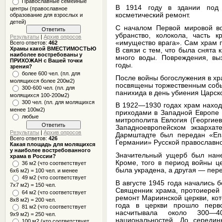
Православные семейные
В 1914 году в здании под 
центры (православное
косметический ремонт.
образование для взрослых и
детей)
С началом Первой мировой во
убранство, колокола, часть 
Результаты
|
Архив опросов
«имущество врага». Сам храм 
Всего ответов:
462
Храмы какой ВМЕСТИМОСТЬЮ
В связи с тем, что была снята 
наиболее востребованы у
много воды. Повреждения, вы
ПРИХОЖАН с Вашей точки
годы.
зрения?
более 600 чел. (пл. для
После войны богослужения в хр
молящихся более 200м2)
посвящены торжественным собы
300-600 чел. (пл. для
панихида в день убиения Царск
молящихся 100-200м2)
300 чел. (пл. для молящихся
В 1922—1930 годах храм наход
менее 100м2)
приходами в Западной Европе 
любые
митрополита Евлогия (Георгиев
Западноевропейском экзархат
Результаты
|
Архив опросов
Дармштадте был передан «Еп
Всего ответов:
426
Германии» Русской православно
Какая площадь для молящихся
у наиболее востребованного
Значительный ущерб был нане
храма в России?
Кроме, того в период войны ц
36 м2 (что соответствует
была украдена, а другая — пер
6x6 м2) = 100 чел. и менее
49 м2 (что соответствует
В августе 1945 года начались 
7x7 м2) = 150 чел.
Священник храма, протоиерей 
64 м2 (что соответствует
ремонт Мариинской церкви, кот
8x8 м2) = 200 чел.
года в церкви прошло перв
81 м2 (что соответствует
насчитывала около 300—4
9х9 м2) = 250 чел.
национальностей. До середи
100 м2 (что соответствует