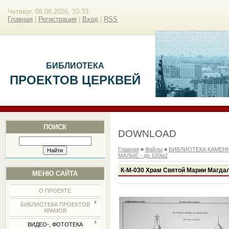
Четверг, 06.08.2026, 10:33
Главная
|
Регистрация
|
Вход
|
RSS
БИБЛИОТЕКА
ПРОЕКТОВ ЦЕРКВЕЙ
ПОИСК
DOWNLOAD
Главная
»
Файлы
»
БИБЛИОТЕКА КАМЕН
МАЛЫЕ - до 100м2
К-М-030 Храм Святой Марии Магдал
МЕНЮ САЙТА
О ПРОЕКТЕ
БИБЛИОТЕКА ПРОЕКТОВ
ХРАМОВ
ВИДЕО-, ФОТОТЕКА