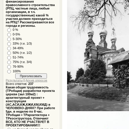
финансирования
православного строительства
(РПЦ, частные лица, любые
организации, в т.ч.
государственные) какой %
участия должен приходиться
на РПЦ? Рассматриваются все
города и регионы.
0 %
0-5%
5-30%
33% (т.е. 1/3)
34-49%
50% (т.е. 1/2)
51-74%
75% (т.е. 3/4)
76-90%
100%
Результаты
|
Архив опросов
Всего ответов:
237
Какая общая трудоемкость
(ТРобщая) разработки проекта
церкви (зал 100м2) :
архитектурный проект +
конструкции
(АС,АСИ,КЖ,КЖИ,КМ,КМД) в
ЧЕЛОВЕКО-ДНЯХ? При работе
5дн. в неделю по 8 час.
ТРобщая = ТРархитектора +
ТРкоснтруктора. Отвечают
ВСЕ, КТО НЕ УЧАСТВУЕТ В
ПРОЕКТИРОВАНИИ!!!