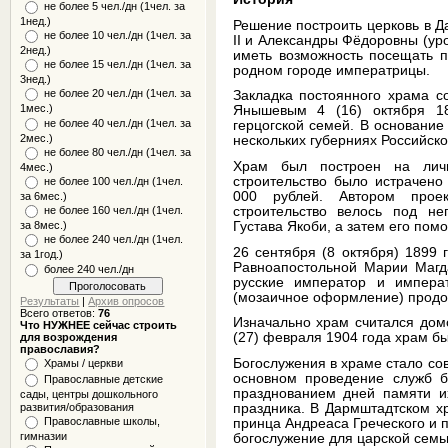
не более 5 чел./дн (1чел. за
1нед.)
Решение построить церковь в 
не более 10 чел./дн (1чел. за
II и Александры Фёдоровны (у
2нед.)
иметь возможность посещать 
не более 15 чел./дн (1чел. за
родном городе императрицы.
3нед.)
не более 20 чел./дн (1чел. за
Закладка постоянного храма 
1мес.)
Янышевым 4 (16) октября 18
не более 40 чел./дн (1чел. за
герцогской семей. В основание
2мес.)
нескольких губерниях Российск
не более 80 чел./дн (1чел. за
Храм был построен на личн
4мес.)
строительство было истрачено
не более 100 чел./дн (1чел.
000 рублей. Автором проек
за 6мес.)
строительство велось под не
не более 160 чел./дн (1чел.
Густава Якоби, а затем его по
за 8мес.)
не более 240 чел./дн (1чел.
26 сентября (8 октября) 1899
за 1год.)
Равноапостольной Марии Магда
более 240 чел./дн
русские император и импера
(мозаичное оформление) продол
Результаты
|
Архив опросов
Всего ответов:
76
Изначально храм считался дом
Что НУЖНЕЕ сейчас строить
(27) февраля 1904 года храм б
для возрождения
православия?
Богослужения в храме стало со
Храмы / церкви
основном проведение служб б
Православные детские
празднованием дней памяти их
сады, центры дошкольного
праздника. В Дармштадтском х
развития/образования
Православные школы,
принца Андреаса Греческого и
гимназии
богослужение для царской семьи