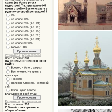
храма (не боясь риска
недостроя) Т.е. при каком ФМ
начав стройку Вы не играете в
рулетку со своей репутацией?
0%
не менее 10%
не менее 25% (т.е. 1/4)
не менее 33% (т.е. 1/3)
не менее 50% (т.е. 1/2)
не менее 66% (т.е. 2/3)
не менее 75% (т.е. 3/4)
не менее 80-90%
только 100%
Результаты
|
Архив опросов
Всего ответов:
238
НА СКОЛЬКО ПОЛЕЗЕН ЭТОТ
САЙТ?
Вреден, я бы его закрыл
Бесполезен. Не тратьте
время зря
Так себе
Полезен. Спасибо, не плохой
сайт
Очень даже полезен.
Благодарю от всей души!
Результаты
|
Архив опросов
Всего ответов:
210
С Вашей точки зрения, в
общем объеме