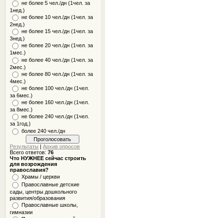
не более 5 чел./дн (1чел. за
1нед.)
не более 10 чел./дн (1чел. за
2нед.)
не более 15 чел./дн (1чел. за
3нед.)
не более 20 чел./дн (1чел. за
1мес.)
не более 40 чел./дн (1чел. за
2мес.)
не более 80 чел./дн (1чел. за
4мес.)
не более 100 чел./дн (1чел.
за 6мес.)
не более 160 чел./дн (1чел.
за 8мес.)
не более 240 чел./дн (1чел.
за 1год.)
более 240 чел./дн
Результаты
|
Архив опросов
Всего ответов:
76
Что НУЖНЕЕ сейчас строить
для возрождения
православия?
Храмы / церкви
Православные детские
сады, центры дошкольного
развития/образования
Православные школы,
гимназии