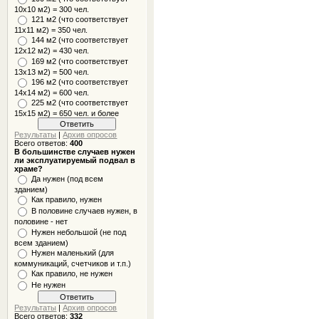
10x10 м2) = 300 чел.
121 м2 (что соответствует
11х11 м2) = 350 чел.
144 м2 (что соответствует
12х12 м2) = 430 чел.
169 м2 (что соответствует
13х13 м2) = 500 чел.
196 м2 (что соответствует
14х14 м2) = 600 чел.
225 м2 (что соответствует
15х15 м2) = 650 чел. и более
Результаты
|
Архив опросов
Всего ответов:
400
В большинстве случаев нужен
ли эксплуатируемый подвал в
храме?
Да нужен (под всем
зданием)
Как правило, нужен
В половине случаев нужен, в
половине - нет
Нужен небольшой (не под
всем зданием)
Нужен маленький (для
коммуникаций, счетчиков и т.п.)
Как правило, не нужен
Не нужен
Результаты
|
Архив опросов
Всего ответов:
332