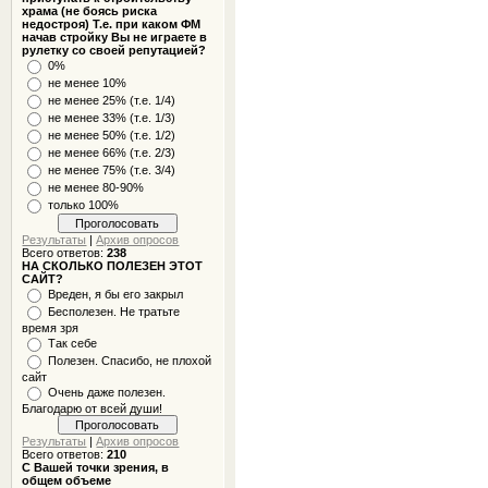
храма (не боясь риска
недостроя) Т.е. при каком ФМ
начав стройку Вы не играете в
рулетку со своей репутацией?
0%
не менее 10%
не менее 25% (т.е. 1/4)
не менее 33% (т.е. 1/3)
не менее 50% (т.е. 1/2)
не менее 66% (т.е. 2/3)
не менее 75% (т.е. 3/4)
не менее 80-90%
только 100%
Результаты
|
Архив опросов
Всего ответов:
238
НА СКОЛЬКО ПОЛЕЗЕН ЭТОТ
САЙТ?
Вреден, я бы его закрыл
Бесполезен. Не тратьте
время зря
Так себе
Полезен. Спасибо, не плохой
сайт
Очень даже полезен.
Благодарю от всей души!
Результаты
|
Архив опросов
Всего ответов:
210
С Вашей точки зрения, в
общем объеме