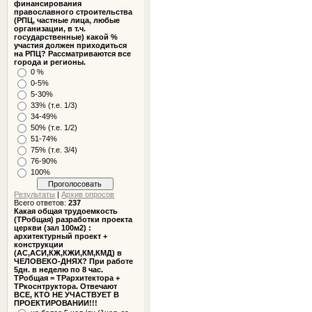
финансирования
православного строительства
(РПЦ, частные лица, любые
организации, в т.ч.
государственные) какой %
участия должен приходиться
на РПЦ? Рассматриваются все
города и регионы.
0 %
0-5%
5-30%
33% (т.е. 1/3)
34-49%
50% (т.е. 1/2)
51-74%
75% (т.е. 3/4)
76-90%
100%
Результаты
|
Архив опросов
Всего ответов:
237
Какая общая трудоемкость
(ТРобщая) разработки проекта
церкви (зал 100м2) :
архитектурный проект +
конструкции
(АС,АСИ,КЖ,КЖИ,КМ,КМД) в
ЧЕЛОВЕКО-ДНЯХ? При работе
5дн. в неделю по 8 час.
ТРобщая = ТРархитектора +
ТРкоснтруктора. Отвечают
ВСЕ, КТО НЕ УЧАСТВУЕТ В
ПРОЕКТИРОВАНИИ!!!