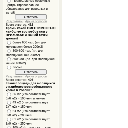
Православные семейные
центры (православное
образование для взрослых и
детей)
Результаты
|
Архив опросов
Всего ответов:
462
Храмы какой ВМЕСТИМОСТЬЮ
наиболее востребованы у
ПРИХОЖАН с Вашей точки
зрения?
более 600 чел. (пл. для
молящихся более 200м2)
300-600 чел. (пл. для
молящихся 100-200м2)
300 чел. (пл. для молящихся
менее 100м2)
любые
Результаты
|
Архив опросов
Всего ответов:
426
Какая площадь для молящихся
у наиболее востребованного
храма в России?
36 м2 (что соответствует
6x6 м2) = 100 чел. и менее
49 м2 (что соответствует
7x7 м2) = 150 чел.
64 м2 (что соответствует
8x8 м2) = 200 чел.
81 м2 (что соответствует
9х9 м2) = 250 чел.
100 м2 (что соответствует