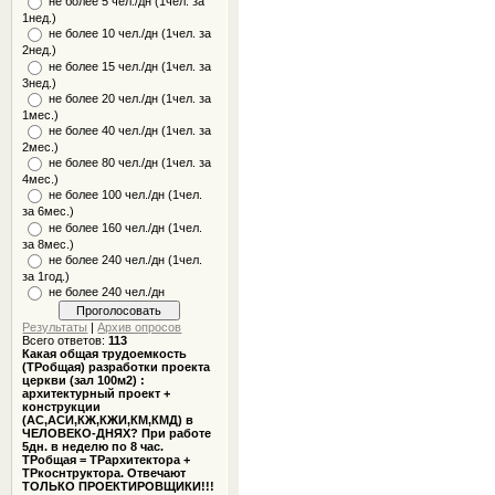
не более 5 чел./дн (1чел. за
1нед.)
не более 10 чел./дн (1чел. за
2нед.)
не более 15 чел./дн (1чел. за
3нед.)
не более 20 чел./дн (1чел. за
1мес.)
не более 40 чел./дн (1чел. за
2мес.)
не более 80 чел./дн (1чел. за
4мес.)
не более 100 чел./дн (1чел.
за 6мес.)
не более 160 чел./дн (1чел.
за 8мес.)
не более 240 чел./дн (1чел.
за 1год.)
не более 240 чел./дн
Результаты
|
Архив опросов
Всего ответов:
113
Какая общая трудоемкость
(ТРобщая) разработки проекта
церкви (зал 100м2) :
архитектурный проект +
конструкции
(АС,АСИ,КЖ,КЖИ,КМ,КМД) в
ЧЕЛОВЕКО-ДНЯХ? При работе
5дн. в неделю по 8 час.
ТРобщая = ТРархитектора +
ТРкоснтруктора. Отвечают
ТОЛЬКО ПРОЕКТИРОВЩИКИ!!!