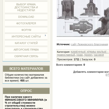
ВЫБОР ХРАМА.
ДОСТОИНСТВА И
НЕДОСТАТКИ
DOWNLOAD
ФОТОГАЛЕРЕЯ
ФОРУМ
ИНТЕРЕСНЫЕ САЙТЫ
КАТАЛОГ СТАТЕЙ
Источник:
сайт Лежневского благочиния
АВТОРСКИЕ ПРАВА
Категория
:
КАМЕННЫЕ ХРАМЫ МАЛЫЕ - 
православный
,
храм
,
проект
,
часовня
ОБРАТНАЯ СВЯЗЬ
Просмотров
:
1711
|
Загрузок
:
0
Всего комментариев
:
0
ВСЕГО МАТЕРИАЛОВ
Добавлять комментарии могу
Общее количество материалов
[
Р
библиотеки (на сайт добавлено за
все время):
455
шт.
ОПРОС
При наличии какого
ФИНАНСОВОГО МИНИМУМА (в
% от общей стоимости
строительства) можно
приступать к строительству