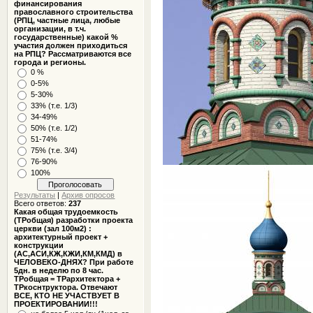
финансирования
православного строительства
(РПЦ, частные лица, любые
организации, в т.ч.
государственные) какой %
участия должен приходиться
на РПЦ? Рассматриваются все
города и регионы.
0 %
0-5%
5-30%
33% (т.е. 1/3)
34-49%
50% (т.е. 1/2)
51-74%
75% (т.е. 3/4)
76-90%
100%
Результаты
|
Архив опросов
Всего ответов:
237
Какая общая трудоемкость
(ТРобщая) разработки проекта
церкви (зал 100м2) :
архитектурный проект +
конструкции
(АС,АСИ,КЖ,КЖИ,КМ,КМД) в
ЧЕЛОВЕКО-ДНЯХ? При работе
5дн. в неделю по 8 час.
ТРобщая = ТРархитектора +
ТРкоснтруктора. Отвечают
ВСЕ, КТО НЕ УЧАСТВУЕТ В
ПРОЕКТИРОВАНИИ!!!