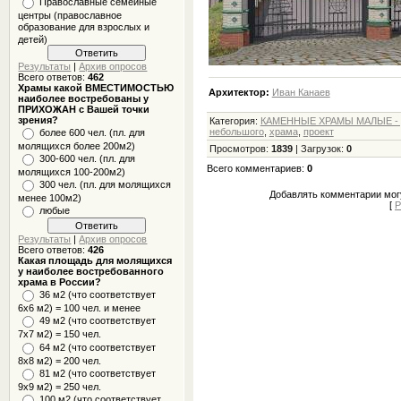
Православные семейные
центры (православное
образование для взрослых и
детей)
Результаты
|
Архив опросов
Всего ответов:
462
Храмы какой ВМЕСТИМОСТЬЮ
Архитектор:
Иван Канаев
наиболее востребованы у
ПРИХОЖАН с Вашей точки
зрения?
Категория
:
КАМЕННЫЕ ХРАМЫ МАЛЫЕ - 
небольшого
,
храма
,
проект
более 600 чел. (пл. для
молящихся более 200м2)
Просмотров
:
1839
|
Загрузок
:
0
300-600 чел. (пл. для
Всего комментариев
:
0
молящихся 100-200м2)
300 чел. (пл. для молящихся
Добавлять комментарии могу
менее 100м2)
[
Р
любые
Результаты
|
Архив опросов
Всего ответов:
426
Какая площадь для молящихся
у наиболее востребованного
храма в России?
36 м2 (что соответствует
6x6 м2) = 100 чел. и менее
49 м2 (что соответствует
7x7 м2) = 150 чел.
64 м2 (что соответствует
8x8 м2) = 200 чел.
81 м2 (что соответствует
9х9 м2) = 250 чел.
100 м2 (что соответствует