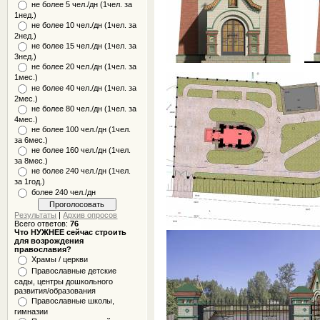
не более 5 чел./дн (1чел. за
1нед.)
не более 10 чел./дн (1чел. за
2нед.)
не более 15 чел./дн (1чел. за
3нед.)
не более 20 чел./дн (1чел. за
1мес.)
не более 40 чел./дн (1чел. за
2мес.)
не более 80 чел./дн (1чел. за
4мес.)
не более 100 чел./дн (1чел.
за 6мес.)
не более 160 чел./дн (1чел.
за 8мес.)
не более 240 чел./дн (1чел.
за 1год.)
более 240 чел./дн
Результаты
|
Архив опросов
Всего ответов:
76
Что НУЖНЕЕ сейчас строить
для возрождения
православия?
Храмы / церкви
Православные детские
сады, центры дошкольного
развития/образования
Православные школы,
гимназии