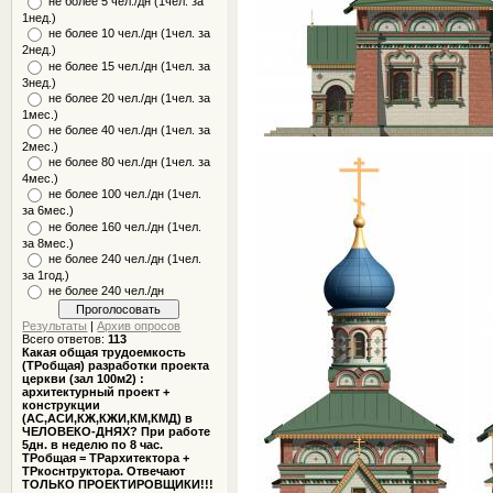
не более 5 чел./дн (1чел. за
1нед.)
не более 10 чел./дн (1чел. за
2нед.)
не более 15 чел./дн (1чел. за
3нед.)
не более 20 чел./дн (1чел. за
1мес.)
не более 40 чел./дн (1чел. за
2мес.)
не более 80 чел./дн (1чел. за
4мес.)
не более 100 чел./дн (1чел.
за 6мес.)
не более 160 чел./дн (1чел.
за 8мес.)
не более 240 чел./дн (1чел.
за 1год.)
не более 240 чел./дн
Результаты
|
Архив опросов
Всего ответов:
113
Какая общая трудоемкость
(ТРобщая) разработки проекта
церкви (зал 100м2) :
архитектурный проект +
конструкции
(АС,АСИ,КЖ,КЖИ,КМ,КМД) в
ЧЕЛОВЕКО-ДНЯХ? При работе
5дн. в неделю по 8 час.
ТРобщая = ТРархитектора +
ТРкоснтруктора. Отвечают
ТОЛЬКО ПРОЕКТИРОВЩИКИ!!!