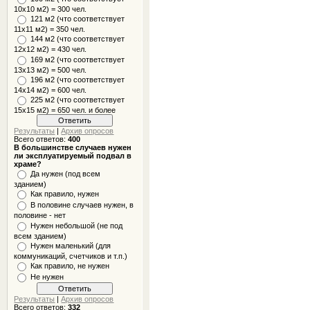
10x10 м2) = 300 чел.
121 м2 (что соответствует
11х11 м2) = 350 чел.
144 м2 (что соответствует
12х12 м2) = 430 чел.
169 м2 (что соответствует
13х13 м2) = 500 чел.
196 м2 (что соответствует
14х14 м2) = 600 чел.
225 м2 (что соответствует
15х15 м2) = 650 чел. и более
Результаты
|
Архив опросов
Всего ответов:
400
В большинстве случаев нужен
ли эксплуатируемый подвал в
храме?
Да нужен (под всем
зданием)
Как правило, нужен
В половине случаев нужен, в
половине - нет
Нужен небольшой (не под
всем зданием)
Нужен маленький (для
коммуникаций, счетчиков и т.п.)
Как правило, не нужен
Не нужен
Результаты
|
Архив опросов
Всего ответов:
332