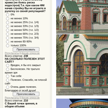
храма (не боясь риска
недостроя) Т.е. при каком ФМ
начав стройку Вы не играете в
рулетку со своей репутацией?
0%
не менее 10%
не менее 25% (т.е. 1/4)
не менее 33% (т.е. 1/3)
не менее 50% (т.е. 1/2)
не менее 66% (т.е. 2/3)
не менее 75% (т.е. 3/4)
не менее 80-90%
только 100%
Результаты
|
Архив опросов
Всего ответов:
238
НА СКОЛЬКО ПОЛЕЗЕН ЭТОТ
САЙТ?
Вреден, я бы его закрыл
Бесполезен. Не тратьте
время зря
Так себе
Полезен. Спасибо, не плохой
сайт
Очень даже полезен.
Благодарю от всей души!
Результаты
|
Архив опросов
Всего ответов:
210
С Вашей точки зрения, в
общем объеме