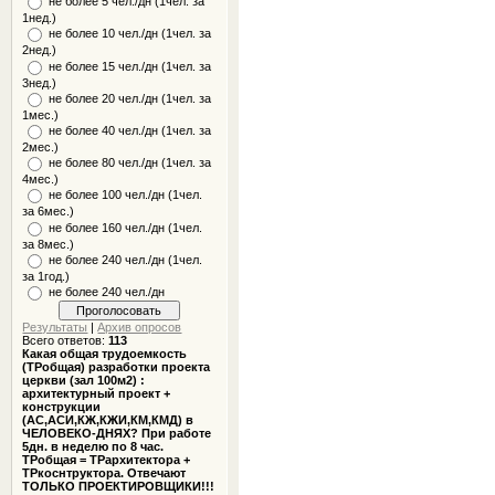
не более 5 чел./дн (1чел. за
1нед.)
не более 10 чел./дн (1чел. за
2нед.)
не более 15 чел./дн (1чел. за
3нед.)
не более 20 чел./дн (1чел. за
1мес.)
не более 40 чел./дн (1чел. за
2мес.)
не более 80 чел./дн (1чел. за
4мес.)
не более 100 чел./дн (1чел.
за 6мес.)
не более 160 чел./дн (1чел.
за 8мес.)
не более 240 чел./дн (1чел.
за 1год.)
не более 240 чел./дн
Результаты
|
Архив опросов
Всего ответов:
113
Какая общая трудоемкость
(ТРобщая) разработки проекта
церкви (зал 100м2) :
архитектурный проект +
конструкции
(АС,АСИ,КЖ,КЖИ,КМ,КМД) в
ЧЕЛОВЕКО-ДНЯХ? При работе
5дн. в неделю по 8 час.
ТРобщая = ТРархитектора +
ТРкоснтруктора. Отвечают
ТОЛЬКО ПРОЕКТИРОВЩИКИ!!!