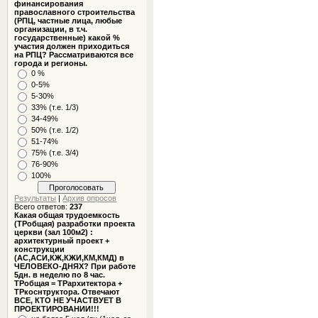
финансирования
православного строительства
(РПЦ, частные лица, любые
организации, в т.ч.
государственные) какой %
участия должен приходиться
на РПЦ? Рассматриваются все
города и регионы.
0 %
0-5%
5-30%
33% (т.е. 1/3)
34-49%
50% (т.е. 1/2)
51-74%
75% (т.е. 3/4)
76-90%
100%
Результаты
|
Архив опросов
Всего ответов:
237
Какая общая трудоемкость
(ТРобщая) разработки проекта
церкви (зал 100м2) :
архитектурный проект +
конструкции
(АС,АСИ,КЖ,КЖИ,КМ,КМД) в
ЧЕЛОВЕКО-ДНЯХ? При работе
5дн. в неделю по 8 час.
ТРобщая = ТРархитектора +
ТРкоснтруктора. Отвечают
ВСЕ, КТО НЕ УЧАСТВУЕТ В
ПРОЕКТИРОВАНИИ!!!