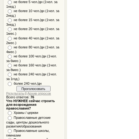
не более 5 чел./дн (1чел. за
1нед.)
не более 10 чел./дн (1чел. за
2нед.)
не более 15 чел./дн (1чел. за
3нед.)
не более 20 чел./дн (1чел. за
1мес.)
не более 40 чел./дн (1чел. за
2мес.)
не более 80 чел./дн (1чел. за
4мес.)
не более 100 чел./дн (1чел.
за 6мес.)
не более 160 чел./дн (1чел.
за 8мес.)
не более 240 чел./дн (1чел.
за 1год.)
более 240 чел./дн
Результаты
|
Архив опросов
Всего ответов:
76
Что НУЖНЕЕ сейчас строить
для возрождения
православия?
Храмы / церкви
Православные детские
сады, центры дошкольного
развития/образования
Православные школы,
гимназии