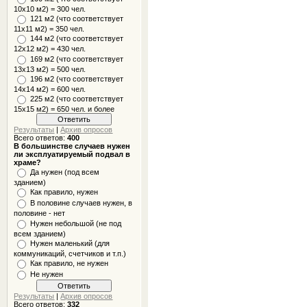
10x10 м2) = 300 чел.
121 м2 (что соответствует
11х11 м2) = 350 чел.
144 м2 (что соответствует
12х12 м2) = 430 чел.
169 м2 (что соответствует
13х13 м2) = 500 чел.
196 м2 (что соответствует
14х14 м2) = 600 чел.
225 м2 (что соответствует
15х15 м2) = 650 чел. и более
Результаты
|
Архив опросов
Всего ответов:
400
В большинстве случаев нужен
ли эксплуатируемый подвал в
храме?
Да нужен (под всем
зданием)
Как правило, нужен
В половине случаев нужен, в
половине - нет
Нужен небольшой (не под
всем зданием)
Нужен маленький (для
коммуникаций, счетчиков и т.п.)
Как правило, не нужен
Не нужен
Результаты
|
Архив опросов
Всего ответов:
332