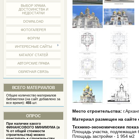
ВЫБОР ХРАМА.
ДОСТОИНСТВА И
НЕДОСТАТКИ
DOWNLOAD
ФОТОГАЛЕРЕЯ
ФОРУМ
ИНТЕРЕСНЫЕ САЙТЫ
КАТАЛОГ СТАТЕЙ
АВТОРСКИЕ ПРАВА
ОБРАТНАЯ СВЯЗЬ
ВСЕГО МАТЕРИАЛОВ
Общее количество материалов
библиотеки (на сайт добавлено за
все время):
455
шт.
Место строительства:
г.Арханг
ОПРОС
Материал размещен на сайте
При наличии какого
Технико-экономические показ
ФИНАНСОВОГО МИНИМУМА (в
% от общей стоимости
Площадь участка, подлежащая б
строительства) можно
Площадь застройки - 1 954 м2
приступать к строительству