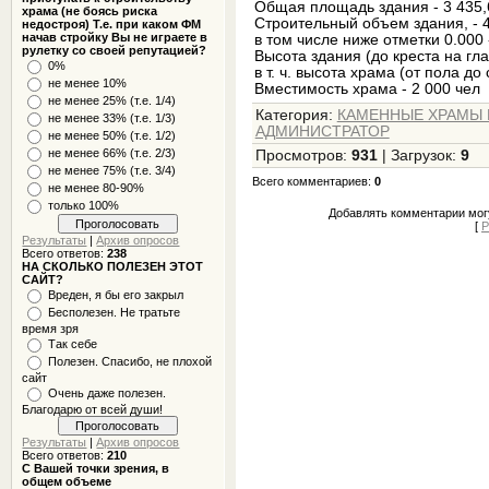
Общая площадь здания - 3 435,
храма (не боясь риска
Строительный объем здания, - 
недостроя) Т.е. при каком ФМ
начав стройку Вы не играете в
в том числе ниже отметки 0.000 
рулетку со своей репутацией?
Высота здания (до креста на гла
0%
в т. ч. высота храма (от пола до
не менее 10%
Вместимость храма - 2 000 чел
не менее 25% (т.е. 1/4)
Категория
:
КАМЕННЫЕ ХРАМЫ Б
не менее 33% (т.е. 1/3)
АДМИНИСТРАТОР
не менее 50% (т.е. 1/2)
не менее 66% (т.е. 2/3)
Просмотров
:
931
|
Загрузок
:
9
не менее 75% (т.е. 3/4)
Всего комментариев
:
0
не менее 80-90%
только 100%
Добавлять комментарии могу
[
Р
Результаты
|
Архив опросов
Всего ответов:
238
НА СКОЛЬКО ПОЛЕЗЕН ЭТОТ
САЙТ?
Вреден, я бы его закрыл
Бесполезен. Не тратьте
время зря
Так себе
Полезен. Спасибо, не плохой
сайт
Очень даже полезен.
Благодарю от всей души!
Результаты
|
Архив опросов
Всего ответов:
210
С Вашей точки зрения, в
общем объеме