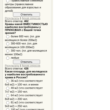
Православные семейные
центры (православное
образование для взрослых и
детей)
Результаты
|
Архив опросов
Всего ответов:
462
Храмы какой ВМЕСТИМОСТЬЮ
наиболее востребованы у
ПРИХОЖАН с Вашей точки
зрения?
более 600 чел. (пл. для
молящихся более 200м2)
300-600 чел. (пл. для
молящихся 100-200м2)
300 чел. (пл. для молящихся
менее 100м2)
любые
Результаты
|
Архив опросов
Всего ответов:
426
Какая площадь для молящихся
у наиболее востребованного
храма в России?
36 м2 (что соответствует
6x6 м2) = 100 чел. и менее
49 м2 (что соответствует
7x7 м2) = 150 чел.
64 м2 (что соответствует
8x8 м2) = 200 чел.
81 м2 (что соответствует
9х9 м2) = 250 чел.
100 м2 (что соответствует