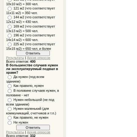
10x10 м2) = 300 чел.
121 м2 (что соответствует
11х11 м2) = 350 чел.
144 м2 (что соответствует
12х12 м2) = 430 чел.
169 м2 (что соответствует
13х13 м2) = 500 чел.
196 м2 (что соответствует
14х14 м2) = 600 чел.
225 м2 (что соответствует
15х15 м2) = 650 чел. и более
Результаты
|
Архив опросов
Всего ответов:
400
В большинстве случаев нужен
ли эксплуатируемый подвал в
храме?
Да нужен (под всем
зданием)
Как правило, нужен
В половине случаев нужен, в
половине - нет
Нужен небольшой (не под
всем зданием)
Нужен маленький (для
коммуникаций, счетчиков и т.п.)
Как правило, не нужен
Не нужен
Результаты
|
Архив опросов
Всего ответов:
332