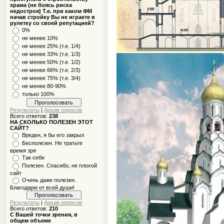
храма (не боясь риска
недостроя) Т.е. при каком ФМ
начав стройку Вы не играете в
рулетку со своей репутацией?
0%
не менее 10%
не менее 25% (т.е. 1/4)
не менее 33% (т.е. 1/3)
не менее 50% (т.е. 1/2)
не менее 66% (т.е. 2/3)
не менее 75% (т.е. 3/4)
не менее 80-90%
только 100%
Результаты
|
Архив опросов
Всего ответов:
238
НА СКОЛЬКО ПОЛЕЗЕН ЭТОТ
САЙТ?
Вреден, я бы его закрыл
Бесполезен. Не тратьте
время зря
Так себе
Полезен. Спасибо, не плохой
сайт
Очень даже полезен.
Благодарю от всей души!
Результаты
|
Архив опросов
Всего ответов:
210
С Вашей точки зрения, в
общем объеме