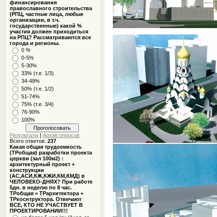
финансирования
православного строительства
(РПЦ, частные лица, любые
организации, в т.ч.
государственные) какой %
участия должен приходиться
на РПЦ? Рассматриваются все
города и регионы.
0 %
0-5%
5-30%
33% (т.е. 1/3)
34-49%
50% (т.е. 1/2)
51-74%
75% (т.е. 3/4)
76-90%
100%
Результаты
|
Архив опросов
Всего ответов:
237
Какая общая трудоемкость
(ТРобщая) разработки проекта
церкви (зал 100м2) :
архитектурный проект +
конструкции
(АС,АСИ,КЖ,КЖИ,КМ,КМД) в
ЧЕЛОВЕКО-ДНЯХ? При работе
5дн. в неделю по 8 час.
ТРобщая = ТРархитектора +
ТРкоснтруктора. Отвечают
ВСЕ, КТО НЕ УЧАСТВУЕТ В
ПРОЕКТИРОВАНИИ!!!