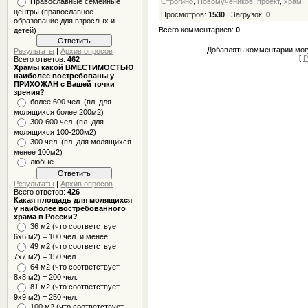
Православные семейные
Строгино
,
Новомучеников
,
проект
,
храм
центры (православное
Просмотров
:
1530
|
Загрузок
:
0
образование для взрослых и
Всего комментариев
:
0
детей)
Добавлять комментарии могу
Результаты
|
Архив опросов
[
Р
Всего ответов:
462
Храмы какой ВМЕСТИМОСТЬЮ
наиболее востребованы у
ПРИХОЖАН с Вашей точки
зрения?
более 600 чел. (пл. для
молящихся более 200м2)
300-600 чел. (пл. для
молящихся 100-200м2)
300 чел. (пл. для молящихся
менее 100м2)
любые
Результаты
|
Архив опросов
Всего ответов:
426
Какая площадь для молящихся
у наиболее востребованного
храма в России?
36 м2 (что соответствует
6x6 м2) = 100 чел. и менее
49 м2 (что соответствует
7x7 м2) = 150 чел.
64 м2 (что соответствует
8x8 м2) = 200 чел.
81 м2 (что соответствует
9х9 м2) = 250 чел.
100 м2 (что соответствует