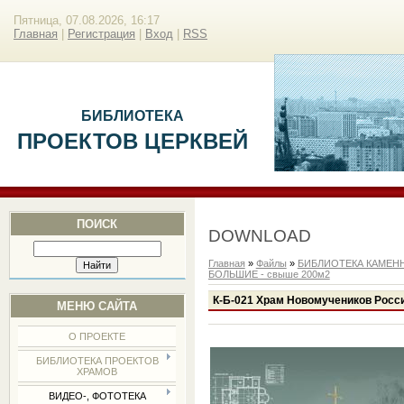
Пятница, 07.08.2026, 16:17
Главная
|
Регистрация
|
Вход
|
RSS
БИБЛИОТЕКА
ПРОЕКТОВ ЦЕРКВЕЙ
ПОИСК
DOWNLOAD
Главная
»
Файлы
»
БИБЛИОТЕКА КАМЕН
БОЛЬШИЕ - свыше 200м2
К-Б-021 Храм Новомучеников Росси
МЕНЮ САЙТА
О ПРОЕКТЕ
БИБЛИОТЕКА ПРОЕКТОВ
ХРАМОВ
ВИДЕО-, ФОТОТЕКА