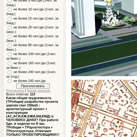
не более 5 чел./дн (1чел. за
1нед.)
не более 10 чел./дн (1чел. за
2нед.)
не более 15 чел./дн (1чел. за
3нед.)
не более 20 чел./дн (1чел. за
1мес.)
не более 40 чел./дн (1чел. за
2мес.)
не более 80 чел./дн (1чел. за
4мес.)
не более 100 чел./дн (1чел.
за 6мес.)
не более 160 чел./дн (1чел.
за 8мес.)
не более 240 чел./дн (1чел.
за 1год.)
не более 240 чел./дн
Результаты
|
Архив опросов
Всего ответов:
113
Какая общая трудоемкость
(ТРобщая) разработки проекта
церкви (зал 100м2) :
архитектурный проект +
конструкции
(АС,АСИ,КЖ,КЖИ,КМ,КМД) в
ЧЕЛОВЕКО-ДНЯХ? При работе
5дн. в неделю по 8 час.
ТРобщая = ТРархитектора +
ТРкоснтруктора. Отвечают
ТОЛЬКО ПРОЕКТИРОВЩИКИ!!!