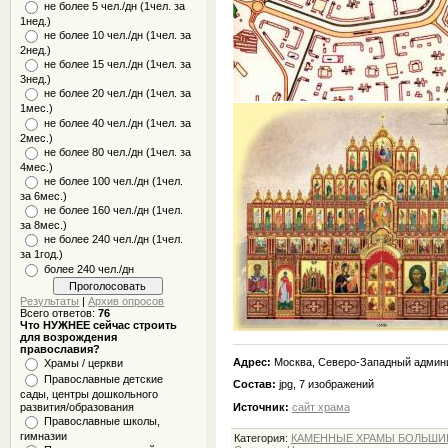
не более 5 чел./дн (1чел. за
1нед.)
не более 10 чел./дн (1чел. за
2нед.)
не более 15 чел./дн (1чел. за
3нед.)
не более 20 чел./дн (1чел. за
1мес.)
не более 40 чел./дн (1чел. за
2мес.)
не более 80 чел./дн (1чел. за
4мес.)
не более 100 чел./дн (1чел.
за 6мес.)
не более 160 чел./дн (1чел.
за 8мес.)
не более 240 чел./дн (1чел.
за 1год.)
более 240 чел./дн
Результаты
|
Архив опросов
Всего ответов:
76
Что НУЖНЕЕ сейчас строить
для возрождения
православия?
Адрес:
Москва, Северо-Западный админи
Храмы / церкви
Православные детские
Состав:
jpg, 7 изображений
сады, центры дошкольного
Источник:
сайт храма
развития/образования
Православные школы,
гимназии
Категория
:
КАМЕННЫЕ ХРАМЫ БОЛЬШИЕ 