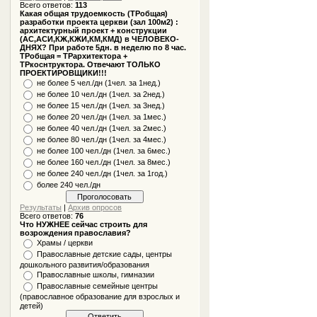
Всего ответов:
113
Какая общая трудоемкость (ТРобщая)
разработки проекта церкви (зал 100м2) :
архитектурный проект + конструкции
(АС,АСИ,КЖ,КЖИ,КМ,КМД) в ЧЕЛОВЕКО-
ДНЯХ? При работе 5дн. в неделю по 8 час.
ТРобщая = ТРархитектора +
ТРкоснтруктора. Отвечают ТОЛЬКО
ПРОЕКТИРОВЩИКИ!!!
не более 5 чел./дн (1чел. за 1нед.)
не более 10 чел./дн (1чел. за 2нед.)
не более 15 чел./дн (1чел. за 3нед.)
не более 20 чел./дн (1чел. за 1мес.)
не более 40 чел./дн (1чел. за 2мес.)
не более 80 чел./дн (1чел. за 4мес.)
не более 100 чел./дн (1чел. за 6мес.)
не более 160 чел./дн (1чел. за 8мес.)
не более 240 чел./дн (1чел. за 1год.)
более 240 чел./дн
Результаты
|
Архив опросов
Всего ответов:
76
Что НУЖНЕЕ сейчас строить для
возрождения православия?
Храмы / церкви
Православные детские сады, центры
дошкольного развития/образования
Православные школы, гимназии
Православные семейные центры
(православное образование для взрослых и
детей)