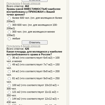
Результаты
|
Архив опросов
Всего ответов:
462
Храмы какой ВМЕСТИМОСТЬЮ наиболее
востребованы у ПРИХОЖАН с Вашей
точки зрения?
более 600 чел. (пл. для молящихся более
200м2)
300-600 чел. (пл. для молящихся 100-
200м2)
300 чел. (пл. для молящихся менее
100м2)
любые
Результаты
|
Архив опросов
Всего ответов:
426
Какая площадь для молящихся у наиболее
востребованного храма в России?
36 м2 (что соответствует 6x6 м2) = 100
чел. и менее
49 м2 (что соответствует 7x7 м2) = 150
чел.
64 м2 (что соответствует 8x8 м2) = 200
чел.
81 м2 (что соответствует 9х9 м2) = 250
чел.
100 м2 (что соответствует 10x10 м2) =
300 чел.
121 м2 (что соответствует 11х11 м2) =
350 чел.
144 м2 (что соответствует 12х12 м2) =
430 чел.