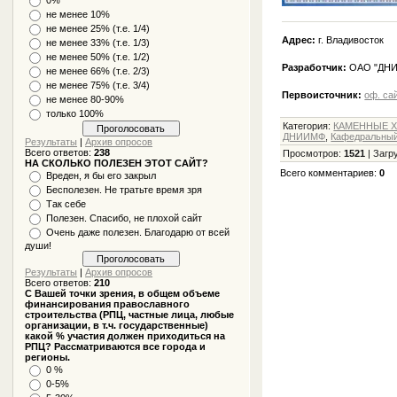
не менее 10%
не менее 25% (т.е. 1/4)
Адрес:
г. Владивосток
не менее 33% (т.е. 1/3)
не менее 50% (т.е. 1/2)
Разработчик:
ОАО "ДН
не менее 66% (т.е. 2/3)
не менее 75% (т.е. 3/4)
Первоисточник:
оф. с
не менее 80-90%
только 100%
Категория
:
КАМЕННЫЕ Х
ДНИИМФ
,
Кафедральны
Результаты
|
Архив опросов
Всего ответов:
238
Просмотров
:
1521
|
Загр
НА СКОЛЬКО ПОЛЕЗЕН ЭТОТ САЙТ?
Всего комментариев
:
0
Вреден, я бы его закрыл
Бесполезен. Не тратьте время зря
Так себе
Полезен. Спасибо, не плохой сайт
Очень даже полезен. Благодарю от всей
души!
Результаты
|
Архив опросов
Всего ответов:
210
С Вашей точки зрения, в общем объеме
финансирования православного
строительства (РПЦ, частные лица, любые
организации, в т.ч. государственные)
какой % участия должен приходиться на
РПЦ? Рассматриваются все города и
регионы.
0 %
0-5%