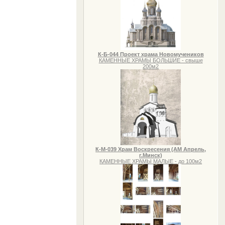
К-Б-044 Проект храма Новомучеников
КАМЕННЫЕ ХРАМЫ БОЛЬШИЕ - свыше
200м2
К-М-039 Храм Воскресения (АМ Апрель,
г.Минск)
КАМЕННЫЕ ХРАМЫ МАЛЫЕ - до 100м2