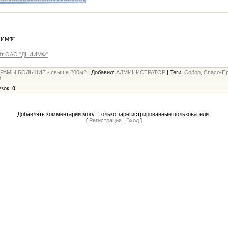
ИИМФ"
айт ОАО "ДНИИМФ"
РАМЫ БОЛЬШИЕ - свыше 200м2
|
Добавил
:
АДМИНИСТРАТОР
|
Теги
:
Собор
,
Спасо-П
й
узок
:
0
Добавлять комментарии могут только зарегистрированные пользователи.
[
Регистрация
|
Вход
]