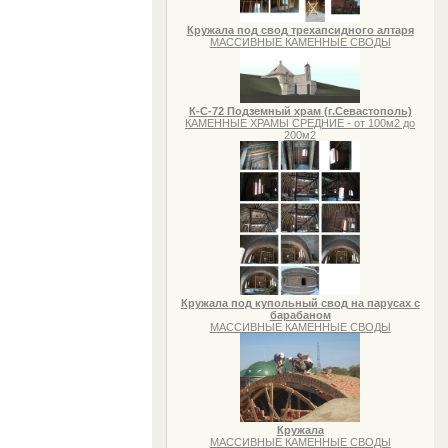
Кружала под свод трехапсидного алтаря
МАССИВНЫЕ КАМЕННЫЕ СВОДЫ
К-С-72 Подземный храм (г.Севастополь)
КАМЕННЫЕ ХРАМЫ СРЕДНИЕ - от 100м2 до
200м2
Кружала под купольный свод на парусах с
барабаном
МАССИВНЫЕ КАМЕННЫЕ СВОДЫ
Кружала
МАССИВНЫЕ КАМЕННЫЕ СВОДЫ