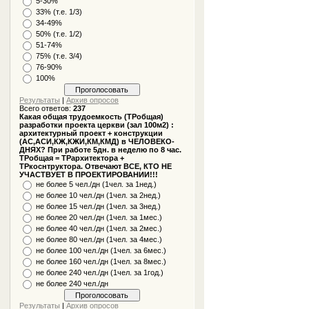
5-30%
33% (т.е. 1/3)
34-49%
50% (т.е. 1/2)
51-74%
75% (т.е. 3/4)
76-90%
100%
Результаты
|
Архив опросов
Всего ответов:
237
Какая общая трудоемкость (ТРобщая)
разработки проекта церкви (зал 100м2) :
архитектурный проект + конструкции
(АС,АСИ,КЖ,КЖИ,КМ,КМД) в ЧЕЛОВЕКО-
ДНЯХ? При работе 5дн. в неделю по 8 час.
ТРобщая = ТРархитектора +
ТРкоснтруктора. Отвечают ВСЕ, КТО НЕ
УЧАСТВУЕТ В ПРОЕКТИРОВАНИИ!!!
не более 5 чел./дн (1чел. за 1нед.)
не более 10 чел./дн (1чел. за 2нед.)
не более 15 чел./дн (1чел. за 3нед.)
не более 20 чел./дн (1чел. за 1мес.)
не более 40 чел./дн (1чел. за 2мес.)
не более 80 чел./дн (1чел. за 4мес.)
не более 100 чел./дн (1чел. за 6мес.)
не более 160 чел./дн (1чел. за 8мес.)
не более 240 чел./дн (1чел. за 1год.)
не более 240 чел./дн
Результаты
|
Архив опросов