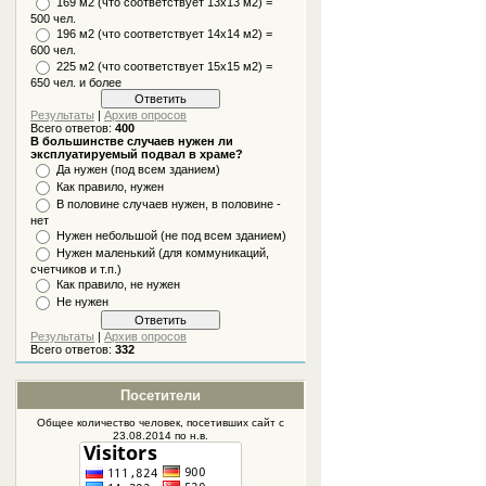
169 м2 (что соответствует 13х13 м2) =
500 чел.
196 м2 (что соответствует 14х14 м2) =
600 чел.
225 м2 (что соответствует 15х15 м2) =
650 чел. и более
Результаты
|
Архив опросов
Всего ответов:
400
В большинстве случаев нужен ли
эксплуатируемый подвал в храме?
Да нужен (под всем зданием)
Как правило, нужен
В половине случаев нужен, в половине -
нет
Нужен небольшой (не под всем зданием)
Нужен маленький (для коммуникаций,
счетчиков и т.п.)
Как правило, не нужен
Не нужен
Результаты
|
Архив опросов
Всего ответов:
332
Посетители
Общее количество человек, посетивших
сайт
с
23.08.2014 по н.в.