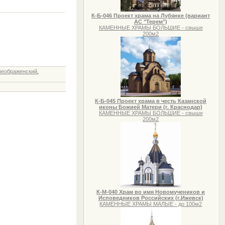
К-Б-046 Проект храма на Лубянке (вариант
АС "Терем")
КАМЕННЫЕ ХРАМЫ БОЛЬШИЕ - свыше
200м2
реображенский
,
К-Б-045 Проект храма в честь Казанской
иконы Божией Матери (г. Краснодар)
КАМЕННЫЕ ХРАМЫ БОЛЬШИЕ - свыше
200м2
К-М-040 Храм во имя Новомучеников и
Исповедников Российских (г.Ижевск)
КАМЕННЫЕ ХРАМЫ МАЛЫЕ - до 100м2