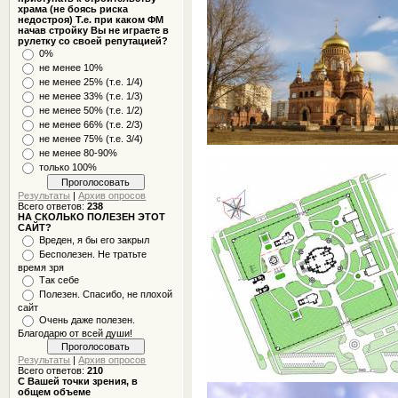
храма (не боясь риска
недостроя) Т.е. при каком ФМ
начав стройку Вы не играете в
рулетку со своей репутацией?
0%
не менее 10%
не менее 25% (т.е. 1/4)
не менее 33% (т.е. 1/3)
не менее 50% (т.е. 1/2)
не менее 66% (т.е. 2/3)
не менее 75% (т.е. 3/4)
не менее 80-90%
только 100%
Результаты
|
Архив опросов
Всего ответов:
238
НА СКОЛЬКО ПОЛЕЗЕН ЭТОТ
САЙТ?
Вреден, я бы его закрыл
Бесполезен. Не тратьте
время зря
Так себе
Полезен. Спасибо, не плохой
сайт
Очень даже полезен.
Благодарю от всей души!
Результаты
|
Архив опросов
Всего ответов:
210
С Вашей точки зрения, в
общем объеме