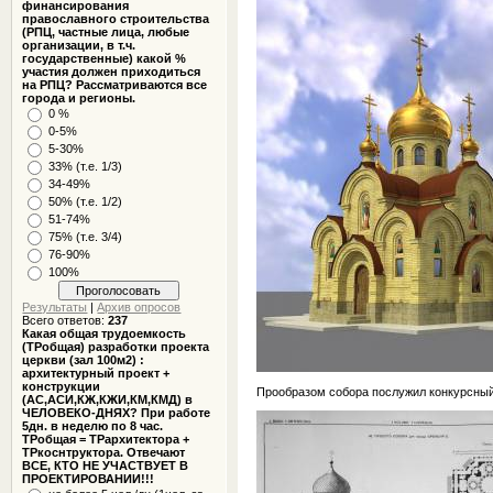
финансирования
православного строительства
(РПЦ, частные лица, любые
организации, в т.ч.
государственные) какой %
участия должен приходиться
на РПЦ? Рассматриваются все
города и регионы.
0 %
0-5%
5-30%
33% (т.е. 1/3)
34-49%
50% (т.е. 1/2)
51-74%
75% (т.е. 3/4)
76-90%
100%
Результаты
|
Архив опросов
Всего ответов:
237
Какая общая трудоемкость
(ТРобщая) разработки проекта
церкви (зал 100м2) :
архитектурный проект +
конструкции
Прообразом собора послужил конкурсный 
(АС,АСИ,КЖ,КЖИ,КМ,КМД) в
ЧЕЛОВЕКО-ДНЯХ? При работе
5дн. в неделю по 8 час.
ТРобщая = ТРархитектора +
ТРкоснтруктора. Отвечают
ВСЕ, КТО НЕ УЧАСТВУЕТ В
ПРОЕКТИРОВАНИИ!!!