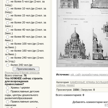
не более 5 чел./дн (1чел. за
1нед.)
не более 10 чел./дн (1чел. за
2нед.)
не более 15 чел./дн (1чел. за
3нед.)
не более 20 чел./дн (1чел. за
1мес.)
не более 40 чел./дн (1чел. за
2мес.)
не более 80 чел./дн (1чел. за
4мес.)
не более 100 чел./дн (1чел.
за 6мес.)
не более 160 чел./дн (1чел.
за 8мес.)
не более 240 чел./дн (1чел.
за 1год.)
более 240 чел./дн
Результаты
|
Архив опросов
Источник:
оф. сайт разработчика проект
Всего ответов:
76
Что НУЖНЕЕ сейчас строить
для возрождения
Категория
:
КАМЕННЫЕ ХРАМЫ БОЛЬШИЕ 
православия?
собора
,
проект
Храмы / церкви
Просмотров
:
1556
|
Загрузок
:
0
Православные детские
сады, центры дошкольного
Всего комментариев
:
0
развития/образования
Православные школы,
Добавлять комментарии могу
[
Р
гимназии