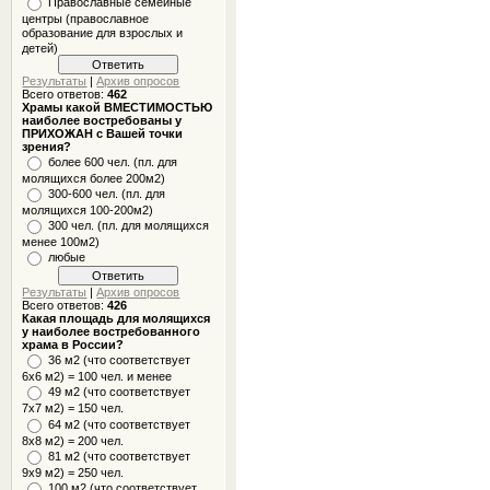
Православные семейные
центры (православное
образование для взрослых и
детей)
Результаты
|
Архив опросов
Всего ответов:
462
Храмы какой ВМЕСТИМОСТЬЮ
наиболее востребованы у
ПРИХОЖАН с Вашей точки
зрения?
более 600 чел. (пл. для
молящихся более 200м2)
300-600 чел. (пл. для
молящихся 100-200м2)
300 чел. (пл. для молящихся
менее 100м2)
любые
Результаты
|
Архив опросов
Всего ответов:
426
Какая площадь для молящихся
у наиболее востребованного
храма в России?
36 м2 (что соответствует
6x6 м2) = 100 чел. и менее
49 м2 (что соответствует
7x7 м2) = 150 чел.
64 м2 (что соответствует
8x8 м2) = 200 чел.
81 м2 (что соответствует
9х9 м2) = 250 чел.
100 м2 (что соответствует