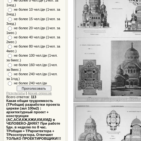
не более 5 чел./дн (1чел. за
1нед.)
не более 10 чел./дн (1чел. за
2нед.)
не более 15 чел./дн (1чел. за
3нед.)
не более 20 чел./дн (1чел. за
1мес.)
не более 40 чел./дн (1чел. за
2мес.)
не более 80 чел./дн (1чел. за
4мес.)
не более 100 чел./дн (1чел.
за 6мес.)
не более 160 чел./дн (1чел.
за 8мес.)
не более 240 чел./дн (1чел.
за 1год.)
не более 240 чел./дн
Результаты
|
Архив опросов
Всего ответов:
113
Какая общая трудоемкость
(ТРобщая) разработки проекта
церкви (зал 100м2) :
архитектурный проект +
конструкции
(АС,АСИ,КЖ,КЖИ,КМ,КМД) в
ЧЕЛОВЕКО-ДНЯХ? При работе
5дн. в неделю по 8 час.
ТРобщая = ТРархитектора +
ТРкоснтруктора. Отвечают
ТОЛЬКО ПРОЕКТИРОВЩИКИ!!!