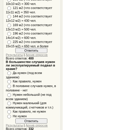
10x10 м2) = 300 чел.
121 м2 (что соответствует
11х11 м2) = 350 чел.
144 м2 (что соответствует
12х12 м2) = 430 чел.
169 м2 (что соответствует
13х13 м2) = 500 чел.
196 м2 (что соответствует
14х14 м2) = 600 чел.
225 м2 (что соответствует
15х15 м2) = 650 чел. и более
Результаты
|
Архив опросов
Всего ответов:
400
В большинстве случаев нужен
ли эксплуатируемый подвал в
храме?
Да нужен (под всем
зданием)
Как правило, нужен
В половине случаев нужен, в
половине - нет
Нужен небольшой (не под
всем зданием)
Нужен маленький (для
коммуникаций, счетчиков и т.п.)
Как правило, не нужен
Не нужен
Результаты
|
Архив опросов
Всего ответов:
332