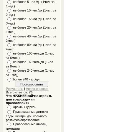
не более 5 чел./дн (1чел. за
1нед.)
не более 10 чел./дн (1чел. за
2нед.)
не более 15 чел./дн (1чел. за
3нед.)
не более 20 чел./дн (1чел. за
1мес.)
не более 40 чел./дн (1чел. за
2мес.)
не более 80 чел./дн (1чел. за
4мес.)
не более 100 чел./дн (1чел.
за 6мес.)
не более 160 чел./дн (1чел.
за 8мес.)
не более 240 чел./дн (1чел.
за 1год.)
более 240 чел./дн
Результаты
|
Архив опросов
Всего ответов:
76
Что НУЖНЕЕ сейчас строить
для возрождения
православия?
Храмы / церкви
Православные детские
сады, центры дошкольного
развития/образования
Православные школы,
гимназии