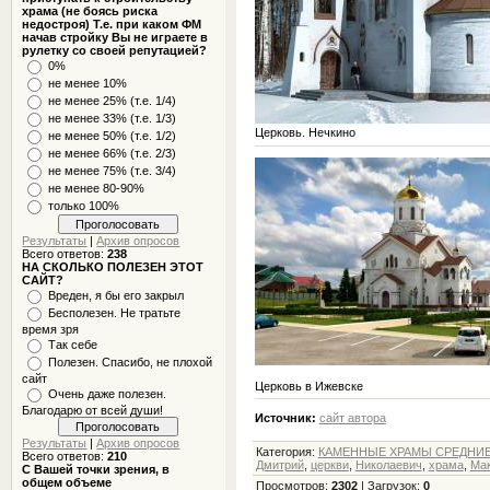
храма (не боясь риска
недостроя) Т.е. при каком ФМ
начав стройку Вы не играете в
рулетку со своей репутацией?
0%
не менее 10%
не менее 25% (т.е. 1/4)
не менее 33% (т.е. 1/3)
Церковь. Нечкино
не менее 50% (т.е. 1/2)
не менее 66% (т.е. 2/3)
не менее 75% (т.е. 3/4)
не менее 80-90%
только 100%
Результаты
|
Архив опросов
Всего ответов:
238
НА СКОЛЬКО ПОЛЕЗЕН ЭТОТ
САЙТ?
Вреден, я бы его закрыл
Бесполезен. Не тратьте
время зря
Так себе
Полезен. Спасибо, не плохой
сайт
Церковь в Ижевске
Очень даже полезен.
Благодарю от всей души!
Источник:
сайт автора
Результаты
|
Архив опросов
Категория
:
КАМЕННЫЕ ХРАМЫ СРЕДНИЕ -
Всего ответов:
210
Дмитрий
,
церкви
,
Николаевич
,
храма
,
Ма
С Вашей точки зрения, в
общем объеме
Просмотров
:
2302
|
Загрузок
:
0