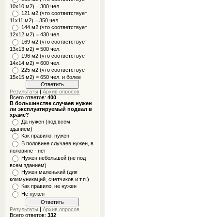
10x10 м2) = 300 чел.
121 м2 (что соответствует
11х11 м2) = 350 чел.
144 м2 (что соответствует
12х12 м2) = 430 чел.
169 м2 (что соответствует
13х13 м2) = 500 чел.
196 м2 (что соответствует
14х14 м2) = 600 чел.
225 м2 (что соответствует
15х15 м2) = 650 чел. и более
Результаты
|
Архив опросов
Всего ответов:
400
В большинстве случаев нужен
ли эксплуатируемый подвал в
храме?
Да нужен (под всем
зданием)
Как правило, нужен
В половине случаев нужен, в
половине - нет
Нужен небольшой (не под
всем зданием)
Нужен маленький (для
коммуникаций, счетчиков и т.п.)
Как правило, не нужен
Не нужен
Результаты
|
Архив опросов
Всего ответов:
332