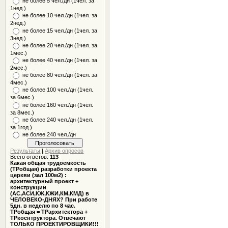
не более 5 чел./дн (1чел. за
1нед.)
не более 10 чел./дн (1чел. за
2нед.)
не более 15 чел./дн (1чел. за
3нед.)
не более 20 чел./дн (1чел. за
1мес.)
не более 40 чел./дн (1чел. за
2мес.)
не более 80 чел./дн (1чел. за
4мес.)
не более 100 чел./дн (1чел.
за 6мес.)
не более 160 чел./дн (1чел.
за 8мес.)
не более 240 чел./дн (1чел.
за 1год.)
не более 240 чел./дн
Результаты
|
Архив опросов
Всего ответов:
113
Какая общая трудоемкость
(ТРобщая) разработки проекта
церкви (зал 100м2) :
архитектурный проект +
конструкции
(АС,АСИ,КЖ,КЖИ,КМ,КМД) в
ЧЕЛОВЕКО-ДНЯХ? При работе
5дн. в неделю по 8 час.
ТРобщая = ТРархитектора +
ТРкоснтруктора. Отвечают
ТОЛЬКО ПРОЕКТИРОВЩИКИ!!!