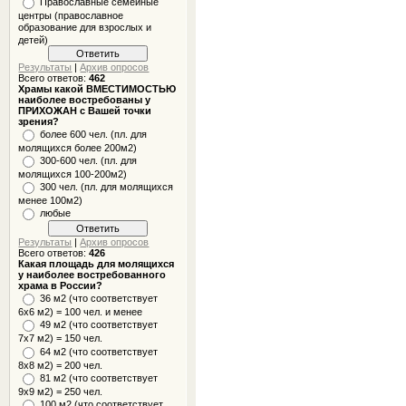
Православные семейные
центры (православное
образование для взрослых и
детей)
Результаты
|
Архив опросов
Всего ответов:
462
Храмы какой ВМЕСТИМОСТЬЮ
наиболее востребованы у
ПРИХОЖАН с Вашей точки
зрения?
более 600 чел. (пл. для
молящихся более 200м2)
300-600 чел. (пл. для
молящихся 100-200м2)
300 чел. (пл. для молящихся
менее 100м2)
любые
Результаты
|
Архив опросов
Всего ответов:
426
Какая площадь для молящихся
у наиболее востребованного
храма в России?
36 м2 (что соответствует
6x6 м2) = 100 чел. и менее
49 м2 (что соответствует
7x7 м2) = 150 чел.
64 м2 (что соответствует
8x8 м2) = 200 чел.
81 м2 (что соответствует
9х9 м2) = 250 чел.
100 м2 (что соответствует