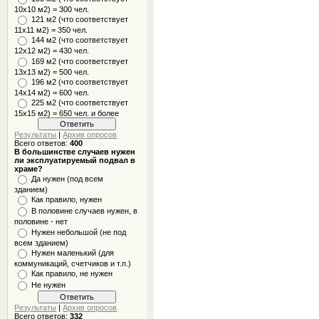
10x10 м2) = 300 чел.
121 м2 (что соответствует
11х11 м2) = 350 чел.
144 м2 (что соответствует
12х12 м2) = 430 чел.
169 м2 (что соответствует
13х13 м2) = 500 чел.
196 м2 (что соответствует
14х14 м2) = 600 чел.
225 м2 (что соответствует
15х15 м2) = 650 чел. и более
Результаты
|
Архив опросов
Всего ответов:
400
В большинстве случаев нужен
ли эксплуатируемый подвал в
храме?
Да нужен (под всем
зданием)
Как правило, нужен
В половине случаев нужен, в
половине - нет
Нужен небольшой (не под
всем зданием)
Нужен маленький (для
коммуникаций, счетчиков и т.п.)
Как правило, не нужен
Не нужен
Результаты
|
Архив опросов
Всего ответов:
332