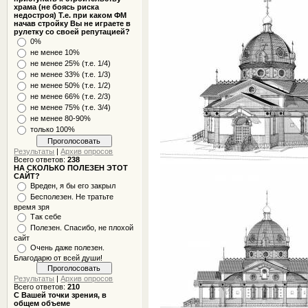
храма (не боясь риска
недостроя) Т.е. при каком ФМ
начав стройку Вы не играете в
рулетку со своей репутацией?
0%
не менее 10%
не менее 25% (т.е. 1/4)
не менее 33% (т.е. 1/3)
не менее 50% (т.е. 1/2)
не менее 66% (т.е. 2/3)
не менее 75% (т.е. 3/4)
не менее 80-90%
только 100%
Результаты
|
Архив опросов
Всего ответов:
238
НА СКОЛЬКО ПОЛЕЗЕН ЭТОТ
САЙТ?
Вреден, я бы его закрыл
Бесполезен. Не тратьте
время зря
Так себе
Полезен. Спасибо, не плохой
сайт
Очень даже полезен.
Благодарю от всей души!
Результаты
|
Архив опросов
Всего ответов:
210
С Вашей точки зрения, в
общем объеме