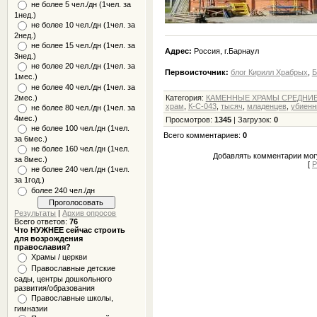
не более 5 чел./дн (1чел. за
1нед.)
не более 10 чел./дн (1чел. за
2нед.)
не более 15 чел./дн (1чел. за
Адрес:
Россия, г.Барнаул
3нед.)
не более 20 чел./дн (1чел. за
Первоисточник:
блог Кирилл Храбрых
,
Б
1мес.)
не более 40 чел./дн (1чел. за
2мес.)
Категория
:
КАМЕННЫЕ ХРАМЫ СРЕДНИЕ -
храм
,
К-С-043
,
тысяч
,
младенцев
,
убиен
не более 80 чел./дн (1чел. за
4мес.)
Просмотров
:
1345
|
Загрузок
:
0
не более 100 чел./дн (1чел.
Всего комментариев
:
0
за 6мес.)
не более 160 чел./дн (1чел.
Добавлять комментарии могу
за 8мес.)
[
Р
не более 240 чел./дн (1чел.
за 1год.)
более 240 чел./дн
Результаты
|
Архив опросов
Всего ответов:
76
Что НУЖНЕЕ сейчас строить
для возрождения
православия?
Храмы / церкви
Православные детские
сады, центры дошкольного
развития/образования
Православные школы,
гимназии