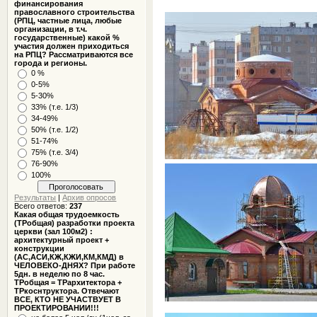
финансирования
православного строительства
(РПЦ, частные лица, любые
организации, в т.ч.
государственные) какой %
участия должен приходиться
на РПЦ? Рассматриваются все
города и регионы.
0 %
0-5%
5-30%
33% (т.е. 1/3)
34-49%
50% (т.е. 1/2)
51-74%
75% (т.е. 3/4)
76-90%
100%
Результаты
|
Архив опросов
Всего ответов:
237
Какая общая трудоемкость
(ТРобщая) разработки проекта
церкви (зал 100м2) :
архитектурный проект +
конструкции
(АС,АСИ,КЖ,КЖИ,КМ,КМД) в
ЧЕЛОВЕКО-ДНЯХ? При работе
5дн. в неделю по 8 час.
ТРобщая = ТРархитектора +
ТРкоснтруктора. Отвечают
ВСЕ, КТО НЕ УЧАСТВУЕТ В
ПРОЕКТИРОВАНИИ!!!