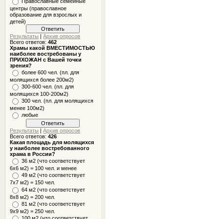
Православные семейные
центры (православное
образование для взрослых и
детей)
Результаты
|
Архив опросов
Всего ответов:
462
Храмы какой ВМЕСТИМОСТЬЮ
наиболее востребованы у
ПРИХОЖАН с Вашей точки
зрения?
более 600 чел. (пл. для
молящихся более 200м2)
300-600 чел. (пл. для
молящихся 100-200м2)
300 чел. (пл. для молящихся
менее 100м2)
любые
Результаты
|
Архив опросов
Всего ответов:
426
Какая площадь для молящихся
у наиболее востребованного
храма в России?
36 м2 (что соответствует
6x6 м2) = 100 чел. и менее
49 м2 (что соответствует
7x7 м2) = 150 чел.
64 м2 (что соответствует
8x8 м2) = 200 чел.
81 м2 (что соответствует
9х9 м2) = 250 чел.
100 м2 (что соответствует