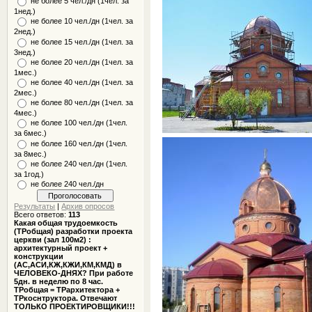
не более 5 чел./дн (1чел. за
1нед.)
не более 10 чел./дн (1чел. за
2нед.)
не более 15 чел./дн (1чел. за
3нед.)
не более 20 чел./дн (1чел. за
1мес.)
не более 40 чел./дн (1чел. за
2мес.)
не более 80 чел./дн (1чел. за
4мес.)
не более 100 чел./дн (1чел.
за 6мес.)
не более 160 чел./дн (1чел.
за 8мес.)
не более 240 чел./дн (1чел.
за 1год.)
не более 240 чел./дн
Результаты
|
Архив опросов
Всего ответов:
113
Какая общая трудоемкость
(ТРобщая) разработки проекта
церкви (зал 100м2) :
архитектурный проект +
конструкции
(АС,АСИ,КЖ,КЖИ,КМ,КМД) в
ЧЕЛОВЕКО-ДНЯХ? При работе
5дн. в неделю по 8 час.
ТРобщая = ТРархитектора +
ТРкоснтруктора. Отвечают
ТОЛЬКО ПРОЕКТИРОВЩИКИ!!!