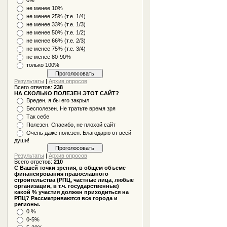
не менее 10%
не менее 25% (т.е. 1/4)
не менее 33% (т.е. 1/3)
не менее 50% (т.е. 1/2)
не менее 66% (т.е. 2/3)
не менее 75% (т.е. 3/4)
не менее 80-90%
только 100%
Результаты
|
Архив опросов
Всего ответов:
238
НА СКОЛЬКО ПОЛЕЗЕН ЭТОТ САЙТ?
Вреден, я бы его закрыл
Бесполезен. Не тратьте время зря
Так себе
Полезен. Спасибо, не плохой сайт
Очень даже полезен. Благодарю от всей
души!
Результаты
|
Архив опросов
Всего ответов:
210
С Вашей точки зрения, в общем объеме
финансирования православного
строительства (РПЦ, частные лица, любые
организации, в т.ч. государственные)
какой % участия должен приходиться на
РПЦ? Рассматриваются все города и
регионы.
0 %
0-5%