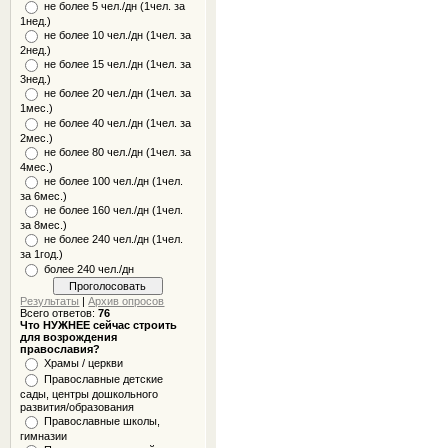
не более 5 чел./дн (1чел. за
1нед.)
не более 10 чел./дн (1чел. за
2нед.)
не более 15 чел./дн (1чел. за
3нед.)
не более 20 чел./дн (1чел. за
1мес.)
не более 40 чел./дн (1чел. за
2мес.)
не более 80 чел./дн (1чел. за
4мес.)
не более 100 чел./дн (1чел.
за 6мес.)
не более 160 чел./дн (1чел.
за 8мес.)
не более 240 чел./дн (1чел.
за 1год.)
более 240 чел./дн
Результаты
|
Архив опросов
Всего ответов:
76
Что НУЖНЕЕ сейчас строить
для возрождения
православия?
Храмы / церкви
Православные детские
сады, центры дошкольного
развития/образования
Православные школы,
гимназии