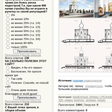
храма (не боясь риска
недостроя) Т.е. при каком ФМ
начав стройку Вы не играете в
рулетку со своей репутацией?
0%
не менее 10%
не менее 25% (т.е. 1/4)
не менее 33% (т.е. 1/3)
не менее 50% (т.е. 1/2)
не менее 66% (т.е. 2/3)
не менее 75% (т.е. 3/4)
не менее 80-90%
только 100%
Результаты
|
Архив опросов
Всего ответов:
238
НА СКОЛЬКО ПОЛЕЗЕН ЭТОТ
САЙТ?
Вреден, я бы его закрыл
Бесполезен. Не тратьте
время зря
Так себе
Источник:
гильдия
храмоздателя
Полезен. Спасибо, не плохой
Автора(-ов) прошу
откликнуться
, чтоб
сайт
большим разрешением
Очень даже полезен.
Благодарю от всей души!
Категория
:
КАМЕННЫЕ ХРАМЫ СРЕДНИЕ -
300
,
храма
,
конкурс
,
человек
,
проект
Результаты
|
Архив опросов
Всего ответов:
210
Просмотров
:
1464
|
Загрузок
:
0
С Вашей точки зрения, в
общем объеме
Всего комментариев
:
0