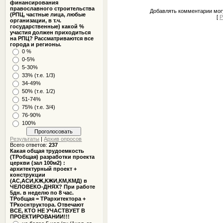
финансирования
православного строительства
Добавлять комментарии могу
(РПЦ, частные лица, любые
[
Р
организации, в т.ч.
государственные) какой %
участия должен приходиться
на РПЦ? Рассматриваются все
города и регионы.
0 %
0-5%
5-30%
33% (т.е. 1/3)
34-49%
50% (т.е. 1/2)
51-74%
75% (т.е. 3/4)
76-90%
100%
Результаты
|
Архив опросов
Всего ответов:
237
Какая общая трудоемкость
(ТРобщая) разработки проекта
церкви (зал 100м2) :
архитектурный проект +
конструкции
(АС,АСИ,КЖ,КЖИ,КМ,КМД) в
ЧЕЛОВЕКО-ДНЯХ? При работе
5дн. в неделю по 8 час.
ТРобщая = ТРархитектора +
ТРкоснтруктора. Отвечают
ВСЕ, КТО НЕ УЧАСТВУЕТ В
ПРОЕКТИРОВАНИИ!!!