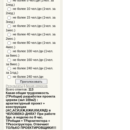
не более 5 чел./дн (1чел. за
1нед.)
не более 10 чел./дн (1чел. за
2нед.)
не более 15 чел./дн (1чел. за
3нед.)
не более 20 чел./дн (1чел. за
1мес.)
не более 40 чел./дн (1чел. за
2мес.)
не более 80 чел./дн (1чел. за
4мес.)
не более 100 чел./дн (1чел.
за 6мес.)
не более 160 чел./дн (1чел.
за 8мес.)
не более 240 чел./дн (1чел.
за 1год.)
не более 240 чел./дн
Результаты
|
Архив опросов
Всего ответов:
113
Какая общая трудоемкость
(ТРобщая) разработки проекта
церкви (зал 100м2) :
архитектурный проект +
конструкции
(АС,АСИ,КЖ,КЖИ,КМ,КМД) в
ЧЕЛОВЕКО-ДНЯХ? При работе
5дн. в неделю по 8 час.
ТРобщая = ТРархитектора +
ТРкоснтруктора. Отвечают
ТОЛЬКО ПРОЕКТИРОВЩИКИ!!!