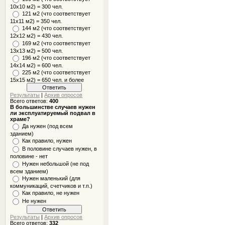
10x10 м2) = 300 чел.
121 м2 (что соответствует
11х11 м2) = 350 чел.
144 м2 (что соответствует
12х12 м2) = 430 чел.
169 м2 (что соответствует
13х13 м2) = 500 чел.
196 м2 (что соответствует
14х14 м2) = 600 чел.
225 м2 (что соответствует
15х15 м2) = 650 чел. и более
Результаты
|
Архив опросов
Всего ответов:
400
В большинстве случаев нужен
ли эксплуатируемый подвал в
храме?
Да нужен (под всем
зданием)
Как правило, нужен
В половине случаев нужен, в
половине - нет
Нужен небольшой (не под
всем зданием)
Нужен маленький (для
коммуникаций, счетчиков и т.п.)
Как правило, не нужен
Не нужен
Результаты
|
Архив опросов
Всего ответов:
332