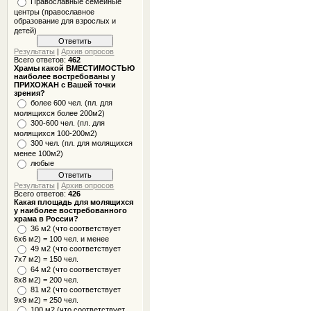
Православные семейные
центры (православное
образование для взрослых и
детей)
Результаты
|
Архив опросов
Всего ответов:
462
Храмы какой ВМЕСТИМОСТЬЮ
наиболее востребованы у
ПРИХОЖАН с Вашей точки
зрения?
более 600 чел. (пл. для
молящихся более 200м2)
300-600 чел. (пл. для
молящихся 100-200м2)
300 чел. (пл. для молящихся
менее 100м2)
любые
Результаты
|
Архив опросов
Всего ответов:
426
Какая площадь для молящихся
у наиболее востребованного
храма в России?
36 м2 (что соответствует
6x6 м2) = 100 чел. и менее
49 м2 (что соответствует
7x7 м2) = 150 чел.
64 м2 (что соответствует
8x8 м2) = 200 чел.
81 м2 (что соответствует
9х9 м2) = 250 чел.
100 м2 (что соответствует