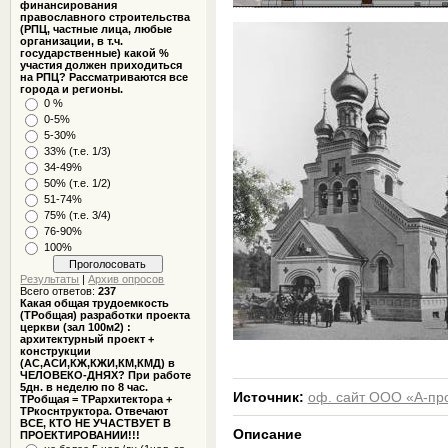
финансирования
православного строительства
(РПЦ, частные лица, любые
организации, в т.ч.
государственные) какой %
участия должен приходиться
на РПЦ? Рассматриваются все
города и регионы.
0 %
0-5%
5-30%
33% (т.е. 1/3)
34-49%
50% (т.е. 1/2)
51-74%
75% (т.е. 3/4)
76-90%
100%
Результаты
|
Архив опросов
Всего ответов:
237
Какая общая трудоемкость
(ТРобщая) разработки проекта
церкви (зал 100м2) :
архитектурный проект +
конструкции
(АС,АСИ,КЖ,КЖИ,КМ,КМД) в
ЧЕЛОВЕКО-ДНЯХ? При работе
5дн. в неделю по 8 час.
Источник:
оф. сайт ООО «А-пр
ТРобщая = ТРархитектора +
ТРкоснтруктора. Отвечают
ВСЕ, КТО НЕ УЧАСТВУЕТ В
Описание
ПРОЕКТИРОВАНИИ!!!