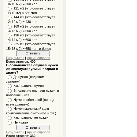
10x10 м2) = 300 чел.
121 м2 (что соответствует
11х11 м2) = 350 чел.
144 м2 (что соответствует
12х12 м2) = 430 чел.
169 м2 (что соответствует
13х13 м2) = 500 чел.
196 м2 (что соответствует
14х14 м2) = 600 чел.
225 м2 (что соответствует
15х15 м2) = 650 чел. и более
Результаты
|
Архив опросов
Всего ответов:
400
В большинстве случаев нужен
ли эксплуатируемый подвал в
храме?
Да нужен (под всем
зданием)
Как правило, нужен
В половине случаев нужен, в
половине - нет
Нужен небольшой (не под
всем зданием)
Нужен маленький (для
коммуникаций, счетчиков и т.п.)
Как правило, не нужен
Не нужен
Результаты
|
Архив опросов
Всего ответов:
332