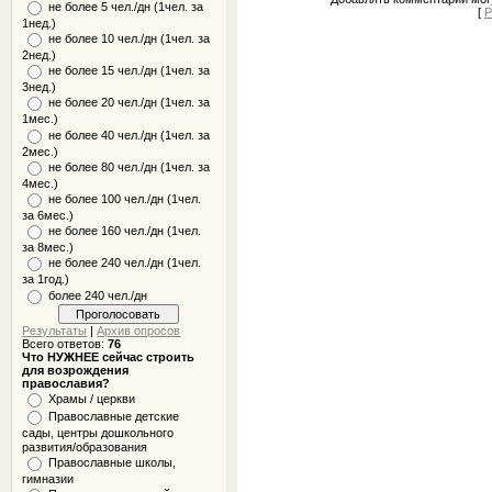
не более 5 чел./дн (1чел. за
[
Р
1нед.)
не более 10 чел./дн (1чел. за
2нед.)
не более 15 чел./дн (1чел. за
3нед.)
не более 20 чел./дн (1чел. за
1мес.)
не более 40 чел./дн (1чел. за
2мес.)
не более 80 чел./дн (1чел. за
4мес.)
не более 100 чел./дн (1чел.
за 6мес.)
не более 160 чел./дн (1чел.
за 8мес.)
не более 240 чел./дн (1чел.
за 1год.)
более 240 чел./дн
Результаты
|
Архив опросов
Всего ответов:
76
Что НУЖНЕЕ сейчас строить
для возрождения
православия?
Храмы / церкви
Православные детские
сады, центры дошкольного
развития/образования
Православные школы,
гимназии