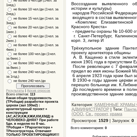
не более 5 чел./дн (1чел. за
Воссоздание выявленного об
1нед.)
истории и культуры)
не более 10 чел./дн (1чел. за
народов Российской Федерации
2нед.)
входящего в состав выявленног
не более 15 чел./дн (1чел. за
«Комплекс Елизаветинской 
3нед.)
Красного Креста»
не более 20 чел./дн (1чел. за
- предметы охраны № 10-600 от
1мес.)
г. Санкт-Петербург, Калининс
не более 40 чел./дн (1чел. за
корп. 3, литер И
2мес.)
не более 80 чел./дн (1чел. за
Трёхкупольное здание Панте
4мес.)
проекту архитектора общины
не более 100 чел./дн (1чел.
А. В. Кащенко в стиле эклект
за 6мес.)
июня 1901 года в присутствии 
не более 160 чел./дн (1чел.
После революции с 7 февраля 
за 8мес.)
придел во имя иконы Божией Ма
не более 240 чел./дн (1чел.
6 апреля 1923 года храм был за
за 1год.)
В 1930-е годы здание церкви ис
не более 240 чел./дн
перешло больнице им. К.Либкне
До последнего времени в полн
Результаты
|
Архив опросов
производственное здание завода
Всего ответов:
113
Какая общая трудоемкость
(ТРобщая) разработки проекта
Категория
:
КАМЕННЫЕ ХРАМЫ СР
церкви (зал 100м2) :
архитектурный проект +
АДМИНИСТРАТОР
|
Теги
:
Панте
конструкции
(ООО
,
Св.
,
проект
,
храма
(АС,АСИ,КЖ,КЖИ,КМ,КМД) в
ЧЕЛОВЕКО-ДНЯХ? При работе
Просмотров
:
1529
|
Загрузок
:
0
5дн. в неделю по 8 час.
ТРобщая = ТРархитектора +
Всего комментариев
:
0
ТРкоснтруктора. Отвечают
ТОЛЬКО ПРОЕКТИРОВЩИКИ!!!
Добавлять комментарии могу