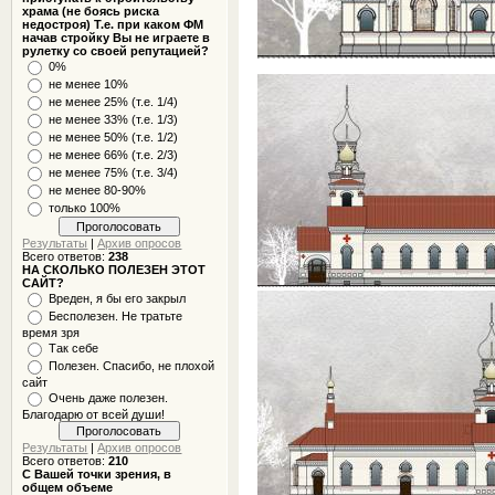
храма (не боясь риска
недостроя) Т.е. при каком ФМ
начав стройку Вы не играете в
рулетку со своей репутацией?
0%
не менее 10%
не менее 25% (т.е. 1/4)
не менее 33% (т.е. 1/3)
не менее 50% (т.е. 1/2)
не менее 66% (т.е. 2/3)
не менее 75% (т.е. 3/4)
не менее 80-90%
только 100%
Результаты
|
Архив опросов
Всего ответов:
238
НА СКОЛЬКО ПОЛЕЗЕН ЭТОТ
САЙТ?
Вреден, я бы его закрыл
Бесполезен. Не тратьте
время зря
Так себе
Полезен. Спасибо, не плохой
сайт
Очень даже полезен.
Благодарю от всей души!
Результаты
|
Архив опросов
Всего ответов:
210
С Вашей точки зрения, в
общем объеме