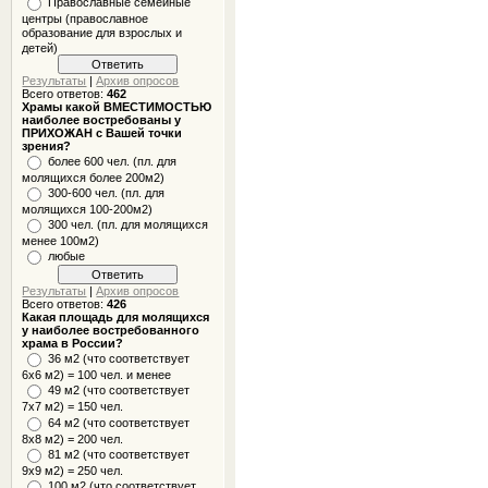
Православные семейные
центры (православное
образование для взрослых и
детей)
Результаты
|
Архив опросов
Всего ответов:
462
Храмы какой ВМЕСТИМОСТЬЮ
наиболее востребованы у
ПРИХОЖАН с Вашей точки
зрения?
более 600 чел. (пл. для
молящихся более 200м2)
300-600 чел. (пл. для
молящихся 100-200м2)
300 чел. (пл. для молящихся
менее 100м2)
любые
Результаты
|
Архив опросов
Всего ответов:
426
Какая площадь для молящихся
у наиболее востребованного
храма в России?
36 м2 (что соответствует
6x6 м2) = 100 чел. и менее
49 м2 (что соответствует
7x7 м2) = 150 чел.
64 м2 (что соответствует
8x8 м2) = 200 чел.
81 м2 (что соответствует
9х9 м2) = 250 чел.
100 м2 (что соответствует