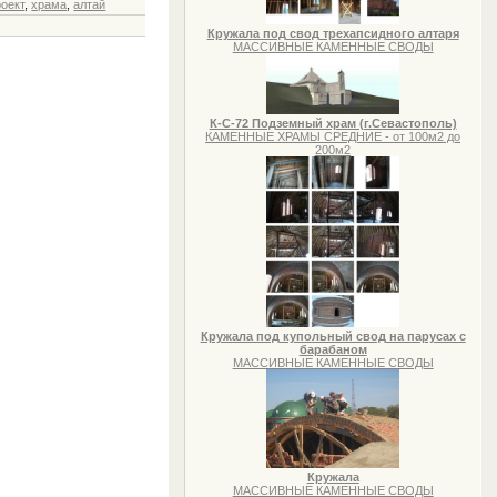
роект
,
храма
,
алтай
Кружала под свод трехапсидного алтаря
МАССИВНЫЕ КАМЕННЫЕ СВОДЫ
К-С-72 Подземный храм (г.Севастополь)
КАМЕННЫЕ ХРАМЫ СРЕДНИЕ - от 100м2 до
200м2
Кружала под купольный свод на парусах с
барабаном
МАССИВНЫЕ КАМЕННЫЕ СВОДЫ
Кружала
МАССИВНЫЕ КАМЕННЫЕ СВОДЫ