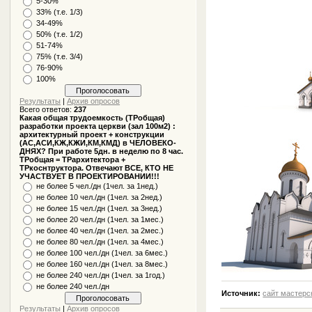
5-30%
33% (т.е. 1/3)
34-49%
50% (т.е. 1/2)
51-74%
75% (т.е. 3/4)
76-90%
100%
Результаты
|
Архив опросов
Всего ответов:
237
Какая общая трудоемкость (ТРобщая)
разработки проекта церкви (зал 100м2) :
архитектурный проект + конструкции
(АС,АСИ,КЖ,КЖИ,КМ,КМД) в ЧЕЛОВЕКО-
ДНЯХ? При работе 5дн. в неделю по 8 час.
ТРобщая = ТРархитектора +
ТРкоснтруктора. Отвечают ВСЕ, КТО НЕ
УЧАСТВУЕТ В ПРОЕКТИРОВАНИИ!!!
не более 5 чел./дн (1чел. за 1нед.)
не более 10 чел./дн (1чел. за 2нед.)
не более 15 чел./дн (1чел. за 3нед.)
не более 20 чел./дн (1чел. за 1мес.)
не более 40 чел./дн (1чел. за 2мес.)
не более 80 чел./дн (1чел. за 4мес.)
не более 100 чел./дн (1чел. за 6мес.)
не более 160 чел./дн (1чел. за 8мес.)
не более 240 чел./дн (1чел. за 1год.)
не более 240 чел./дн
Источник:
сайт мастерс
Результаты
|
Архив опросов