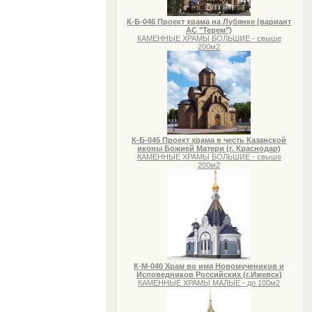
К-Б-046 Проект храма на Лубянке (вариант
АС "Терем")
КАМЕННЫЕ ХРАМЫ БОЛЬШИЕ - свыше
200м2
К-Б-045 Проект храма в честь Казанской
иконы Божией Матери (г. Краснодар)
КАМЕННЫЕ ХРАМЫ БОЛЬШИЕ - свыше
200м2
К-М-040 Храм во имя Новомучеников и
Исповедников Российских (г.Ижевск)
КАМЕННЫЕ ХРАМЫ МАЛЫЕ - до 100м2