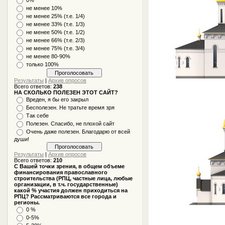
не менее 10%
не менее 25% (т.е. 1/4)
не менее 33% (т.е. 1/3)
не менее 50% (т.е. 1/2)
не менее 66% (т.е. 2/3)
не менее 75% (т.е. 3/4)
не менее 80-90%
только 100%
Результаты
|
Архив опросов
Всего ответов:
238
НА СКОЛЬКО ПОЛЕЗЕН ЭТОТ САЙТ?
Вреден, я бы его закрыл
Бесполезен. Не тратьте время зря
Так себе
Полезен. Спасибо, не плохой сайт
Очень даже полезен. Благодарю от всей
души!
Результаты
|
Архив опросов
Всего ответов:
210
С Вашей точки зрения, в общем объеме
финансирования православного
строительства (РПЦ, частные лица, любые
организации, в т.ч. государственные)
какой % участия должен приходиться на
РПЦ? Рассматриваются все города и
регионы.
0 %
0-5%