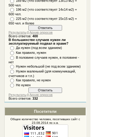
169 м2 (что соответствует 13х13 м2) =
500 чел.
196 м2 (что соответствует 14х14 м2) =
600 чел.
225 м2 (что соответствует 15х15 м2) =
650 чел. и более
Результаты
|
Архив опросов
Всего ответов:
400
В большинстве случаев нужен ли
эксплуатируемый подвал в храме?
Да нужен (под всем зданием)
Как правило, нужен
В половине случаев нужен, в половине -
нет
Нужен небольшой (не под всем зданием)
Нужен маленький (для коммуникаций,
счетчиков и т.п.)
Как правило, не нужен
Не нужен
Результаты
|
Архив опросов
Всего ответов:
332
Посетители
Общее количество человек, посетивших
сайт
с
23.08.2014 по н.в.