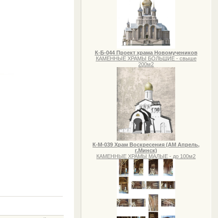
К-Б-044 Проект храма Новомучеников
КАМЕННЫЕ ХРАМЫ БОЛЬШИЕ - свыше
200м2
К-М-039 Храм Воскресения (АМ Апрель,
г.Минск)
КАМЕННЫЕ ХРАМЫ МАЛЫЕ - до 100м2