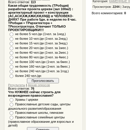
Категория
:
КАМЕННЫЕ ХР
Всего ответов:
113
Какая общая трудоемкость (ТРобщая)
Просмотров
:
2244
|
Загр
разработки проекта церкви (зал 100м2) :
архитектурный проект + конструкции
Всего комментариев
:
0
(АС,АСИ,КЖ,КЖИ,КМ,КМД) в ЧЕЛОВЕКО-
ДНЯХ? При работе 5дн. в неделю по 8 час.
ТРобщая = ТРархитектора +
ТРкоснтруктора. Отвечают ТОЛЬКО
ПРОЕКТИРОВЩИКИ!!!
не более 5 чел./дн (1чел. за 1нед.)
не более 10 чел./дн (1чел. за 2нед.)
не более 15 чел./дн (1чел. за 3нед.)
не более 20 чел./дн (1чел. за 1мес.)
не более 40 чел./дн (1чел. за 2мес.)
не более 80 чел./дн (1чел. за 4мес.)
не более 100 чел./дн (1чел. за 6мес.)
не более 160 чел./дн (1чел. за 8мес.)
не более 240 чел./дн (1чел. за 1год.)
более 240 чел./дн
Результаты
|
Архив опросов
Всего ответов:
76
Что НУЖНЕЕ сейчас строить для
возрождения православия?
Храмы / церкви
Православные детские сады, центры
дошкольного развития/образования
Православные школы, гимназии
Православные семейные центры
(православное образование для взрослых и
детей)