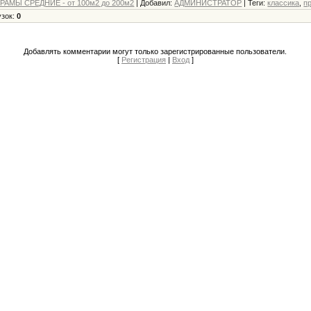
АМЫ СРЕДНИЕ - от 100м2 до 200м2
|
Добавил
:
АДМИНИСТРАТОР
|
Теги
:
классика
,
п
узок
:
0
Добавлять комментарии могут только зарегистрированные пользователи.
[
Регистрация
|
Вход
]