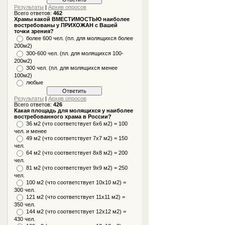
Результаты
|
Архив опросов
Всего ответов:
462
Храмы какой ВМЕСТИМОСТЬЮ наиболее
востребованы у ПРИХОЖАН с Вашей
точки зрения?
более 600 чел. (пл. для молящихся более
200м2)
300-600 чел. (пл. для молящихся 100-
200м2)
300 чел. (пл. для молящихся менее
100м2)
любые
Результаты
|
Архив опросов
Всего ответов:
426
Какая площадь для молящихся у наиболее
востребованного храма в России?
36 м2 (что соответствует 6x6 м2) = 100
чел. и менее
49 м2 (что соответствует 7x7 м2) = 150
чел.
64 м2 (что соответствует 8x8 м2) = 200
чел.
81 м2 (что соответствует 9х9 м2) = 250
чел.
100 м2 (что соответствует 10x10 м2) =
300 чел.
121 м2 (что соответствует 11х11 м2) =
350 чел.
144 м2 (что соответствует 12х12 м2) =
430 чел.