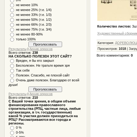
не менее 10%
не менее 25% (т.е. 1/4)
не менее 33% (т.е. 1/3)
не менее 50% (т.е. 1/2)
не менее 66% (т.е. 2/3)
Количество листов:
3ш
не менее 75% (т.е. 3/4)
Художественный сборник
не менее 80-90%
только 100%
Категория
:
ДОРЕВОЛЮЦ
Просмотров
:
1018
|
Загр
Результаты
|
Архив опросов
Всего ответов:
238
Всего комментариев
:
0
НА СКОЛЬКО ПОЛЕЗЕН ЭТОТ САЙТ?
Вреден, я бы его закрыл
Бесполезен. Не тратьте время зря
Так себе
Полезен. Спасибо, не плохой сайт
Очень даже полезен. Благодарю от всей
души!
Результаты
|
Архив опросов
Всего ответов:
210
С Вашей точки зрения, в общем объеме
финансирования православного
строительства (РПЦ, частные лица, любые
организации, в т.ч. государственные)
какой % участия должен приходиться на
РПЦ? Рассматриваются все города и
регионы.
0 %
0-5%