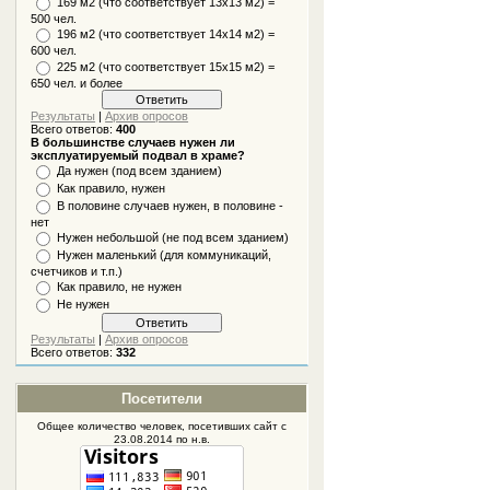
169 м2 (что соответствует 13х13 м2) =
500 чел.
196 м2 (что соответствует 14х14 м2) =
600 чел.
225 м2 (что соответствует 15х15 м2) =
650 чел. и более
Результаты
|
Архив опросов
Всего ответов:
400
В большинстве случаев нужен ли
эксплуатируемый подвал в храме?
Да нужен (под всем зданием)
Как правило, нужен
В половине случаев нужен, в половине -
нет
Нужен небольшой (не под всем зданием)
Нужен маленький (для коммуникаций,
счетчиков и т.п.)
Как правило, не нужен
Не нужен
Результаты
|
Архив опросов
Всего ответов:
332
Посетители
Общее количество человек, посетивших
сайт
с
23.08.2014 по н.в.