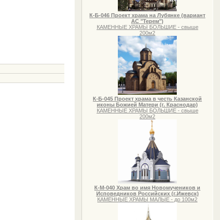
К-Б-046 Проект храма на Лубянке (вариант
АС "Терем")
КАМЕННЫЕ ХРАМЫ БОЛЬШИЕ - свыше
200м2
К-Б-045 Проект храма в честь Казанской
иконы Божией Матери (г. Краснодар)
КАМЕННЫЕ ХРАМЫ БОЛЬШИЕ - свыше
200м2
К-М-040 Храм во имя Новомучеников и
Исповедников Российских (г.Ижевск)
КАМЕННЫЕ ХРАМЫ МАЛЫЕ - до 100м2