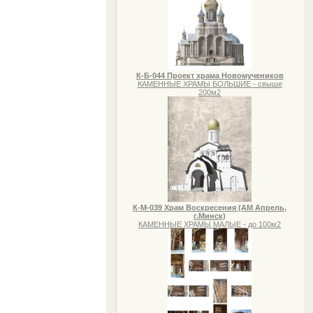
К-Б-044 Проект храма Новомучеников
КАМЕННЫЕ ХРАМЫ БОЛЬШИЕ - свыше
200м2
К-М-039 Храм Воскресения (АМ Апрель,
г.Минск)
КАМЕННЫЕ ХРАМЫ МАЛЫЕ - до 100м2