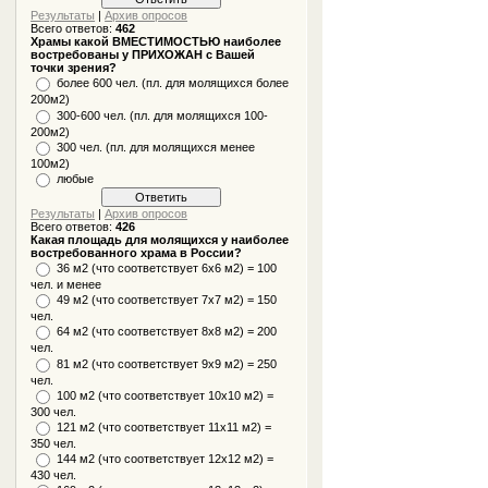
Результаты
|
Архив опросов
Всего ответов:
462
Храмы какой ВМЕСТИМОСТЬЮ наиболее
востребованы у ПРИХОЖАН с Вашей
точки зрения?
более 600 чел. (пл. для молящихся более
200м2)
300-600 чел. (пл. для молящихся 100-
200м2)
300 чел. (пл. для молящихся менее
100м2)
любые
Результаты
|
Архив опросов
Всего ответов:
426
Какая площадь для молящихся у наиболее
востребованного храма в России?
36 м2 (что соответствует 6x6 м2) = 100
чел. и менее
49 м2 (что соответствует 7x7 м2) = 150
чел.
64 м2 (что соответствует 8x8 м2) = 200
чел.
81 м2 (что соответствует 9х9 м2) = 250
чел.
100 м2 (что соответствует 10x10 м2) =
300 чел.
121 м2 (что соответствует 11х11 м2) =
350 чел.
144 м2 (что соответствует 12х12 м2) =
430 чел.