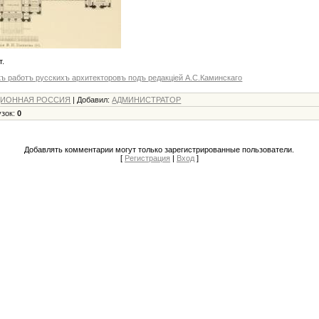
т.
ъ работъ русскихъ архитекторовъ подъ редакцiей А.С.Каминскаго
ИОННАЯ РОССИЯ
|
Добавил
:
АДМИНИСТРАТОР
узок
:
0
Добавлять комментарии могут только зарегистрированные пользователи.
[
Регистрация
|
Вход
]