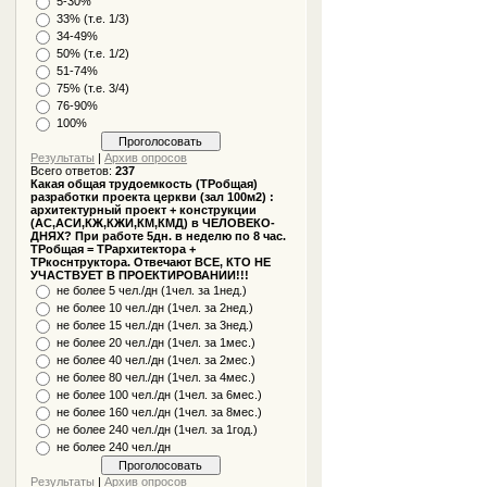
5-30%
33% (т.е. 1/3)
34-49%
50% (т.е. 1/2)
51-74%
75% (т.е. 3/4)
76-90%
100%
Результаты
|
Архив опросов
Всего ответов:
237
Какая общая трудоемкость (ТРобщая)
разработки проекта церкви (зал 100м2) :
архитектурный проект + конструкции
(АС,АСИ,КЖ,КЖИ,КМ,КМД) в ЧЕЛОВЕКО-
ДНЯХ? При работе 5дн. в неделю по 8 час.
ТРобщая = ТРархитектора +
ТРкоснтруктора. Отвечают ВСЕ, КТО НЕ
УЧАСТВУЕТ В ПРОЕКТИРОВАНИИ!!!
не более 5 чел./дн (1чел. за 1нед.)
не более 10 чел./дн (1чел. за 2нед.)
не более 15 чел./дн (1чел. за 3нед.)
не более 20 чел./дн (1чел. за 1мес.)
не более 40 чел./дн (1чел. за 2мес.)
не более 80 чел./дн (1чел. за 4мес.)
не более 100 чел./дн (1чел. за 6мес.)
не более 160 чел./дн (1чел. за 8мес.)
не более 240 чел./дн (1чел. за 1год.)
не более 240 чел./дн
Результаты
|
Архив опросов