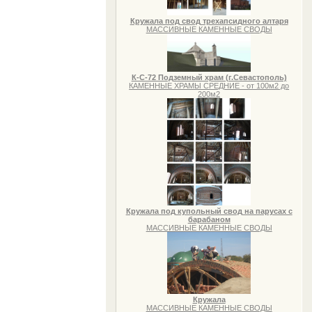
Кружала под свод трехапсидного алтаря
МАССИВНЫЕ КАМЕННЫЕ СВОДЫ
К-С-72 Подземный храм (г.Севастополь)
КАМЕННЫЕ ХРАМЫ СРЕДНИЕ - от 100м2 до
200м2
Кружала под купольный свод на парусах с
барабаном
МАССИВНЫЕ КАМЕННЫЕ СВОДЫ
Кружала
МАССИВНЫЕ КАМЕННЫЕ СВОДЫ