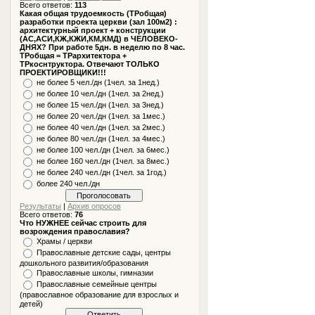
Всего ответов:
113
Какая общая трудоемкость (ТРобщая)
разработки проекта церкви (зал 100м2) :
архитектурный проект + конструкции
(АС,АСИ,КЖ,КЖИ,КМ,КМД) в ЧЕЛОВЕКО-
ДНЯХ? При работе 5дн. в неделю по 8 час.
ТРобщая = ТРархитектора +
ТРкоснтруктора. Отвечают ТОЛЬКО
ПРОЕКТИРОВЩИКИ!!!
не более 5 чел./дн (1чел. за 1нед.)
не более 10 чел./дн (1чел. за 2нед.)
не более 15 чел./дн (1чел. за 3нед.)
не более 20 чел./дн (1чел. за 1мес.)
не более 40 чел./дн (1чел. за 2мес.)
не более 80 чел./дн (1чел. за 4мес.)
не более 100 чел./дн (1чел. за 6мес.)
не более 160 чел./дн (1чел. за 8мес.)
не более 240 чел./дн (1чел. за 1год.)
более 240 чел./дн
Результаты
|
Архив опросов
Всего ответов:
76
Что НУЖНЕЕ сейчас строить для
возрождения православия?
Храмы / церкви
Православные детские сады, центры
дошкольного развития/образования
Православные школы, гимназии
Православные семейные центры
(православное образование для взрослых и
детей)