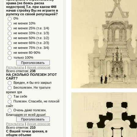
храма (не боясь риска
недостроя) Т.е. при каком ФМ
начав стройку Вы не играете в
рулетку со своей репутацией?
0%
не менее 10%
не менее 25% (т.е. 1/4)
не менее 33% (т.е. 1/3)
не менее 50% (т.е. 1/2)
не менее 66% (т.е. 2/3)
не менее 75% (т.е. 3/4)
не менее 80-90%
только 100%
Результаты
|
Архив опросов
Всего ответов:
238
НА СКОЛЬКО ПОЛЕЗЕН ЭТОТ
САЙТ?
Вреден, я бы его закрыл
Бесполезен. Не тратьте
время зря
Так себе
Полезен. Спасибо, не плохой
сайт
Очень даже полезен.
Благодарю от всей души!
Результаты
|
Архив опросов
Всего ответов:
210
С Вашей точки зрения, в
общем объеме