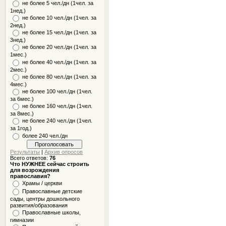
не более 5 чел./дн (1чел. за
1нед.)
не более 10 чел./дн (1чел. за
2нед.)
не более 15 чел./дн (1чел. за
3нед.)
не более 20 чел./дн (1чел. за
1мес.)
не более 40 чел./дн (1чел. за
2мес.)
не более 80 чел./дн (1чел. за
4мес.)
не более 100 чел./дн (1чел.
за 6мес.)
не более 160 чел./дн (1чел.
за 8мес.)
не более 240 чел./дн (1чел.
за 1год.)
более 240 чел./дн
Результаты
|
Архив опросов
Всего ответов:
76
Что НУЖНЕЕ сейчас строить
для возрождения
православия?
Храмы / церкви
Православные детские
сады, центры дошкольного
развития/образования
Православные школы,
гимназии