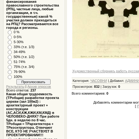
финансирования
православного строительства
(РПЦ, частные лица, любые
организации, в т.ч.
государственные) какой %
участия должен приходиться
на РПЦ? Рассматриваются все
города и регионы.
0 %
0-5%
5-30%
33% (т.е. 1/3)
34-49%
50% (т.е. 1/2)
51-74%
75% (т.е. 3/4)
Художественный сборникъ работъ русских
76-90%
100%
Категория
:
ЧАСОВНИ
|
Добавил
:
АДМИНИ
Результаты
|
Архив опросов
Просмотров
:
832
|
Загрузок
:
0
Всего ответов:
237
Всего комментариев
:
0
Какая общая трудоемкость
(ТРобщая) разработки проекта
церкви (зал 100м2) :
Добавлять комментарии могу
архитектурный проект +
[
Р
конструкции
(АС,АСИ,КЖ,КЖИ,КМ,КМД) в
ЧЕЛОВЕКО-ДНЯХ? При работе
5дн. в неделю по 8 час.
ТРобщая = ТРархитектора +
ТРкоснтруктора. Отвечают
ВСЕ, КТО НЕ УЧАСТВУЕТ В
ПРОЕКТИРОВАНИИ!!!