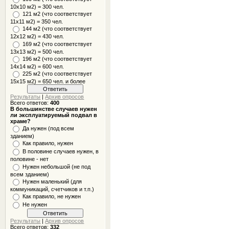
10x10 м2) = 300 чел.
121 м2 (что соответствует
11х11 м2) = 350 чел.
144 м2 (что соответствует
12х12 м2) = 430 чел.
169 м2 (что соответствует
13х13 м2) = 500 чел.
196 м2 (что соответствует
14х14 м2) = 600 чел.
225 м2 (что соответствует
15х15 м2) = 650 чел. и более
Результаты
|
Архив опросов
Всего ответов:
400
В большинстве случаев нужен
ли эксплуатируемый подвал в
храме?
Да нужен (под всем
зданием)
Как правило, нужен
В половине случаев нужен, в
половине - нет
Нужен небольшой (не под
всем зданием)
Нужен маленький (для
коммуникаций, счетчиков и т.п.)
Как правило, не нужен
Не нужен
Результаты
|
Архив опросов
Всего ответов:
332