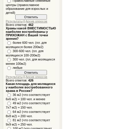
Православные семейные
центры (православное
образование для взрослых и
детей)
Результаты
|
Архив опросов
Всего ответов:
462
Храмы какой ВМЕСТИМОСТЬЮ
наиболее востребованы у
ПРИХОЖАН с Вашей точки
зрения?
более 600 чел. (пл. для
молящихся более 200м2)
300-600 чел. (пл. для
молящихся 100-200м2)
300 чел. (пл. для молящихся
менее 100м2)
любые
Результаты
|
Архив опросов
Всего ответов:
426
Какая площадь для молящихся
у наиболее востребованного
храма в России?
36 м2 (что соответствует
6x6 м2) = 100 чел. и менее
49 м2 (что соответствует
7x7 м2) = 150 чел.
64 м2 (что соответствует
8x8 м2) = 200 чел.
81 м2 (что соответствует
9х9 м2) = 250 чел.
100 м2 (что соответствует