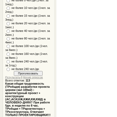
не более 5 чел./дн (1чел. за
1нед.)
не более 10 чел./дн (1чел. за
2нед.)
не более 15 чел./дн (1чел. за
3нед.)
не более 20 чел./дн (1чел. за
1мес.)
не более 40 чел./дн (1чел. за
2мес.)
не более 80 чел./дн (1чел. за
4мес.)
не более 100 чел./дн (1чел.
за 6мес.)
не более 160 чел./дн (1чел.
за 8мес.)
не более 240 чел./дн (1чел.
за 1год.)
не более 240 чел./дн
Результаты
|
Архив опросов
Всего ответов:
113
Какая общая трудоемкость
(ТРобщая) разработки проекта
церкви (зал 100м2) :
архитектурный проект +
конструкции
(АС,АСИ,КЖ,КЖИ,КМ,КМД) в
ЧЕЛОВЕКО-ДНЯХ? При работе
5дн. в неделю по 8 час.
ТРобщая = ТРархитектора +
ТРкоснтруктора. Отвечают
ТОЛЬКО ПРОЕКТИРОВЩИКИ!!!