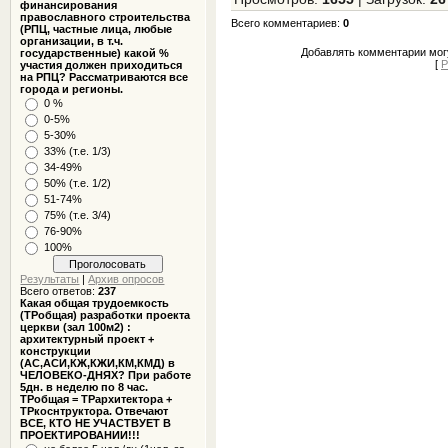
финансирования
православного строительства
Всего комментариев
:
0
(РПЦ, частные лица, любые
организации, в т.ч.
Добавлять комментарии могу
государственные) какой %
[
Р
участия должен приходиться
на РПЦ? Рассматриваются все
города и регионы.
0 %
0-5%
5-30%
33% (т.е. 1/3)
34-49%
50% (т.е. 1/2)
51-74%
75% (т.е. 3/4)
76-90%
100%
Результаты
|
Архив опросов
Всего ответов:
237
Какая общая трудоемкость
(ТРобщая) разработки проекта
церкви (зал 100м2) :
архитектурный проект +
конструкции
(АС,АСИ,КЖ,КЖИ,КМ,КМД) в
ЧЕЛОВЕКО-ДНЯХ? При работе
5дн. в неделю по 8 час.
ТРобщая = ТРархитектора +
ТРкоснтруктора. Отвечают
ВСЕ, КТО НЕ УЧАСТВУЕТ В
ПРОЕКТИРОВАНИИ!!!