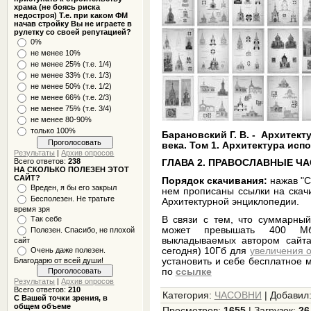
храма (не боясь риска
недостроя) Т.е. при каком ФМ
начав стройку Вы не играете в
рулетку со своей репутацией?
0%
не менее 10%
не менее 25% (т.е. 1/4)
не менее 33% (т.е. 1/3)
не менее 50% (т.е. 1/2)
не менее 66% (т.е. 2/3)
не менее 75% (т.е. 3/4)
не менее 80-90%
только 100%
Барановский Г. В. - Архитек
века.
Том 1. Архитектура испо
Результаты
|
Архив опросов
Всего ответов:
238
ГЛАВА 2. ПРАВОСЛАВНЫЕ Ч
НА СКОЛЬКО ПОЛЕЗЕН ЭТОТ
САЙТ?
Порядок скачивания:
нажав "С
Вреден, я бы его закрыл
нем прописаны ссылки на скач
Бесполезен. Не тратьте
Архитектурной энциклопедии.
время зря
В связи с тем, что суммарны
Так себе
может превышать 400 Мб,
Полезен. Спасибо, не плохой
выкладываемых автором сайта
сайт
сегодня) 10Гб для
увеличения о
Очень даже полезен.
установить и себе бесплатное 
Благодарю от всей души!
по
ссылке
Результаты
|
Архив опросов
Всего ответов:
210
Категория
:
ЧАСОВНИ
|
Добавил
С Вашей точки зрения, в
общем объеме
Просмотров
:
1655
|
Загрузок
:
26