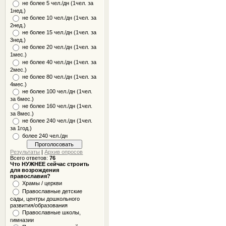
не более 5 чел./дн (1чел. за
1нед.)
не более 10 чел./дн (1чел. за
2нед.)
не более 15 чел./дн (1чел. за
3нед.)
не более 20 чел./дн (1чел. за
1мес.)
не более 40 чел./дн (1чел. за
2мес.)
не более 80 чел./дн (1чел. за
4мес.)
не более 100 чел./дн (1чел.
за 6мес.)
не более 160 чел./дн (1чел.
за 8мес.)
не более 240 чел./дн (1чел.
за 1год.)
более 240 чел./дн
Результаты
|
Архив опросов
Всего ответов:
76
Что НУЖНЕЕ сейчас строить
для возрождения
православия?
Храмы / церкви
Православные детские
сады, центры дошкольного
развития/образования
Православные школы,
гимназии