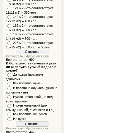
10x10 м2) = 300 чел.
121 м2 (что соответствует
11х11 м2) = 350 чел.
144 м2 (что соответствует
12х12 м2) = 430 чел.
169 м2 (что соответствует
13х13 м2) = 500 чел.
196 м2 (что соответствует
14х14 м2) = 600 чел.
225 м2 (что соответствует
15х15 м2) = 650 чел. и более
Результаты
|
Архив опросов
Всего ответов:
400
В большинстве случаев нужен
ли эксплуатируемый подвал в
храме?
Да нужен (под всем
зданием)
Как правило, нужен
В половине случаев нужен, в
половине - нет
Нужен небольшой (не под
всем зданием)
Нужен маленький (для
коммуникаций, счетчиков и т.п.)
Как правило, не нужен
Не нужен
Результаты
|
Архив опросов
Всего ответов:
332