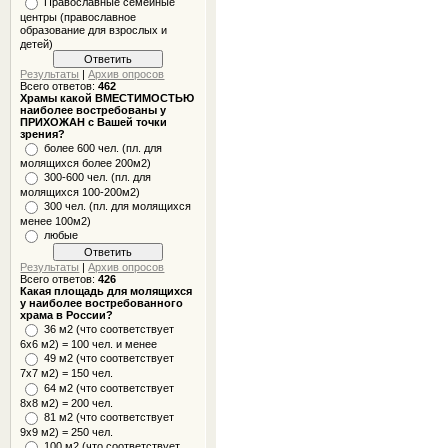
Православные семейные
центры (православное
образование для взрослых и
детей)
Результаты
|
Архив опросов
Всего ответов:
462
Храмы какой ВМЕСТИМОСТЬЮ
наиболее востребованы у
ПРИХОЖАН с Вашей точки
зрения?
более 600 чел. (пл. для
молящихся более 200м2)
300-600 чел. (пл. для
молящихся 100-200м2)
300 чел. (пл. для молящихся
менее 100м2)
любые
Результаты
|
Архив опросов
Всего ответов:
426
Какая площадь для молящихся
у наиболее востребованного
храма в России?
36 м2 (что соответствует
6x6 м2) = 100 чел. и менее
49 м2 (что соответствует
7x7 м2) = 150 чел.
64 м2 (что соответствует
8x8 м2) = 200 чел.
81 м2 (что соответствует
9х9 м2) = 250 чел.
100 м2 (что соответствует