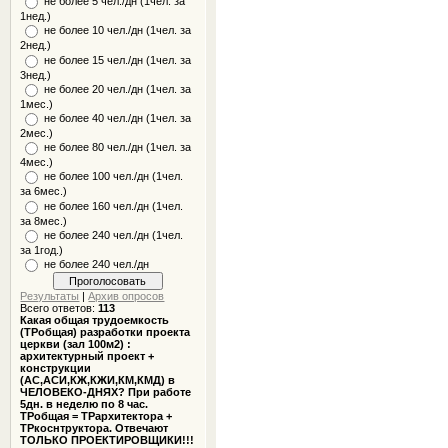
не более 5 чел./дн (1чел. за
1нед.)
не более 10 чел./дн (1чел. за
2нед.)
не более 15 чел./дн (1чел. за
3нед.)
не более 20 чел./дн (1чел. за
1мес.)
не более 40 чел./дн (1чел. за
2мес.)
не более 80 чел./дн (1чел. за
4мес.)
не более 100 чел./дн (1чел.
за 6мес.)
не более 160 чел./дн (1чел.
за 8мес.)
не более 240 чел./дн (1чел.
за 1год.)
не более 240 чел./дн
Результаты
|
Архив опросов
Всего ответов:
113
Какая общая трудоемкость
(ТРобщая) разработки проекта
церкви (зал 100м2) :
архитектурный проект +
конструкции
(АС,АСИ,КЖ,КЖИ,КМ,КМД) в
ЧЕЛОВЕКО-ДНЯХ? При работе
5дн. в неделю по 8 час.
ТРобщая = ТРархитектора +
ТРкоснтруктора. Отвечают
ТОЛЬКО ПРОЕКТИРОВЩИКИ!!!