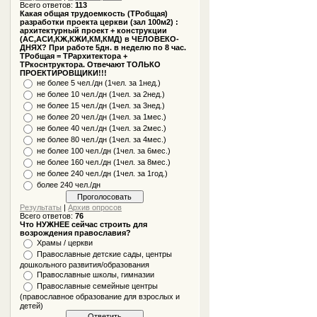
Всего ответов:
113
Какая общая трудоемкость (ТРобщая)
разработки проекта церкви (зал 100м2) :
архитектурный проект + конструкции
(АС,АСИ,КЖ,КЖИ,КМ,КМД) в ЧЕЛОВЕКО-
ДНЯХ? При работе 5дн. в неделю по 8 час.
ТРобщая = ТРархитектора +
ТРкоснтруктора. Отвечают ТОЛЬКО
ПРОЕКТИРОВЩИКИ!!!
не более 5 чел./дн (1чел. за 1нед.)
не более 10 чел./дн (1чел. за 2нед.)
не более 15 чел./дн (1чел. за 3нед.)
не более 20 чел./дн (1чел. за 1мес.)
не более 40 чел./дн (1чел. за 2мес.)
не более 80 чел./дн (1чел. за 4мес.)
не более 100 чел./дн (1чел. за 6мес.)
не более 160 чел./дн (1чел. за 8мес.)
не более 240 чел./дн (1чел. за 1год.)
более 240 чел./дн
Результаты
|
Архив опросов
Всего ответов:
76
Что НУЖНЕЕ сейчас строить для
возрождения православия?
Храмы / церкви
Православные детские сады, центры
дошкольного развития/образования
Православные школы, гимназии
Православные семейные центры
(православное образование для взрослых и
детей)