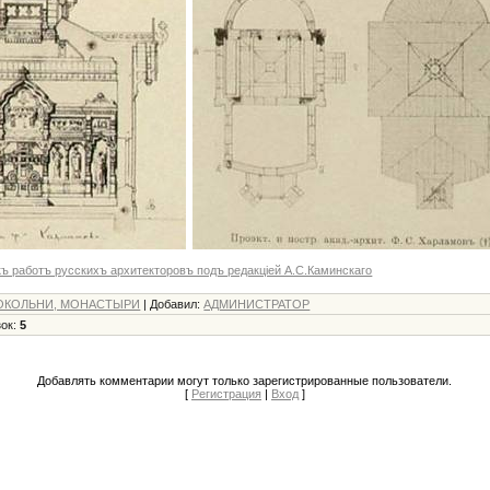
ъ работъ русскихъ архитекторовъ подъ редакцiей А.С.Каминскаго
ОКОЛЬНИ, МОНАСТЫРИ
|
Добавил
:
АДМИНИСТРАТОР
зок
:
5
Добавлять комментарии могут только зарегистрированные пользователи.
[
Регистрация
|
Вход
]