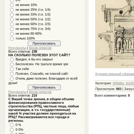
не менее 10%
не менее 25% (т.е. 1/4)
не менее 33% (т.е. 1/3)
не менее 50% (т.е. 1/2)
не менее 66% (т.е. 2/3)
не менее 75% (т.е. 3/4)
не менее 80-90%
только 100%
Результаты
|
Архив опросов
Всего ответов:
238
НА СКОЛЬКО ПОЛЕЗЕН ЭТОТ САЙТ?
Вреден, я бы его закрыл
Бесполезен. Не тратьте время зря
Так себе
Полезен. Спасибо, не плохой сайт
Художественный сборник
Очень даже полезен. Благодарю от всей
души!
Категория
:
ХРАМЫ, КОЛ
Просмотров
:
883
|
Загру
Результаты
|
Архив опросов
Всего ответов:
210
Всего комментариев
:
0
С Вашей точки зрения, в общем объеме
финансирования православного
строительства (РПЦ, частные лица, любые
организации, в т.ч. государственные)
какой % участия должен приходиться на
РПЦ? Рассматриваются все города и
регионы.
0 %
0-5%