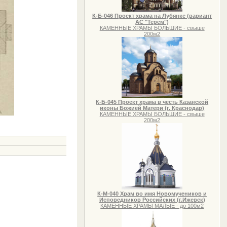
К-Б-046 Проект храма на Лубянке (вариант
АС "Терем")
КАМЕННЫЕ ХРАМЫ БОЛЬШИЕ - свыше
200м2
К-Б-045 Проект храма в честь Казанской
иконы Божией Матери (г. Краснодар)
КАМЕННЫЕ ХРАМЫ БОЛЬШИЕ - свыше
200м2
К-М-040 Храм во имя Новомучеников и
Исповедников Российских (г.Ижевск)
КАМЕННЫЕ ХРАМЫ МАЛЫЕ - до 100м2