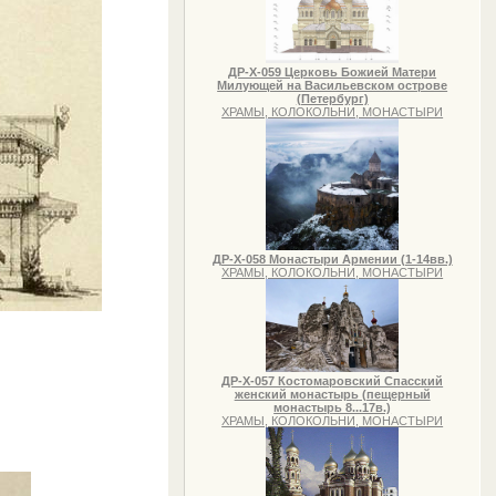
ДР-Х-059 Церковь Божией Матери
Милующей на Васильевском острове
(Петербург)
ХРАМЫ, КОЛОКОЛЬНИ, МОНАСТЫРИ
ДР-Х-058 Монастыри Армении (1-14вв.)
ХРАМЫ, КОЛОКОЛЬНИ, МОНАСТЫРИ
ДР-Х-057 Костомаровский Спасский
женский монастырь (пещерный
монастырь 8...17в.)
ХРАМЫ, КОЛОКОЛЬНИ, МОНАСТЫРИ