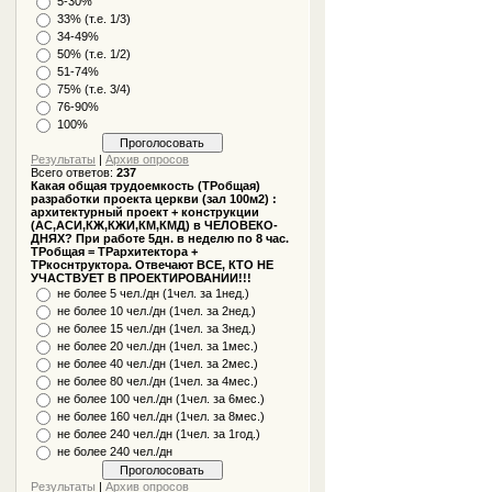
5-30%
33% (т.е. 1/3)
34-49%
50% (т.е. 1/2)
51-74%
75% (т.е. 3/4)
76-90%
100%
Результаты
|
Архив опросов
Всего ответов:
237
Какая общая трудоемкость (ТРобщая)
разработки проекта церкви (зал 100м2) :
архитектурный проект + конструкции
(АС,АСИ,КЖ,КЖИ,КМ,КМД) в ЧЕЛОВЕКО-
ДНЯХ? При работе 5дн. в неделю по 8 час.
ТРобщая = ТРархитектора +
ТРкоснтруктора. Отвечают ВСЕ, КТО НЕ
УЧАСТВУЕТ В ПРОЕКТИРОВАНИИ!!!
не более 5 чел./дн (1чел. за 1нед.)
не более 10 чел./дн (1чел. за 2нед.)
не более 15 чел./дн (1чел. за 3нед.)
не более 20 чел./дн (1чел. за 1мес.)
не более 40 чел./дн (1чел. за 2мес.)
не более 80 чел./дн (1чел. за 4мес.)
не более 100 чел./дн (1чел. за 6мес.)
не более 160 чел./дн (1чел. за 8мес.)
не более 240 чел./дн (1чел. за 1год.)
не более 240 чел./дн
Результаты
|
Архив опросов