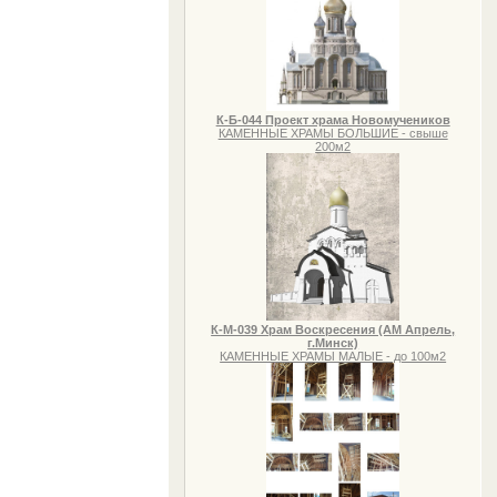
К-Б-044 Проект храма Новомучеников
КАМЕННЫЕ ХРАМЫ БОЛЬШИЕ - свыше
200м2
К-М-039 Храм Воскресения (АМ Апрель,
г.Минск)
КАМЕННЫЕ ХРАМЫ МАЛЫЕ - до 100м2