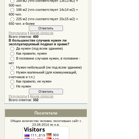
169 м2 (что соответствует 13х13 м2) =
500 чел.
196 м2 (что соответствует 14х14 м2) =
600 чел.
225 м2 (что соответствует 15х15 м2) =
650 чел. и более
Результаты
|
Архив опросов
Всего ответов:
400
В большинстве случаев нужен ли
эксплуатируемый подвал в храме?
Да нужен (под всем зданием)
Как правило, нужен
В половине случаев нужен, в половине -
нет
Нужен небольшой (не под всем зданием)
Нужен маленький (для коммуникаций,
счетчиков и т.п.)
Как правило, не нужен
Не нужен
Результаты
|
Архив опросов
Всего ответов:
332
Посетители
Общее количество человек, посетивших
сайт
с
23.08.2014 по н.в.