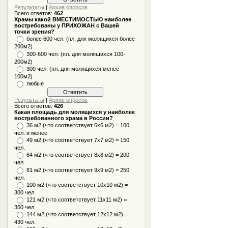
Результаты
|
Архив опросов
Всего ответов:
462
Храмы какой ВМЕСТИМОСТЬЮ наиболее
востребованы у ПРИХОЖАН с Вашей
точки зрения?
более 600 чел. (пл. для молящихся более
200м2)
300-600 чел. (пл. для молящихся 100-
200м2)
300 чел. (пл. для молящихся менее
100м2)
любые
Результаты
|
Архив опросов
Всего ответов:
426
Какая площадь для молящихся у наиболее
востребованного храма в России?
36 м2 (что соответствует 6x6 м2) = 100
чел. и менее
49 м2 (что соответствует 7x7 м2) = 150
чел.
64 м2 (что соответствует 8x8 м2) = 200
чел.
81 м2 (что соответствует 9х9 м2) = 250
чел.
100 м2 (что соответствует 10x10 м2) =
300 чел.
121 м2 (что соответствует 11х11 м2) =
350 чел.
144 м2 (что соответствует 12х12 м2) =
430 чел.