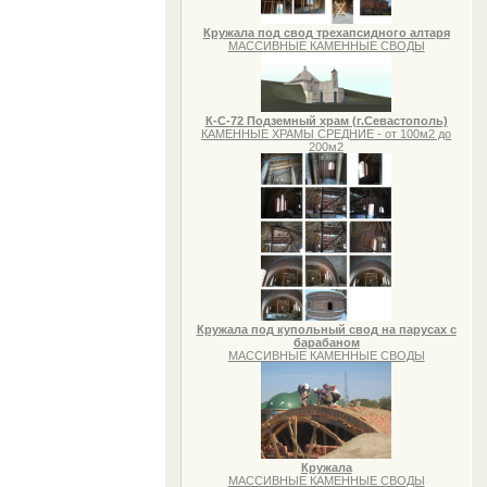
Кружала под свод трехапсидного алтаря
МАССИВНЫЕ КАМЕННЫЕ СВОДЫ
К-С-72 Подземный храм (г.Севастополь)
КАМЕННЫЕ ХРАМЫ СРЕДНИЕ - от 100м2 до
200м2
Кружала под купольный свод на парусах с
барабаном
МАССИВНЫЕ КАМЕННЫЕ СВОДЫ
Кружала
МАССИВНЫЕ КАМЕННЫЕ СВОДЫ