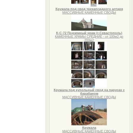
Кружала под свод трехапсидного алтаря
МАССИВНЫЕ КАМЕННЫЕ СВОДЫ
К-С-72 Подземный храм (г.Севастополь)
КАМЕННЫЕ ХРАМЫ СРЕДНИЕ - от 100м2 до
200м2
Кружала под купольный свод на парусах с
барабаном
МАССИВНЫЕ КАМЕННЫЕ СВОДЫ
Кружала
МАССИВНЫЕ КАМЕННЫЕ СВОДЫ