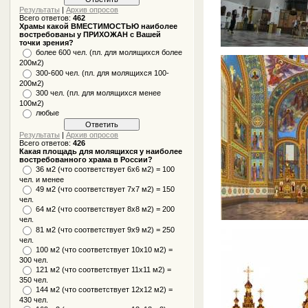
Результаты
|
Архив опросов
Всего ответов:
462
Храмы какой ВМЕСТИМОСТЬЮ наиболее
востребованы у ПРИХОЖАН с Вашей
точки зрения?
более 600 чел. (пл. для молящихся более
200м2)
300-600 чел. (пл. для молящихся 100-
200м2)
300 чел. (пл. для молящихся менее
100м2)
любые
Результаты
|
Архив опросов
Всего ответов:
426
Какая площадь для молящихся у наиболее
востребованного храма в России?
36 м2 (что соответствует 6x6 м2) = 100
чел. и менее
49 м2 (что соответствует 7x7 м2) = 150
чел.
64 м2 (что соответствует 8x8 м2) = 200
чел.
81 м2 (что соответствует 9х9 м2) = 250
чел.
100 м2 (что соответствует 10x10 м2) =
300 чел.
121 м2 (что соответствует 11х11 м2) =
350 чел.
144 м2 (что соответствует 12х12 м2) =
430 чел.