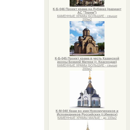
К-Б-046 Проект храма на Лубянке (вариант
АС "Терем")
КАМЕННЫЕ ХРАМЫ БОЛЬШИЕ - свыше
200м2
К-Б-045 Проект храма в честь Казанской
иконы Божией Матери (г. Краснодар)
КАМЕННЫЕ ХРАМЫ БОЛЬШИЕ - свыше
200м2
К-М-040 Храм во имя Новомучеников и
Исповедников Российских (г.Ижевск)
КАМЕННЫЕ ХРАМЫ МАЛЫЕ - до 100м2