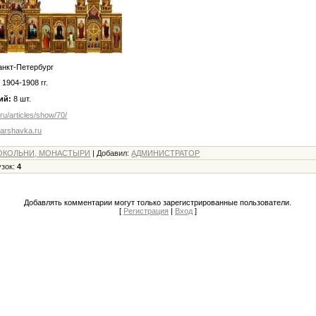
анкт-Петербург
:
1904-1908 гг.
ий:
8 шт.
u/articles/show/70/
arshavka.ru
ОКОЛЬНИ, МОНАСТЫРИ
|
Добавил
:
АДМИНИСТРАТОР
узок
:
4
Добавлять комментарии могут только зарегистрированные пользователи.
[
Регистрация
|
Вход
]