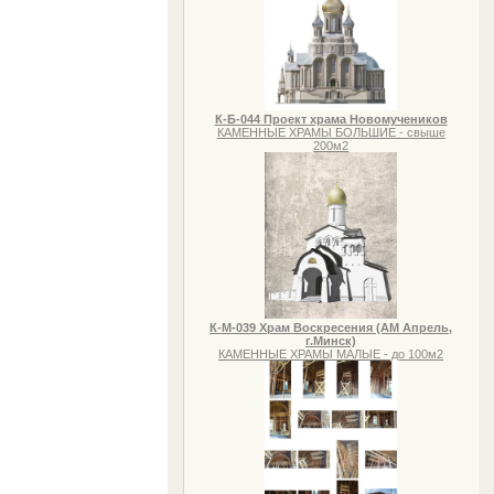
К-Б-044 Проект храма Новомучеников
КАМЕННЫЕ ХРАМЫ БОЛЬШИЕ - свыше
200м2
К-М-039 Храм Воскресения (АМ Апрель,
г.Минск)
КАМЕННЫЕ ХРАМЫ МАЛЫЕ - до 100м2