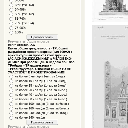
5-30%
33% (т.е. 1/3)
34-49%
50% (т.е. 1/2)
51-74%
75% (т.е. 3/4)
76-90%
100%
Результаты
|
Архив опросов
Всего ответов:
237
Какая общая трудоемкость (ТРобщая)
разработки проекта церкви (зал 100м2) :
архитектурный проект + конструкции
(АС,АСИ,КЖ,КЖИ,КМ,КМД) в ЧЕЛОВЕКО-
ДНЯХ? При работе 5дн. в неделю по 8 час.
ТРобщая = ТРархитектора +
ТРкоснтруктора. Отвечают ВСЕ, КТО НЕ
УЧАСТВУЕТ В ПРОЕКТИРОВАНИИ!!!
не более 5 чел./дн (1чел. за 1нед.)
не более 10 чел./дн (1чел. за 2нед.)
не более 15 чел./дн (1чел. за 3нед.)
не более 20 чел./дн (1чел. за 1мес.)
не более 40 чел./дн (1чел. за 2мес.)
не более 80 чел./дн (1чел. за 4мес.)
не более 100 чел./дн (1чел. за 6мес.)
не более 160 чел./дн (1чел. за 8мес.)
не более 240 чел./дн (1чел. за 1год.)
не более 240 чел./дн
Результаты
|
Архив опросов