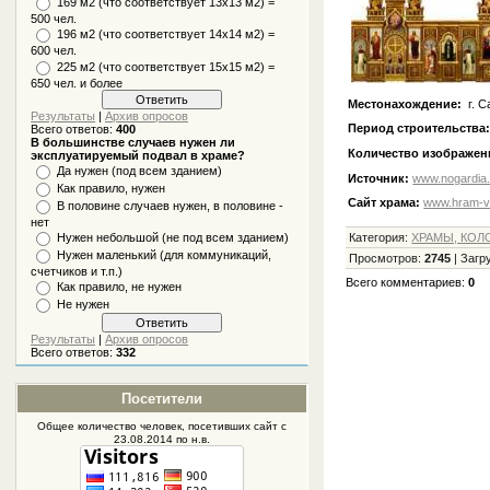
169 м2 (что соответствует 13х13 м2) =
500 чел.
196 м2 (что соответствует 14х14 м2) =
600 чел.
225 м2 (что соответствует 15х15 м2) =
650 чел. и более
Местонахождение:
г. С
Результаты
|
Архив опросов
Период строительства
Всего ответов:
400
В большинстве случаев нужен ли
Количество изображен
эксплуатируемый подвал в храме?
Да нужен (под всем зданием)
Источник:
www.nogardia.r
Как правило, нужен
Сайт храма:
www.hram-v
В половине случаев нужен, в половине -
нет
Нужен небольшой (не под всем зданием)
Категория
:
ХРАМЫ, КОЛ
Нужен маленький (для коммуникаций,
Просмотров
:
2745
|
Загр
счетчиков и т.п.)
Всего комментариев
:
0
Как правило, не нужен
Не нужен
Результаты
|
Архив опросов
Всего ответов:
332
Посетители
Общее количество человек, посетивших
сайт
с
23.08.2014 по н.в.