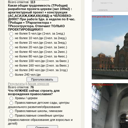
Всего ответов:
113
Какая общая трудоемкость (ТРобщая)
разработки проекта церкви (зал 100м2) :
архитектурный проект + конструкции
(АС,АСИ,КЖ,КЖИ,КМ,КМД) в ЧЕЛОВЕКО-
ДНЯХ? При работе 5дн. в неделю по 8 час.
ТРобщая = ТРархитектора +
ТРкоснтруктора. Отвечают ТОЛЬКО
ПРОЕКТИРОВЩИКИ!!!
не более 5 чел./дн (1чел. за 1нед.)
не более 10 чел./дн (1чел. за 2нед.)
не более 15 чел./дн (1чел. за 3нед.)
не более 20 чел./дн (1чел. за 1мес.)
не более 40 чел./дн (1чел. за 2мес.)
не более 80 чел./дн (1чел. за 4мес.)
не более 100 чел./дн (1чел. за 6мес.)
не более 160 чел./дн (1чел. за 8мес.)
не более 240 чел./дн (1чел. за 1год.)
более 240 чел./дн
Результаты
|
Архив опросов
Всего ответов:
76
Что НУЖНЕЕ сейчас строить для
возрождения православия?
Храмы / церкви
Православные детские сады, центры
дошкольного развития/образования
Православные школы, гимназии
Православные семейные центры
(православное образование для взрослых и
детей)