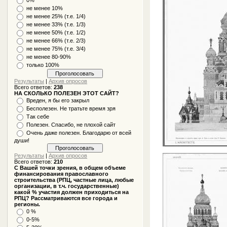
не менее 10%
не менее 25% (т.е. 1/4)
не менее 33% (т.е. 1/3)
не менее 50% (т.е. 1/2)
не менее 66% (т.е. 2/3)
не менее 75% (т.е. 3/4)
не менее 80-90%
только 100%
Результаты
|
Архив опросов
Всего ответов:
238
НА СКОЛЬКО ПОЛЕЗЕН ЭТОТ САЙТ?
Вреден, я бы его закрыл
Бесполезен. Не тратьте время зря
Так себе
Полезен. Спасибо, не плохой сайт
Очень даже полезен. Благодарю от всей
души!
Результаты
|
Архив опросов
Всего ответов:
210
С Вашей точки зрения, в общем объеме
финансирования православного
строительства (РПЦ, частные лица, любые
организации, в т.ч. государственные)
какой % участия должен приходиться на
РПЦ? Рассматриваются все города и
регионы.
0 %
0-5%