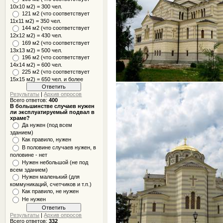
10x10 м2) = 300 чел.
121 м2 (что соответствует
11х11 м2) = 350 чел.
144 м2 (что соответствует
12х12 м2) = 430 чел.
169 м2 (что соответствует
13х13 м2) = 500 чел.
196 м2 (что соответствует
14х14 м2) = 600 чел.
225 м2 (что соответствует
15х15 м2) = 650 чел. и более
Результаты
|
Архив опросов
Всего ответов:
400
В большинстве случаев нужен
ли эксплуатируемый подвал в
храме?
Да нужен (под всем
зданием)
Как правило, нужен
В половине случаев нужен, в
половине - нет
Нужен небольшой (не под
всем зданием)
Нужен маленький (для
коммуникаций, счетчиков и т.п.)
Как правило, не нужен
Не нужен
Результаты
|
Архив опросов
Всего ответов:
332