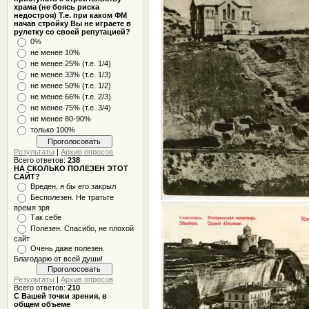
храма (не боясь риска
недостроя) Т.е. при каком ФМ
начав стройку Вы не играете в
рулетку со своей репутацией?
0%
не менее 10%
не менее 25% (т.е. 1/4)
не менее 33% (т.е. 1/3)
не менее 50% (т.е. 1/2)
не менее 66% (т.е. 2/3)
не менее 75% (т.е. 3/4)
не менее 80-90%
только 100%
Результаты
|
Архив опросов
Всего ответов:
238
НА СКОЛЬКО ПОЛЕЗЕН ЭТОТ
САЙТ?
Вреден, я бы его закрыл
Бесполезен. Не тратьте
время зря
Так себе
Полезен. Спасибо, не плохой
сайт
Очень даже полезен.
Благодарю от всей души!
Результаты
|
Архив опросов
Всего ответов:
210
С Вашей точки зрения, в
общем объеме