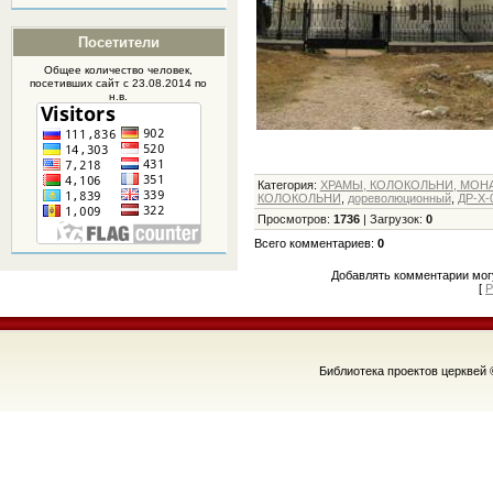
Посетители
Общее количество человек,
посетивших
сайт
с 23.08.2014 по
н.в.
Категория
:
ХРАМЫ, КОЛОКОЛЬНИ, МОН
КОЛОКОЛЬНИ
,
дореволюционный
,
ДР-Х-
Просмотров
:
1736
|
Загрузок
:
0
Всего комментариев
:
0
Добавлять комментарии могу
[
Р
Библиотека проектов церквей 