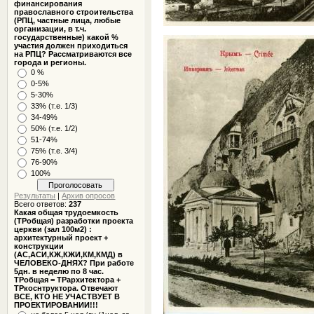
финансирования
православного строительства
(РПЦ, частные лица, любые
организации, в т.ч.
государственные) какой %
участия должен приходиться
на РПЦ? Рассматриваются все
города и регионы.
0 %
0-5%
5-30%
33% (т.е. 1/3)
34-49%
50% (т.е. 1/2)
51-74%
75% (т.е. 3/4)
76-90%
100%
Результаты
|
Архив опросов
Всего ответов:
237
Какая общая трудоемкость
(ТРобщая) разработки проекта
церкви (зал 100м2) :
архитектурный проект +
конструкции
(АС,АСИ,КЖ,КЖИ,КМ,КМД) в
ЧЕЛОВЕКО-ДНЯХ? При работе
5дн. в неделю по 8 час.
ТРобщая = ТРархитектора +
ТРкоснтруктора. Отвечают
ВСЕ, КТО НЕ УЧАСТВУЕТ В
ПРОЕКТИРОВАНИИ!!!