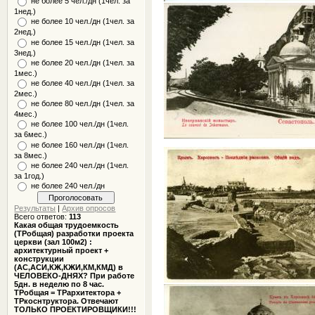
не более 5 чел./дн (1чел. за
1нед.)
не более 10 чел./дн (1чел. за
2нед.)
не более 15 чел./дн (1чел. за
3нед.)
не более 20 чел./дн (1чел. за
1мес.)
не более 40 чел./дн (1чел. за
2мес.)
не более 80 чел./дн (1чел. за
4мес.)
не более 100 чел./дн (1чел.
за 6мес.)
не более 160 чел./дн (1чел.
за 8мес.)
не более 240 чел./дн (1чел.
за 1год.)
не более 240 чел./дн
Результаты
|
Архив опросов
Всего ответов:
113
Какая общая трудоемкость
(ТРобщая) разработки проекта
церкви (зал 100м2) :
архитектурный проект +
конструкции
(АС,АСИ,КЖ,КЖИ,КМ,КМД) в
ЧЕЛОВЕКО-ДНЯХ? При работе
5дн. в неделю по 8 час.
ТРобщая = ТРархитектора +
ТРкоснтруктора. Отвечают
ТОЛЬКО ПРОЕКТИРОВЩИКИ!!!