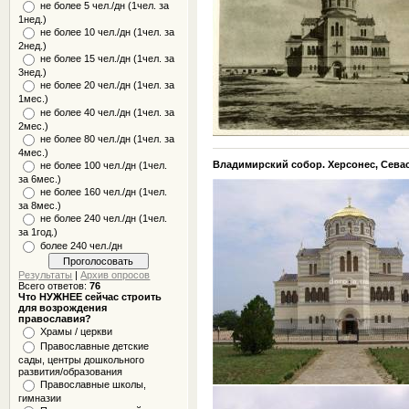
не более 5 чел./дн (1чел. за
1нед.)
не более 10 чел./дн (1чел. за
2нед.)
не более 15 чел./дн (1чел. за
3нед.)
не более 20 чел./дн (1чел. за
1мес.)
не более 40 чел./дн (1чел. за
2мес.)
не более 80 чел./дн (1чел. за
4мес.)
Владимирский собор. Херсонес, Сева
не более 100 чел./дн (1чел.
за 6мес.)
не более 160 чел./дн (1чел.
за 8мес.)
не более 240 чел./дн (1чел.
за 1год.)
более 240 чел./дн
Результаты
|
Архив опросов
Всего ответов:
76
Что НУЖНЕЕ сейчас строить
для возрождения
православия?
Храмы / церкви
Православные детские
сады, центры дошкольного
развития/образования
Православные школы,
гимназии