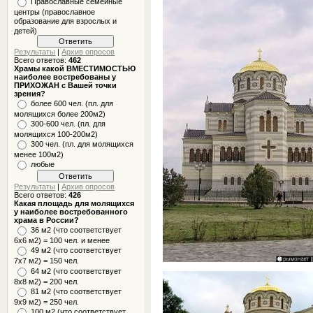
Православные семейные
центры (православное
образование для взрослых и
детей)
Результаты
|
Архив опросов
Всего ответов:
462
Храмы какой ВМЕСТИМОСТЬЮ
наиболее востребованы у
ПРИХОЖАН с Вашей точки
зрения?
более 600 чел. (пл. для
молящихся более 200м2)
300-600 чел. (пл. для
молящихся 100-200м2)
300 чел. (пл. для молящихся
менее 100м2)
любые
Результаты
|
Архив опросов
Всего ответов:
426
Какая площадь для молящихся
у наиболее востребованного
храма в России?
36 м2 (что соответствует
6x6 м2) = 100 чел. и менее
49 м2 (что соответствует
7x7 м2) = 150 чел.
64 м2 (что соответствует
8x8 м2) = 200 чел.
81 м2 (что соответствует
9х9 м2) = 250 чел.
100 м2 (что соответствует