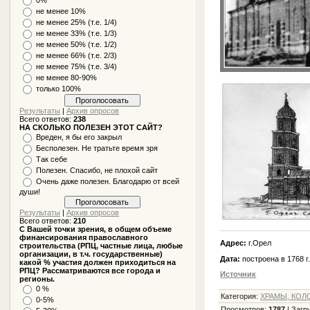
не менее 10%
не менее 25% (т.е. 1/4)
не менее 33% (т.е. 1/3)
не менее 50% (т.е. 1/2)
не менее 66% (т.е. 2/3)
не менее 75% (т.е. 3/4)
не менее 80-90%
только 100%
Результаты
|
Архив опросов
Всего ответов:
238
НА СКОЛЬКО ПОЛЕЗЕН ЭТОТ САЙТ?
Вреден, я бы его закрыл
Бесполезен. Не тратьте время зря
Так себе
Полезен. Спасибо, не плохой сайт
Очень даже полезен. Благодарю от всей
души!
Результаты
|
Архив опросов
Всего ответов:
210
С Вашей точки зрения, в общем объеме
финансирования православного
Адрес:
г.Орел
строительства (РПЦ, частные лица, любые
организации, в т.ч. государственные)
Дата:
построена в 1768 г
какой % участия должен приходиться на
РПЦ? Рассматриваются все города и
Источник
регионы.
0 %
Категория
:
ХРАМЫ, КОЛ
0-5%
Просмотров
:
1787
|
Загр