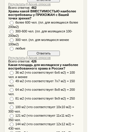
Результаты
|
Архив опросов
Всего ответов:
462
Храмы какой ВМЕСТИМОСТЬЮ наиболее
востребованы у ПРИХОЖАН с Вашей
точки зрения?
более 600 чел. (пл. для молящихся более
200м2)
300-600 чел. (пл. для молящихся 100-
200м2)
300 чел. (пл. для молящихся менее
100м2)
любые
Результаты
|
Архив опросов
Всего ответов:
426
Какая площадь для молящихся у наиболее
востребованного храма в России?
36 м2 (что соответствует 6x6 м2) = 100
чел. и менее
49 м2 (что соответствует 7x7 м2) = 150
чел.
64 м2 (что соответствует 8x8 м2) = 200
чел.
81 м2 (что соответствует 9х9 м2) = 250
чел.
100 м2 (что соответствует 10x10 м2) =
300 чел.
121 м2 (что соответствует 11х11 м2) =
350 чел.
144 м2 (что соответствует 12х12 м2) =
430 чел.