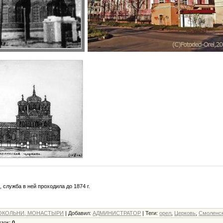
., служба в ней проходила до 1874 г.
ОКОЛЬНИ, МОНАСТЫРИ
|
Добавил
:
АДМИНИСТРАТОР
|
Теги
:
орел
,
Церковь
,
Смоленс
узок
:
0