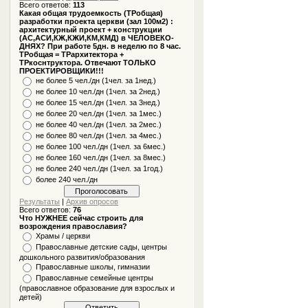
Всего ответов:
113
Какая общая трудоемкость (ТРобщая)
разработки проекта церкви (зал 100м2) :
архитектурный проект + конструкции
(АС,АСИ,КЖ,КЖИ,КМ,КМД) в ЧЕЛОВЕКО-
ДНЯХ? При работе 5дн. в неделю по 8 час.
ТРобщая = ТРархитектора +
ТРкоснтруктора. Отвечают ТОЛЬКО
ПРОЕКТИРОВЩИКИ!!!
не более 5 чел./дн (1чел. за 1нед.)
не более 10 чел./дн (1чел. за 2нед.)
не более 15 чел./дн (1чел. за 3нед.)
не более 20 чел./дн (1чел. за 1мес.)
не более 40 чел./дн (1чел. за 2мес.)
не более 80 чел./дн (1чел. за 4мес.)
не более 100 чел./дн (1чел. за 6мес.)
не более 160 чел./дн (1чел. за 8мес.)
не более 240 чел./дн (1чел. за 1год.)
более 240 чел./дн
Результаты
|
Архив опросов
Всего ответов:
76
Что НУЖНЕЕ сейчас строить для
возрождения православия?
Храмы / церкви
Православные детские сады, центры
дошкольного развития/образования
Православные школы, гимназии
Православные семейные центры
(православное образование для взрослых и
детей)