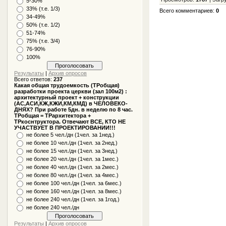
5-30%
33% (т.е. 1/3)
Всего комментариев
:
0
34-49%
50% (т.е. 1/2)
51-74%
75% (т.е. 3/4)
76-90%
100%
Результаты
|
Архив опросов
Всего ответов:
237
Какая общая трудоемкость (ТРобщая)
разработки проекта церкви (зал 100м2) :
архитектурный проект + конструкции
(АС,АСИ,КЖ,КЖИ,КМ,КМД) в ЧЕЛОВЕКО-
ДНЯХ? При работе 5дн. в неделю по 8 час.
ТРобщая = ТРархитектора +
ТРкоснтруктора. Отвечают ВСЕ, КТО НЕ
УЧАСТВУЕТ В ПРОЕКТИРОВАНИИ!!!
не более 5 чел./дн (1чел. за 1нед.)
не более 10 чел./дн (1чел. за 2нед.)
не более 15 чел./дн (1чел. за 3нед.)
не более 20 чел./дн (1чел. за 1мес.)
не более 40 чел./дн (1чел. за 2мес.)
не более 80 чел./дн (1чел. за 4мес.)
не более 100 чел./дн (1чел. за 6мес.)
не более 160 чел./дн (1чел. за 8мес.)
не более 240 чел./дн (1чел. за 1год.)
не более 240 чел./дн
Результаты
|
Архив опросов