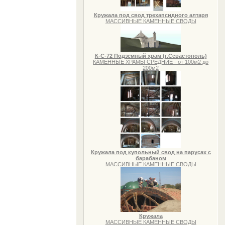
Кружала под свод трехапсидного алтаря
МАССИВНЫЕ КАМЕННЫЕ СВОДЫ
К-С-72 Подземный храм (г.Севастополь)
КАМЕННЫЕ ХРАМЫ СРЕДНИЕ - от 100м2 до
200м2
Кружала под купольный свод на парусах с
барабаном
МАССИВНЫЕ КАМЕННЫЕ СВОДЫ
Кружала
МАССИВНЫЕ КАМЕННЫЕ СВОДЫ