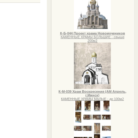
К-Б-044 Проект храма Новомучеников
КАМЕННЫЕ ХРАМЫ БОЛЬШИЕ - свыше
200м2
К-М-039 Храм Воскресения (АМ Апрель,
г.Минск)
КАМЕННЫЕ ХРАМЫ МАЛЫЕ - до 100м2