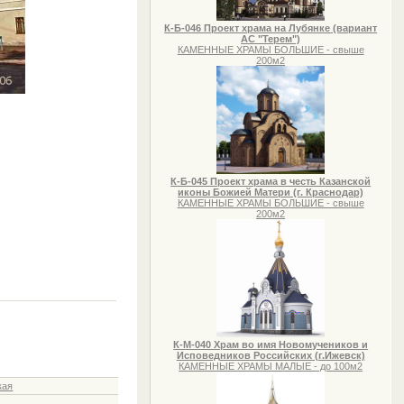
К-Б-046 Проект храма на Лубянке (вариант
АС "Терем")
КАМЕННЫЕ ХРАМЫ БОЛЬШИЕ - свыше
200м2
К-Б-045 Проект храма в честь Казанской
иконы Божией Матери (г. Краснодар)
КАМЕННЫЕ ХРАМЫ БОЛЬШИЕ - свыше
200м2
К-М-040 Храм во имя Новомучеников и
Исповедников Российских (г.Ижевск)
КАМЕННЫЕ ХРАМЫ МАЛЫЕ - до 100м2
кая