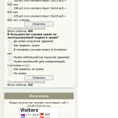
169 м2 (что соответствует 13х13 м2) =
500 чел.
196 м2 (что соответствует 14х14 м2) =
600 чел.
225 м2 (что соответствует 15х15 м2) =
650 чел. и более
Результаты
|
Архив опросов
Всего ответов:
400
В большинстве случаев нужен ли
эксплуатируемый подвал в храме?
Да нужен (под всем зданием)
Как правило, нужен
В половине случаев нужен, в половине -
нет
Нужен небольшой (не под всем зданием)
Нужен маленький (для коммуникаций,
счетчиков и т.п.)
Как правило, не нужен
Не нужен
Результаты
|
Архив опросов
Всего ответов:
332
Посетители
Общее количество человек, посетивших
сайт
с
23.08.2014 по н.в.