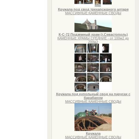
Кружала под свод трехапсидного алтаря
МАССИВНЫЕ КАМЕННЫЕ СВОДЫ
К-С-72 Подземный храм (г.Севастополь)
КАМЕННЫЕ ХРАМЫ СРЕДНИЕ - от 100м2 до
200м2
Кружала под купольный свод на парусах с
барабаном
МАССИВНЫЕ КАМЕННЫЕ СВОДЫ
Кружала
МАССИВНЫЕ КАМЕННЫЕ СВОДЫ