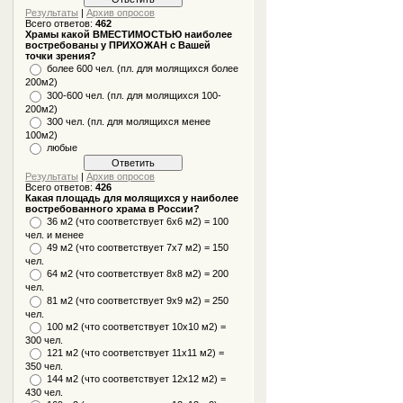
Результаты
|
Архив опросов
Всего ответов:
462
Храмы какой ВМЕСТИМОСТЬЮ наиболее
востребованы у ПРИХОЖАН с Вашей
точки зрения?
более 600 чел. (пл. для молящихся более
200м2)
300-600 чел. (пл. для молящихся 100-
200м2)
300 чел. (пл. для молящихся менее
100м2)
любые
Результаты
|
Архив опросов
Всего ответов:
426
Какая площадь для молящихся у наиболее
востребованного храма в России?
36 м2 (что соответствует 6x6 м2) = 100
чел. и менее
49 м2 (что соответствует 7x7 м2) = 150
чел.
64 м2 (что соответствует 8x8 м2) = 200
чел.
81 м2 (что соответствует 9х9 м2) = 250
чел.
100 м2 (что соответствует 10x10 м2) =
300 чел.
121 м2 (что соответствует 11х11 м2) =
350 чел.
144 м2 (что соответствует 12х12 м2) =
430 чел.