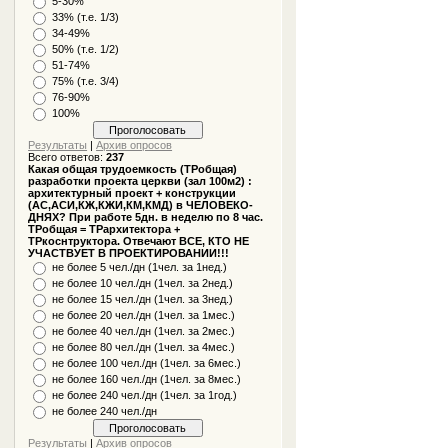
5-30%
33% (т.е. 1/3)
34-49%
50% (т.е. 1/2)
51-74%
75% (т.е. 3/4)
76-90%
100%
Результаты
|
Архив опросов
Всего ответов:
237
Какая общая трудоемкость (ТРобщая)
разработки проекта церкви (зал 100м2) :
архитектурный проект + конструкции
(АС,АСИ,КЖ,КЖИ,КМ,КМД) в ЧЕЛОВЕКО-
ДНЯХ? При работе 5дн. в неделю по 8 час.
ТРобщая = ТРархитектора +
ТРкоснтруктора. Отвечают ВСЕ, КТО НЕ
УЧАСТВУЕТ В ПРОЕКТИРОВАНИИ!!!
не более 5 чел./дн (1чел. за 1нед.)
не более 10 чел./дн (1чел. за 2нед.)
не более 15 чел./дн (1чел. за 3нед.)
не более 20 чел./дн (1чел. за 1мес.)
не более 40 чел./дн (1чел. за 2мес.)
не более 80 чел./дн (1чел. за 4мес.)
не более 100 чел./дн (1чел. за 6мес.)
не более 160 чел./дн (1чел. за 8мес.)
не более 240 чел./дн (1чел. за 1год.)
не более 240 чел./дн
Результаты
|
Архив опросов