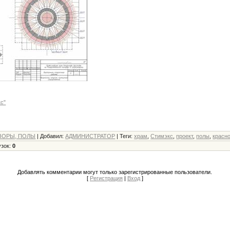
с"
ЗОРЫ, ПОЛЫ
|
Добавил
:
АДМИНИСТРАТОР
|
Теги
:
храм
,
Стимэкс
,
проект
,
полы
,
красн
узок
:
0
Добавлять комментарии могут только зарегистрированные пользователи.
[
Регистрация
|
Вход
]