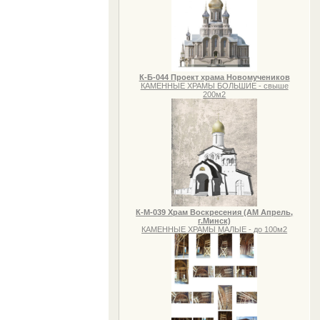
К-Б-044 Проект храма Новомучеников
КАМЕННЫЕ ХРАМЫ БОЛЬШИЕ - свыше
200м2
К-М-039 Храм Воскресения (АМ Апрель,
г.Минск)
КАМЕННЫЕ ХРАМЫ МАЛЫЕ - до 100м2