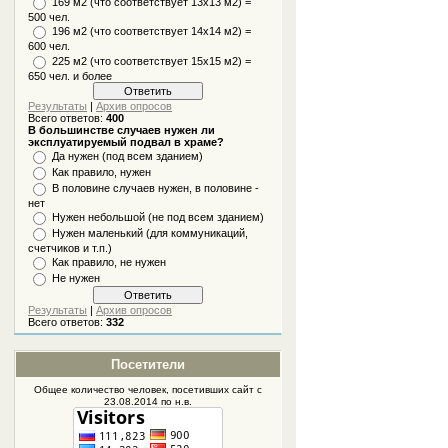
169 м2 (что соответствует 13х13 м2) =
500 чел.
196 м2 (что соответствует 14х14 м2) =
600 чел.
225 м2 (что соответствует 15х15 м2) =
650 чел. и более
Результаты
|
Архив опросов
Всего ответов:
400
В большинстве случаев нужен ли
эксплуатируемый подвал в храме?
Да нужен (под всем зданием)
Как правило, нужен
В половине случаев нужен, в половине -
нет
Нужен небольшой (не под всем зданием)
Нужен маленький (для коммуникаций,
счетчиков и т.п.)
Как правило, не нужен
Не нужен
Результаты
|
Архив опросов
Всего ответов:
332
Посетители
Общее количество человек, посетивших
сайт
с
23.08.2014 по н.в.