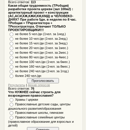
Всего ответов:
113
Какая общая трудоемкость (ТРобщая)
разработки проекта церкви (зал 100м2) :
архитектурный проект + конструкции
(АС,АСИ,КЖ,КЖИ,КМ,КМД) в ЧЕЛОВЕКО-
ДНЯХ? При работе 5дн. в неделю по 8 час.
ТРобщая = ТРархитектора +
ТРкоснтруктора. Отвечают ТОЛЬКО
ПРОЕКТИРОВЩИКИ!!!
не более 5 чел./дн (1чел. за 1нед.)
не более 10 чел./дн (1чел. за 2нед.)
не более 15 чел./дн (1чел. за 3нед.)
не более 20 чел./дн (1чел. за 1мес.)
не более 40 чел./дн (1чел. за 2мес.)
не более 80 чел./дн (1чел. за 4мес.)
не более 100 чел./дн (1чел. за 6мес.)
не более 160 чел./дн (1чел. за 8мес.)
не более 240 чел./дн (1чел. за 1год.)
более 240 чел./дн
Результаты
|
Архив опросов
Всего ответов:
76
Что НУЖНЕЕ сейчас строить для
возрождения православия?
Храмы / церкви
Православные детские сады, центры
дошкольного развития/образования
Православные школы, гимназии
Православные семейные центры
(православное образование для взрослых и
детей)