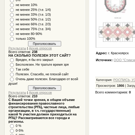
не менее 10%
не менее 25% (т.е. 1/4)
не менее 33% (т.е. 1/3)
не менее 50% (т.е. 1/2)
не менее 66% (т.е. 2/3)
не менее 75% (т.е. 3/4)
не менее 80-90%
только 100%
Результаты
|
Архив опросов
Всего ответов:
238
Адрес:
г. Красноярск
НА СКОЛЬКО ПОЛЕЗЕН ЭТОТ САЙТ?
Вреден, я бы его закрыл
Источник:
ООО "Стимэк
Бесполезен. Не тратьте время зря
Так себе
Полезен. Спасибо, не плохой сайт
Очень даже полезен. Благодарю от всей
Категория
:
РОСПИСЬ, У
души!
Просмотров
:
1866
|
Загр
Всего комментариев
:
0
Результаты
|
Архив опросов
Всего ответов:
210
С Вашей точки зрения, в общем объеме
финансирования православного
строительства (РПЦ, частные лица, любые
организации, в т.ч. государственные)
какой % участия должен приходиться на
РПЦ? Рассматриваются все города и
регионы.
0 %
0-5%