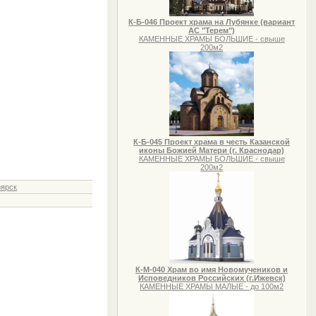
К-Б-046 Проект храма на Лубянке (вариант
АС "Терем")
КАМЕННЫЕ ХРАМЫ БОЛЬШИЕ - свыше
200м2
К-Б-045 Проект храма в честь Казанской
иконы Божией Матери (г. Краснодар)
КАМЕННЫЕ ХРАМЫ БОЛЬШИЕ - свыше
200м2
оярск
К-М-040 Храм во имя Новомучеников и
Исповедников Российских (г.Ижевск)
КАМЕННЫЕ ХРАМЫ МАЛЫЕ - до 100м2