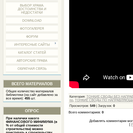
ВЫБОР ХРАМА.
ДОСТОИНСТВА И
НЕДОСТАТКИ
DOWNLOAD
ФОТОГАЛЕРЕЯ
ФОРУМ
ИНТЕРЕСНЫЕ САЙТЫ
КАТАЛОГ СТАТЕЙ
АВТОРСКИЕ ПРАВА
ОБРАТНАЯ СВЯЗЬ
ВСЕГО МАТЕРИАЛОВ
Общее количество материалов
библиотеки (на сайт добавлено за
Категория
:
ТОНКИЕ СВОДЫ БЕЗ НАПР
все время):
455
шт.
по
,
ТОНКИЕ СВОДЫ ПО НАПРАВЛЯЮЩИ
Просмотров
:
549
|
Загрузок
:
0
ОПРОС
Всего комментариев
:
0
При наличии какого
Добавлять комментарии могу
ФИНАНСОВОГО МИНИМУМА (в
[
Р
% от общей стоимости
строительства) можно
приступать к строительству