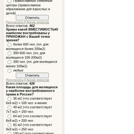
Православные семейные
центры (православное
образование для взрослых и
детей)
Результаты
|
Архив опросов
Всего ответов:
462
Храмы какой ВМЕСТИМОСТЬЮ
наиболее востребованы у
ПРИХОЖАН с Вашей точки
зрения?
более 600 чел. (пл. для
молящихся более 200м2)
300-600 чел. (пл. для
молящихся 100-200м2)
300 чел. (пл. для молящихся
менее 100м2)
любые
Результаты
|
Архив опросов
Всего ответов:
426
Какая площадь для молящихся
у наиболее востребованного
храма в России?
36 м2 (что соответствует
6x6 м2) = 100 чел. и менее
49 м2 (что соответствует
7x7 м2) = 150 чел.
64 м2 (что соответствует
8x8 м2) = 200 чел.
81 м2 (что соответствует
9х9 м2) = 250 чел.
100 м2 (что соответствует