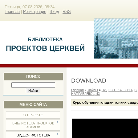
Пятница, 07.08.2026, 08:34
Главная
|
Регистрация
|
Вход
|
RSS
БИБЛИОТЕКА
ПРОЕКТОВ ЦЕРКВЕЙ
ПОИСК
DOWNLOAD
Главная
»
Файлы
»
ВИДЕОТЕКА - СВОДЫ
НАПРАВЛЯЮЩИХ
Курс обучения кладки тонких свод
МЕНЮ САЙТА
О ПРОЕКТЕ
БИБЛИОТЕКА ПРОЕКТОВ
ХРАМОВ
ВИДЕО-, ФОТОТЕКА