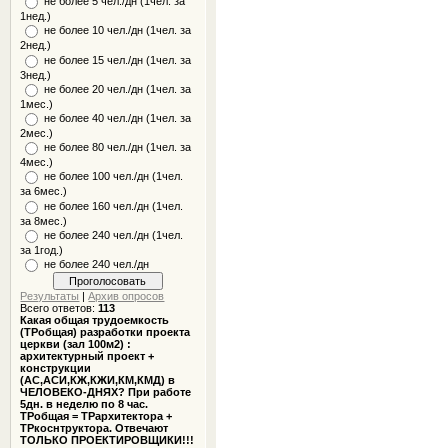
не более 5 чел./дн (1чел. за
1нед.)
не более 10 чел./дн (1чел. за
2нед.)
не более 15 чел./дн (1чел. за
3нед.)
не более 20 чел./дн (1чел. за
1мес.)
не более 40 чел./дн (1чел. за
2мес.)
не более 80 чел./дн (1чел. за
4мес.)
не более 100 чел./дн (1чел.
за 6мес.)
не более 160 чел./дн (1чел.
за 8мес.)
не более 240 чел./дн (1чел.
за 1год.)
не более 240 чел./дн
Результаты
|
Архив опросов
Всего ответов:
113
Какая общая трудоемкость
(ТРобщая) разработки проекта
церкви (зал 100м2) :
архитектурный проект +
конструкции
(АС,АСИ,КЖ,КЖИ,КМ,КМД) в
ЧЕЛОВЕКО-ДНЯХ? При работе
5дн. в неделю по 8 час.
ТРобщая = ТРархитектора +
ТРкоснтруктора. Отвечают
ТОЛЬКО ПРОЕКТИРОВЩИКИ!!!