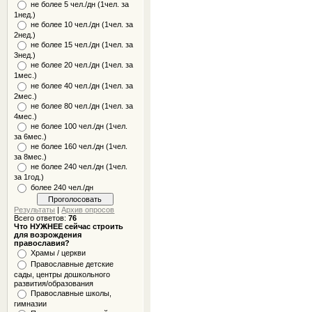
не более 5 чел./дн (1чел. за
1нед.)
не более 10 чел./дн (1чел. за
2нед.)
не более 15 чел./дн (1чел. за
3нед.)
не более 20 чел./дн (1чел. за
1мес.)
не более 40 чел./дн (1чел. за
2мес.)
не более 80 чел./дн (1чел. за
4мес.)
не более 100 чел./дн (1чел.
за 6мес.)
не более 160 чел./дн (1чел.
за 8мес.)
не более 240 чел./дн (1чел.
за 1год.)
более 240 чел./дн
Результаты
|
Архив опросов
Всего ответов:
76
Что НУЖНЕЕ сейчас строить
для возрождения
православия?
Храмы / церкви
Православные детские
сады, центры дошкольного
развития/образования
Православные школы,
гимназии