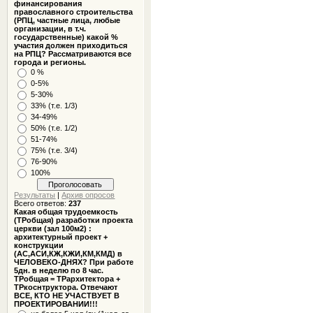
финансирования
православного строительства
(РПЦ, частные лица, любые
организации, в т.ч.
государственные) какой %
участия должен приходиться
на РПЦ? Рассматриваются все
города и регионы.
0 %
0-5%
5-30%
33% (т.е. 1/3)
34-49%
50% (т.е. 1/2)
51-74%
75% (т.е. 3/4)
76-90%
100%
Результаты
|
Архив опросов
Всего ответов:
237
Какая общая трудоемкость
(ТРобщая) разработки проекта
церкви (зал 100м2) :
архитектурный проект +
конструкции
(АС,АСИ,КЖ,КЖИ,КМ,КМД) в
ЧЕЛОВЕКО-ДНЯХ? При работе
5дн. в неделю по 8 час.
ТРобщая = ТРархитектора +
ТРкоснтруктора. Отвечают
ВСЕ, КТО НЕ УЧАСТВУЕТ В
ПРОЕКТИРОВАНИИ!!!