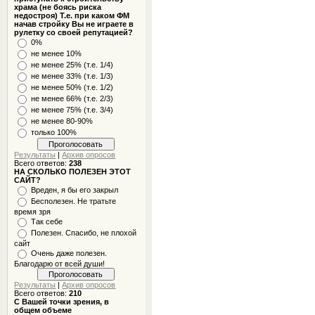
храма (не боясь риска
недостроя) Т.е. при каком ФМ
начав стройку Вы не играете в
рулетку со своей репутацией?
0%
не менее 10%
не менее 25% (т.е. 1/4)
не менее 33% (т.е. 1/3)
не менее 50% (т.е. 1/2)
не менее 66% (т.е. 2/3)
не менее 75% (т.е. 3/4)
не менее 80-90%
только 100%
Результаты
|
Архив опросов
Всего ответов:
238
НА СКОЛЬКО ПОЛЕЗЕН ЭТОТ
САЙТ?
Вреден, я бы его закрыл
Бесполезен. Не тратьте
время зря
Так себе
Полезен. Спасибо, не плохой
сайт
Очень даже полезен.
Благодарю от всей души!
Результаты
|
Архив опросов
Всего ответов:
210
С Вашей точки зрения, в
общем объеме