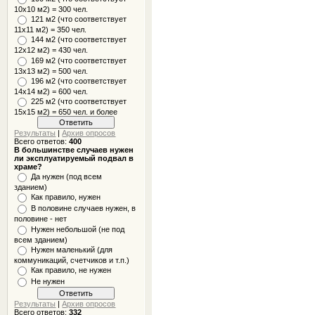
10x10 м2) = 300 чел.
121 м2 (что соответствует
11х11 м2) = 350 чел.
144 м2 (что соответствует
12х12 м2) = 430 чел.
169 м2 (что соответствует
13х13 м2) = 500 чел.
196 м2 (что соответствует
14х14 м2) = 600 чел.
225 м2 (что соответствует
15х15 м2) = 650 чел. и более
Результаты
|
Архив опросов
Всего ответов:
400
В большинстве случаев нужен
ли эксплуатируемый подвал в
храме?
Да нужен (под всем
зданием)
Как правило, нужен
В половине случаев нужен, в
половине - нет
Нужен небольшой (не под
всем зданием)
Нужен маленький (для
коммуникаций, счетчиков и т.п.)
Как правило, не нужен
Не нужен
Результаты
|
Архив опросов
Всего ответов:
332