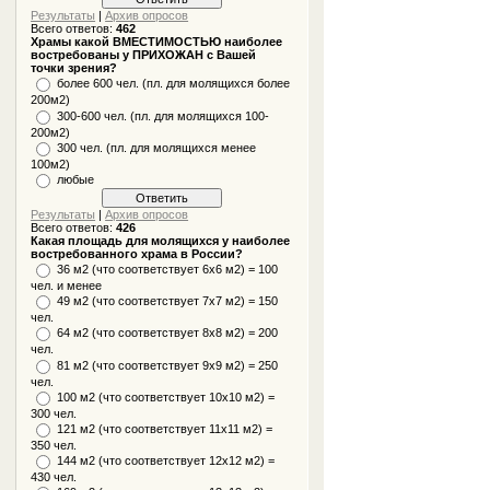
Результаты
|
Архив опросов
Всего ответов:
462
Храмы какой ВМЕСТИМОСТЬЮ наиболее
востребованы у ПРИХОЖАН с Вашей
точки зрения?
более 600 чел. (пл. для молящихся более
200м2)
300-600 чел. (пл. для молящихся 100-
200м2)
300 чел. (пл. для молящихся менее
100м2)
любые
Результаты
|
Архив опросов
Всего ответов:
426
Какая площадь для молящихся у наиболее
востребованного храма в России?
36 м2 (что соответствует 6x6 м2) = 100
чел. и менее
49 м2 (что соответствует 7x7 м2) = 150
чел.
64 м2 (что соответствует 8x8 м2) = 200
чел.
81 м2 (что соответствует 9х9 м2) = 250
чел.
100 м2 (что соответствует 10x10 м2) =
300 чел.
121 м2 (что соответствует 11х11 м2) =
350 чел.
144 м2 (что соответствует 12х12 м2) =
430 чел.