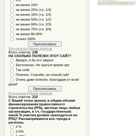
БЛАГОТВОРИТЕЛЬНОСТЬ
|
не менее 10%
не менее 25% (т.е. 1/4)
не менее 33% (т.е. 1/3)
не менее 50% (т.е. 1/2)
не менее 66% (т.е. 2/3)
не менее 75% (т.е. 3/4)
не менее 80-90%
только 100%
Результаты
|
Архив опросов
Всего ответов:
238
НА СКОЛЬКО ПОЛЕЗЕН ЭТОТ САЙТ?
Вреден, я бы его закрыл
Бесполезен. Не тратьте время зря
Так себе
Полезен. Спасибо, не плохой сайт
Очень даже полезен. Благодарю от всей
души!
Результаты
|
Архив опросов
Всего ответов:
210
С Вашей точки зрения, в общем объеме
финансирования православного
строительства (РПЦ, частные лица, любые
организации, в т.ч. государственные)
какой % участия должен приходиться на
РПЦ? Рассматриваются все города и
регионы.
0 %
0-5%