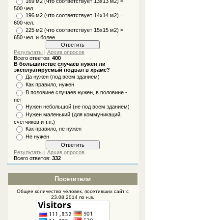
169 м2 (что соответствует 13х13 м2) =
500 чел.
196 м2 (что соответствует 14х14 м2) =
600 чел.
225 м2 (что соответствует 15х15 м2) =
650 чел. и более
Результаты
|
Архив опросов
Всего ответов:
400
В большинстве случаев нужен ли
эксплуатируемый подвал в храме?
Да нужен (под всем зданием)
Как правило, нужен
В половине случаев нужен, в половине -
нет
Нужен небольшой (не под всем зданием)
Нужен маленький (для коммуникаций,
счетчиков и т.п.)
Как правило, не нужен
Не нужен
Результаты
|
Архив опросов
Всего ответов:
332
Посетители
Общее количество человек, посетивших
сайт
с
23.08.2014 по н.в.