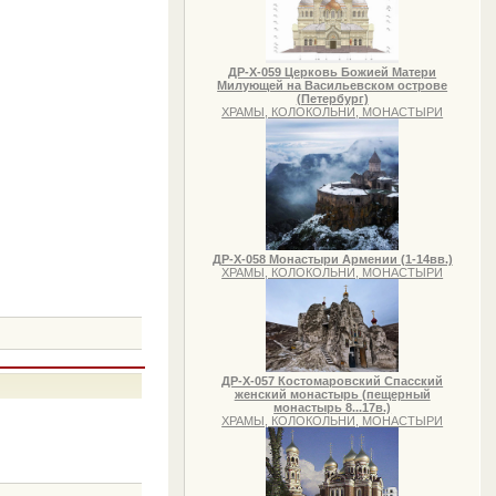
ДР-Х-059 Церковь Божией Матери
Милующей на Васильевском острове
(Петербург)
ХРАМЫ, КОЛОКОЛЬНИ, МОНАСТЫРИ
ДР-Х-058 Монастыри Армении (1-14вв.)
ХРАМЫ, КОЛОКОЛЬНИ, МОНАСТЫРИ
ДР-Х-057 Костомаровский Спасский
женский монастырь (пещерный
монастырь 8...17в.)
ХРАМЫ, КОЛОКОЛЬНИ, МОНАСТЫРИ