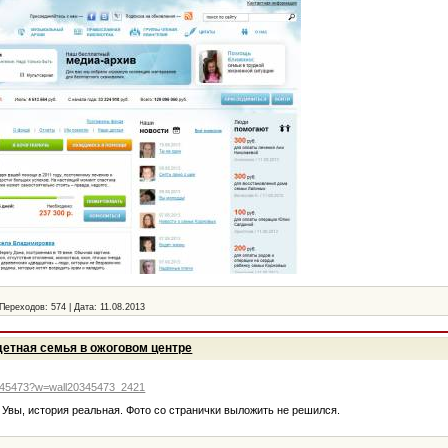
Переходов:
574
|
Дата:
11.08.2013
детная семья в ожоговом центре
0345473?w=wall20345473_2421
 Увы, история реальная. Фото со странички выложить не решился.