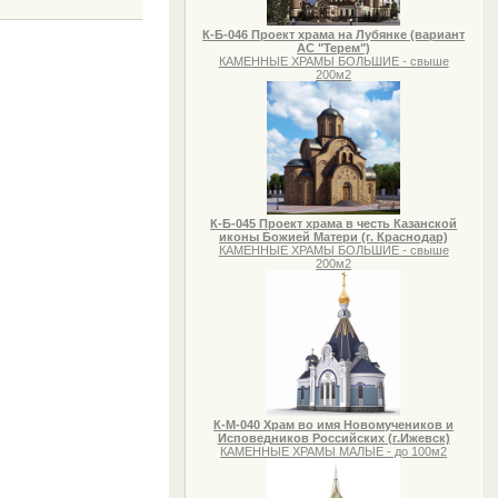
К-Б-046 Проект храма на Лубянке (вариант
АС "Терем")
КАМЕННЫЕ ХРАМЫ БОЛЬШИЕ - свыше
200м2
К-Б-045 Проект храма в честь Казанской
иконы Божией Матери (г. Краснодар)
КАМЕННЫЕ ХРАМЫ БОЛЬШИЕ - свыше
200м2
К-М-040 Храм во имя Новомучеников и
Исповедников Российских (г.Ижевск)
КАМЕННЫЕ ХРАМЫ МАЛЫЕ - до 100м2