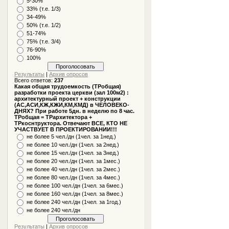
5-30%
33% (т.е. 1/3)
34-49%
50% (т.е. 1/2)
51-74%
75% (т.е. 3/4)
76-90%
100%
Результаты
|
Архив опросов
Всего ответов:
237
Какая общая трудоемкость (ТРобщая)
разработки проекта церкви (зал 100м2) :
архитектурный проект + конструкции
(АС,АСИ,КЖ,КЖИ,КМ,КМД) в ЧЕЛОВЕКО-
ДНЯХ? При работе 5дн. в неделю по 8 час.
ТРобщая = ТРархитектора +
ТРкоснтруктора. Отвечают ВСЕ, КТО НЕ
УЧАСТВУЕТ В ПРОЕКТИРОВАНИИ!!!
не более 5 чел./дн (1чел. за 1нед.)
не более 10 чел./дн (1чел. за 2нед.)
не более 15 чел./дн (1чел. за 3нед.)
не более 20 чел./дн (1чел. за 1мес.)
не более 40 чел./дн (1чел. за 2мес.)
не более 80 чел./дн (1чел. за 4мес.)
не более 100 чел./дн (1чел. за 6мес.)
не более 160 чел./дн (1чел. за 8мес.)
не более 240 чел./дн (1чел. за 1год.)
не более 240 чел./дн
Результаты
|
Архив опросов