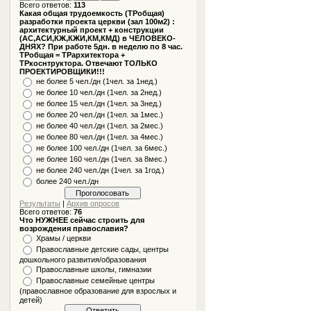
Всего ответов:
113
Какая общая трудоемкость (ТРобщая)
разработки проекта церкви (зал 100м2) :
архитектурный проект + конструкции
(АС,АСИ,КЖ,КЖИ,КМ,КМД) в ЧЕЛОВЕКО-
ДНЯХ? При работе 5дн. в неделю по 8 час.
ТРобщая = ТРархитектора +
ТРкоснтруктора. Отвечают ТОЛЬКО
ПРОЕКТИРОВЩИКИ!!!
не более 5 чел./дн (1чел. за 1нед.)
не более 10 чел./дн (1чел. за 2нед.)
не более 15 чел./дн (1чел. за 3нед.)
не более 20 чел./дн (1чел. за 1мес.)
не более 40 чел./дн (1чел. за 2мес.)
не более 80 чел./дн (1чел. за 4мес.)
не более 100 чел./дн (1чел. за 6мес.)
не более 160 чел./дн (1чел. за 8мес.)
не более 240 чел./дн (1чел. за 1год.)
более 240 чел./дн
Результаты
|
Архив опросов
Всего ответов:
76
Что НУЖНЕЕ сейчас строить для
возрождения православия?
Храмы / церкви
Православные детские сады, центры
дошкольного развития/образования
Православные школы, гимназии
Православные семейные центры
(православное образование для взрослых и
детей)