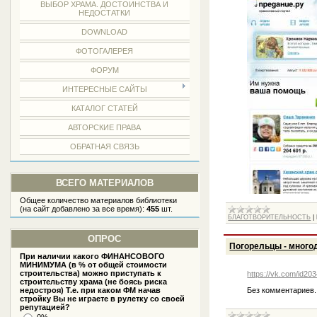
ВЫБОР ХРАМА. ДОСТОИНСТВА И
НЕДОСТАТКИ
DOWNLOAD
ФОТОГАЛЕРЕЯ
ФОРУМ
ИНТЕРЕСНЫЕ САЙТЫ
КАТАЛОГ СТАТЕЙ
АВТОРСКИЕ ПРАВА
ОБРАТНАЯ СВЯЗЬ
ВСЕГО МАТЕРИАЛОВ
Общее количество материалов библиотеки
(на сайт добавлено за все время):
455
шт.
БЛАГОТВОРИТЕЛЬНОСТЬ
|
ОПРОС
Погорельцы - много
При наличии какого ФИНАНСОВОГО
МИНИМУМА (в % от общей стоимости
строительства) можно приступать к
https://vk.com/id2
строительству храма (не боясь риска
Без комментариев.
недостроя) Т.е. при каком ФМ начав
стройку Вы не играете в рулетку со своей
репутацией?
0%