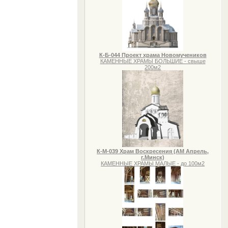
К-Б-044 Проект храма Новомучеников
КАМЕННЫЕ ХРАМЫ БОЛЬШИЕ - свыше
200м2
К-М-039 Храм Воскресения (АМ Апрель,
г.Минск)
КАМЕННЫЕ ХРАМЫ МАЛЫЕ - до 100м2