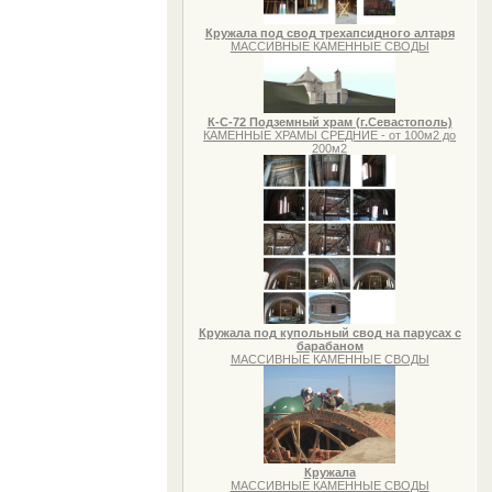
Кружала под свод трехапсидного алтаря
МАССИВНЫЕ КАМЕННЫЕ СВОДЫ
К-С-72 Подземный храм (г.Севастополь)
КАМЕННЫЕ ХРАМЫ СРЕДНИЕ - от 100м2 до
200м2
Кружала под купольный свод на парусах с
барабаном
МАССИВНЫЕ КАМЕННЫЕ СВОДЫ
Кружала
МАССИВНЫЕ КАМЕННЫЕ СВОДЫ