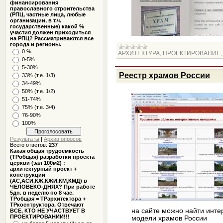
финансирования
православного строительства
(РПЦ, частные лица, любые
организации, в т.ч.
государственные) какой %
участия должен приходиться
на РПЦ? Рассматриваются все
города и регионы.
0 %
АРХИТЕКТУРА, ПРОЕКТИРОВАНИЕ
0-5%
5-30%
Реестр храмов России
33% (т.е. 1/3)
34-49%
50% (т.е. 1/2)
51-74%
75% (т.е. 3/4)
76-90%
100%
Результаты
|
Архив опросов
Всего ответов:
237
Какая общая трудоемкость
(ТРобщая) разработки проекта
церкви (зал 100м2) :
архитектурный проект +
конструкции
(АС,АСИ,КЖ,КЖИ,КМ,КМД) в
ЧЕЛОВЕКО-ДНЯХ? При работе
5дн. в неделю по 8 час.
ТРобщая = ТРархитектора +
ТРкоснтруктора. Отвечают
на сайте можно найти инт
ВСЕ, КТО НЕ УЧАСТВУЕТ В
ПРОЕКТИРОВАНИИ!!!
модели храмов России