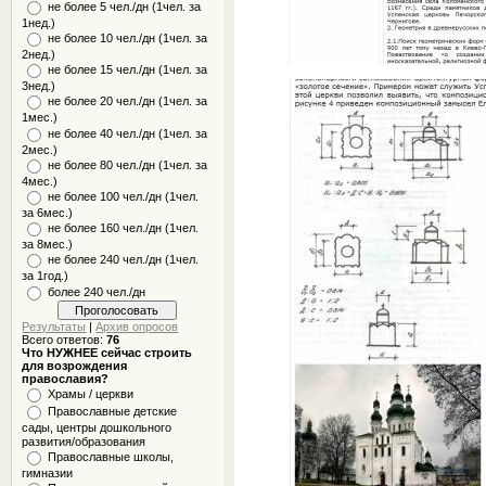
не более 5 чел./дн (1чел. за
1нед.)
не более 10 чел./дн (1чел. за
2нед.)
не более 15 чел./дн (1чел. за
3нед.)
не более 20 чел./дн (1чел. за
1мес.)
не более 40 чел./дн (1чел. за
2мес.)
не более 80 чел./дн (1чел. за
4мес.)
не более 100 чел./дн (1чел.
за 6мес.)
не более 160 чел./дн (1чел.
за 8мес.)
не более 240 чел./дн (1чел.
за 1год.)
более 240 чел./дн
Результаты
|
Архив опросов
Всего ответов:
76
Что НУЖНЕЕ сейчас строить
для возрождения
православия?
Храмы / церкви
Православные детские
сады, центры дошкольного
развития/образования
Православные школы,
гимназии